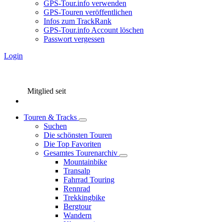
GPS-Tour.info verwenden
GPS-Touren veröffentlichen
Infos zum TrackRank
GPS-Tour.info Account löschen
Passwort vergessen
Login
Mitglied seit
Touren & Tracks
Suchen
Die schönsten Touren
Die Top Favoriten
Gesamtes Tourenarchiv
Mountainbike
Transalp
Fahrrad Touring
Rennrad
Trekkingbike
Bergtour
Wandern