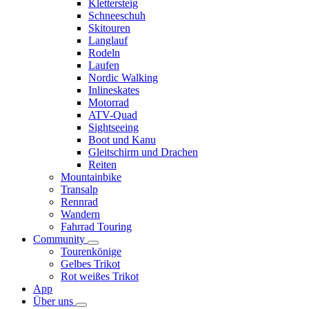
Klettersteig
Schneeschuh
Skitouren
Langlauf
Rodeln
Laufen
Nordic Walking
Inlineskates
Motorrad
ATV-Quad
Sightseeing
Boot und Kanu
Gleitschirm und Drachen
Reiten
Mountainbike
Transalp
Rennrad
Wandern
Fahrrad Touring
Community
Tourenkönige
Gelbes Trikot
Rot weißes Trikot
App
Über uns