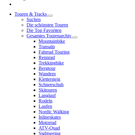
Touren & Tracks
Suchen
Die schönsten Touren
Die Top Favoriten
Gesamtes Tourenarchiv
Mountainbike
Transalp
Fahrrad Touring
Rennrad
Trekkingbike
Bergtour
Wandern
Klettersteig
Schneeschuh
Skitouren
Langlauf
Rodeln
Laufen
Nordic Walking
Inlineskates
Motorrad
ATV-Quad
Sightseeing