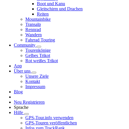
Boot und Kanu
Gleitschirm und Drachen
Reiten
Mountainbike
Transalp
Rennrad
Wandern
Fahrrad Touring
Community
Tourenkönige
Gelbes Trikot
Rot weißes Trikot
App
Über uns
Unsere Ziele
Kontakt
Impressum
Blog
Neu Registrieren
Sprache
Hilfe
GPS-Tour.info verwenden
GPS-Touren veröffentlichen
Infos zum TrackRank