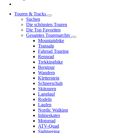
Touren & Tracks
Suchen
Die schönsten Touren
Die Top Favoriten
Gesamtes Tourenarchiv
Mountainbike
Transalp
Fahrrad Touring
Rennrad
Trekkingbike
Bergtour
Wandern
Klettersteig
Schneeschuh
Skitouren
Langlauf
Rodeln
Laufen
Nordic Walking
Inlineskates
Motorrad
ATV-Quad
Sightseeing