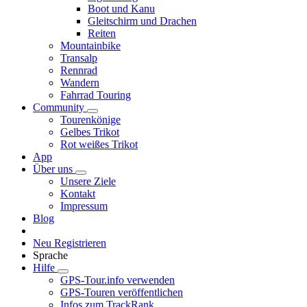
Boot und Kanu
Gleitschirm und Drachen
Reiten
Mountainbike
Transalp
Rennrad
Wandern
Fahrrad Touring
Community
Tourenkönige
Gelbes Trikot
Rot weißes Trikot
App
Über uns
Unsere Ziele
Kontakt
Impressum
Blog
Neu Registrieren
Sprache
Hilfe
GPS-Tour.info verwenden
GPS-Touren veröffentlichen
Infos zum TrackRank