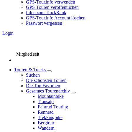
GPS-Tour.info verwenden
GPS-Touren veröffentlichen
Infos zum TrackRank
GPS-Tour.info Account löschen
Passwort vergessen
Login
Mitglied seit
Touren & Tracks
Suchen
Die schönsten Touren
Die Top Favoriten
Gesamtes Tourenarchiv
Mountainbike
Transalp
Fahrrad Touring
Rennrad
Trekkingbike
Bergtour
Wandern