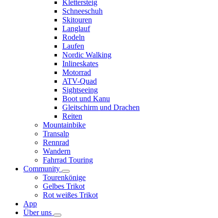
Klettersteig
Schneeschuh
Skitouren
Langlauf
Rodeln
Laufen
Nordic Walking
Inlineskates
Motorrad
ATV-Quad
Sightseeing
Boot und Kanu
Gleitschirm und Drachen
Reiten
Mountainbike
Transalp
Rennrad
Wandern
Fahrrad Touring
Community
Tourenkönige
Gelbes Trikot
Rot weißes Trikot
App
Über uns