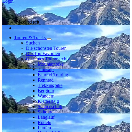
Login
Mitglied seit
Touren & Tracks
Suchen
Die schönsten Touren
Die Top Favoriten
Gesamtes Tourenarchiv
Mountainbike
Transalp
Fahrrad Touring
Rennrad
Trekkingbike
Bergtour
Wandern
Klettersteig
Schneeschuh
Skitouren
Langlauf
Rodeln
Laufen