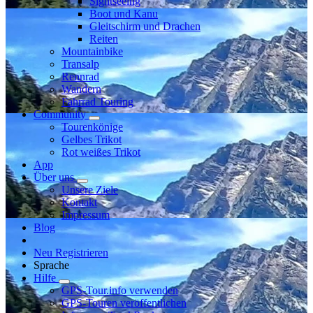
Sightseeing
Boot und Kanu
Gleitschirm und Drachen
Reiten
Mountainbike
Transalp
Rennrad
Wandern
Fahrrad Touring
Community
Tourenkönige
Gelbes Trikot
Rot weißes Trikot
App
Über uns
Unsere Ziele
Kontakt
Impressum
Blog
Neu Registrieren
Sprache
Hilfe
GPS-Tour.info verwenden
GPS-Touren veröffentlichen