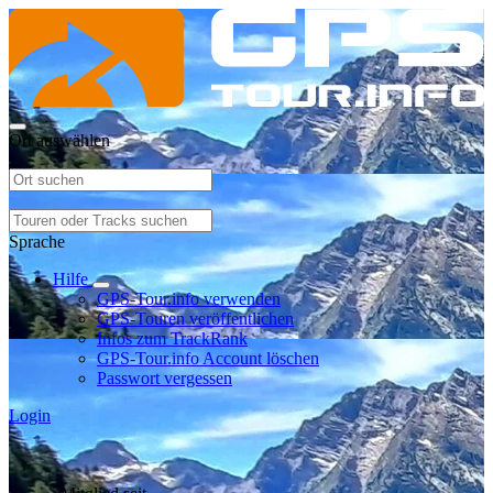
Ort auswählen
Sprache
Hilfe
GPS-Tour.info verwenden
GPS-Touren veröffentlichen
Infos zum TrackRank
GPS-Tour.info Account löschen
Passwort vergessen
Login