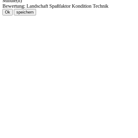
Minute(n)
Bewertung:
Landschaft
Spaßfaktor
Kondition
Technik
Ok
speichern