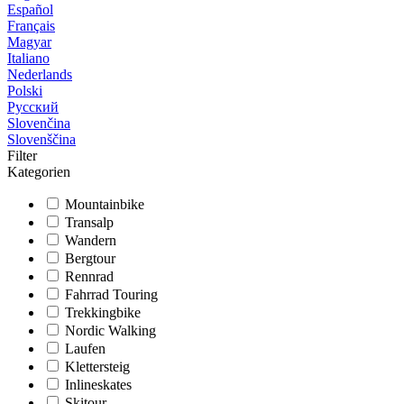
Español
Français
Magyar
Italiano
Nederlands
Polski
Русский
Slovenčina
Slovenščina
Filter
Kategorien
Mountainbike
Transalp
Wandern
Bergtour
Rennrad
Fahrrad Touring
Trekkingbike
Nordic Walking
Laufen
Klettersteig
Inlineskates
Skitour