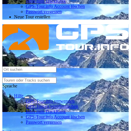
Infos zum TrackRank
GPS-Tour.info Account löschen
Passwort vergessen
Neue Tour erstellen
Ort auswählen
Sprache
Hilfe
GPS-Tour.info verwenden
GPS-Touren veröffentlichen
Infos zum TrackRank
GPS-Tour.info Account löschen
Passwort vergessen