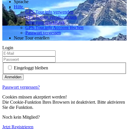
Sprache
Hilfe
GPS-Tour.info verwenden
GPS-Touren veröffentlichen
Infos zum TrackRank
GPS-Tour.info Account löschen
Passwort vergessen
Neue Tour erstellen
Login
Eingeloggt bleiben
Passwort vergessen?
Cookies müssen akzeptiert werden!
Die Cookie-Funktion Ihres Browsers ist deaktiviert. Bitte aktivieren
Sie die Funktion.
Noch kein Mitglied?
Jetzt Registrieren