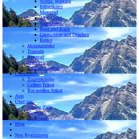
Nordic Walking
Inlineskates
Motorrad
ATV-Quad
Sightseeing
Boot und Kanu
Gleitschirm und Drachen
Reiten
Mountainbike
Transalp
Rennrad
Wandern
Fahrrad Touring
Community
Tourenkönige
Gelbes Trikot
Rot weißes Trikot
App
Über uns
Unsere Ziele
Kontakt
Impressum
Blog
Neu Registrieren