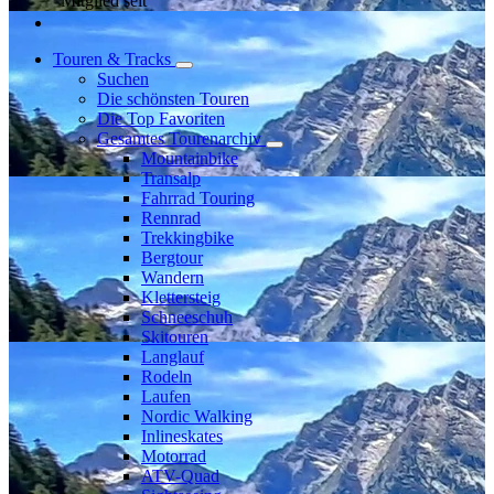
Mitglied seit
Touren & Tracks
Suchen
Die schönsten Touren
Die Top Favoriten
Gesamtes Tourenarchiv
Mountainbike
Transalp
Fahrrad Touring
Rennrad
Trekkingbike
Bergtour
Wandern
Klettersteig
Schneeschuh
Skitouren
Langlauf
Rodeln
Laufen
Nordic Walking
Inlineskates
Motorrad
ATV-Quad