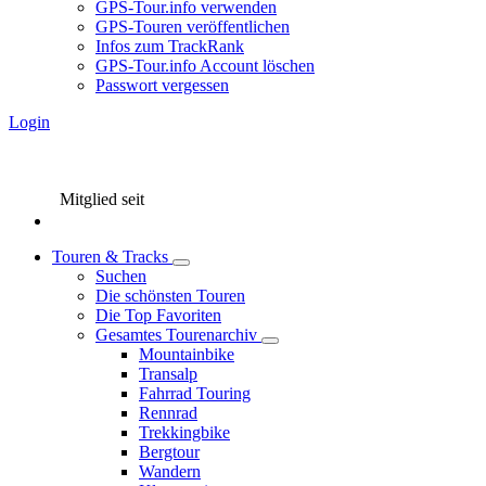
GPS-Tour.info verwenden
GPS-Touren veröffentlichen
Infos zum TrackRank
GPS-Tour.info Account löschen
Passwort vergessen
Login
Mitglied seit
Touren & Tracks
Suchen
Die schönsten Touren
Die Top Favoriten
Gesamtes Tourenarchiv
Mountainbike
Transalp
Fahrrad Touring
Rennrad
Trekkingbike
Bergtour
Wandern