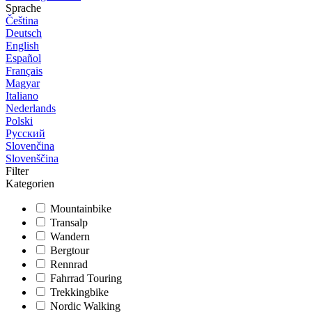
Sprache
Čeština
Deutsch
English
Español
Français
Magyar
Italiano
Nederlands
Polski
Русский
Slovenčina
Slovenščina
Filter
Kategorien
Mountainbike
Transalp
Wandern
Bergtour
Rennrad
Fahrrad Touring
Trekkingbike
Nordic Walking