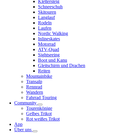
Klettersteig
Schneeschuh
Skitouren
Langlauf
Rodeln
Laufen
Nordic Walking
Inlineskates
Motorrad
ATV-Quad
Sightseeing
Boot und Kanu
Gleitschirm und Drachen
Reiten
Mountainbike
Transalp
Rennrad
Wandern
Fahrrad Touring
Community
Tourenkönige
Gelbes Trikot
Rot weißes Trikot
App
Über uns