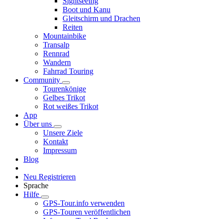
Sightseeing
Boot und Kanu
Gleitschirm und Drachen
Reiten
Mountainbike
Transalp
Rennrad
Wandern
Fahrrad Touring
Community
Tourenkönige
Gelbes Trikot
Rot weißes Trikot
App
Über uns
Unsere Ziele
Kontakt
Impressum
Blog
Neu Registrieren
Sprache
Hilfe
GPS-Tour.info verwenden
GPS-Touren veröffentlichen