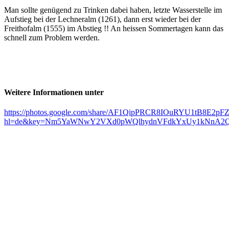
Man sollte genügend zu Trinken dabei haben, letzte Wasserstelle im
Aufstieg bei der Lechneralm (1261), dann erst wieder bei der
Freithofalm (1555) im Abstieg !! An heissen Sommertagen kann das
schnell zum Problem werden.
Weitere Informationen unter
https://photos.google.com/share/AF1QipPRCR8IOuRYU1tB8E2
hl=de&key=Nm5YaWNwY2VXd0pWQlhydnVFdkYxUy1kNnA2