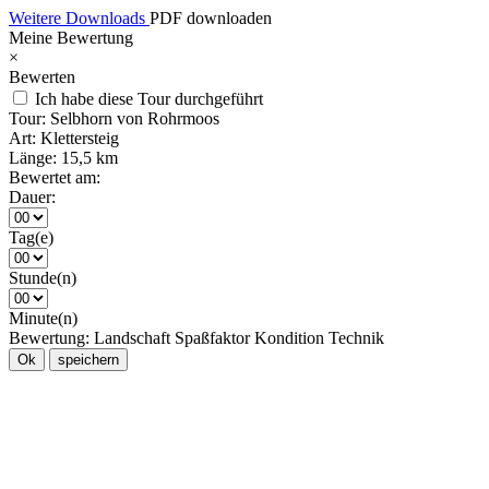
Weitere Downloads
PDF downloaden
Meine Bewertung
×
Bewerten
Ich habe diese Tour durchgeführt
Tour:
Selbhorn von Rohrmoos
Art:
Klettersteig
Länge:
15,5 km
Bewertet am:
Dauer:
Tag(e)
Stunde(n)
Minute(n)
Bewertung:
Landschaft
Spaßfaktor
Kondition
Technik
Ok
speichern