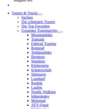
Mitglied seit
Touren & Tracks
Suchen
Die schönsten Touren
Die Top Favoriten
Gesamtes Tourenarchiv
Mountainbike
Transalp
Fahrrad Touring
Rennrad
Trekkingbike
Bergtour
Wandern
Klettersteig
Schneeschuh
Skitouren
Langlauf
Rodeln
Laufen
Nordic Walking
Inlineskates
Motorrad
ATV-Quad