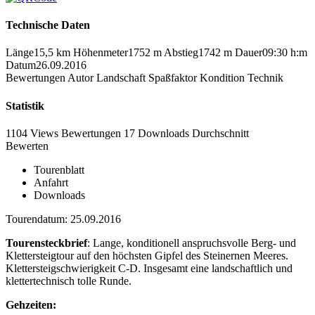
Technische Daten
Länge
15,5 km
Höhenmeter
1752 m
Abstieg
1742 m
Dauer
09:30 h:m
Datum
26.09.2016
Bewertungen
Autor
Landschaft
Spaßfaktor
Kondition
Technik
Statistik
1104 Views
Bewertungen
17 Downloads
Durchschnitt
Bewerten
Tourenblatt
Anfahrt
Downloads
Tourendatum: 25.09.2016
Tourensteckbrief
: Lange, konditionell anspruchsvolle Berg- und
Klettersteigtour auf den höchsten Gipfel des Steinernen Meeres.
Klettersteigschwierigkeit C-D. Insgesamt eine landschaftlich und
klettertechnisch tolle Runde.
Gehzeiten: