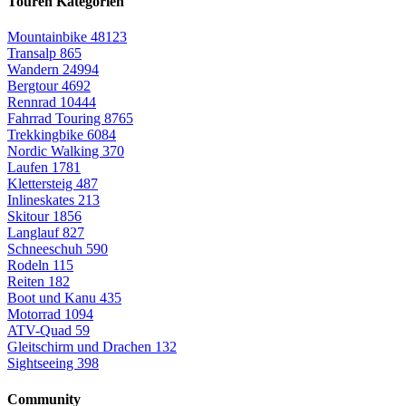
Touren Kategorien
Mountainbike
48123
Transalp
865
Wandern
24994
Bergtour
4692
Rennrad
10444
Fahrrad Touring
8765
Trekkingbike
6084
Nordic Walking
370
Laufen
1781
Klettersteig
487
Inlineskates
213
Skitour
1856
Langlauf
827
Schneeschuh
590
Rodeln
115
Reiten
182
Boot und Kanu
435
Motorrad
1094
ATV-Quad
59
Gleitschirm und Drachen
132
Sightseeing
398
Community