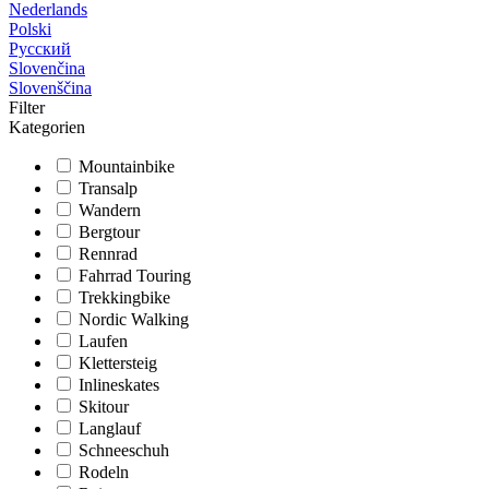
Nederlands
Polski
Русский
Slovenčina
Slovenščina
Filter
Kategorien
Mountainbike
Transalp
Wandern
Bergtour
Rennrad
Fahrrad Touring
Trekkingbike
Nordic Walking
Laufen
Klettersteig
Inlineskates
Skitour
Langlauf
Schneeschuh
Rodeln