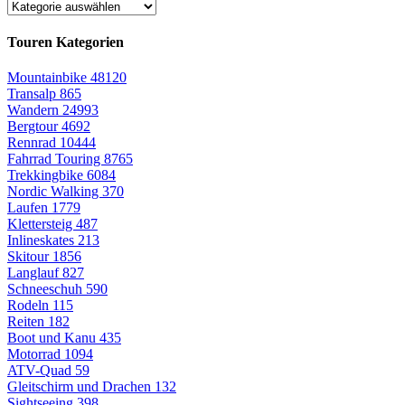
Touren Kategorien
Mountainbike
48120
Transalp
865
Wandern
24993
Bergtour
4692
Rennrad
10444
Fahrrad Touring
8765
Trekkingbike
6084
Nordic Walking
370
Laufen
1779
Klettersteig
487
Inlineskates
213
Skitour
1856
Langlauf
827
Schneeschuh
590
Rodeln
115
Reiten
182
Boot und Kanu
435
Motorrad
1094
ATV-Quad
59
Gleitschirm und Drachen
132
Sightseeing
398