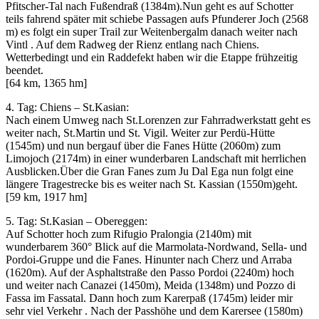
Pfitscher-Tal nach Fußendraß (1384m).Nun geht es auf Schotter
teils fahrend später mit schiebe Passagen aufs Pfunderer Joch (2568
m) es folgt ein super Trail zur Weitenbergalm danach weiter nach
Vintl . Auf dem Radweg der Rienz entlang nach Chiens.
Wetterbedingt und ein Raddefekt haben wir die Etappe frühzeitig
beendet.
[64 km, 1365 hm]
4. Tag: Chiens – St.Kasian:
Nach einem Umweg nach St.Lorenzen zur Fahrradwerkstatt geht es
weiter nach, St.Martin und St. Vigil. Weiter zur Perdü-Hütte
(1545m) und nun bergauf über die Fanes Hütte (2060m) zum
Limojoch (2174m) in einer wunderbaren Landschaft mit herrlichen
Ausblicken.Über die Gran Fanes zum Ju Dal Ega nun folgt eine
längere Tragestrecke bis es weiter nach St. Kassian (1550m)geht.
[59 km, 1917 hm]
5. Tag: St.Kasian – Obereggen:
Auf Schotter hoch zum Rifugio Pralongia (2140m) mit
wunderbarem 360° Blick auf die Marmolata-Nordwand, Sella- und
Pordoi-Gruppe und die Fanes. Hinunter nach Cherz und Arraba
(1620m). Auf der Asphaltstraße den Passo Pordoi (2240m) hoch
und weiter nach Canazei (1450m), Meida (1348m) und Pozzo di
Fassa im Fassatal. Dann hoch zum Karerpaß (1745m) leider mir
sehr viel Verkehr . Nach der Passhöhe und dem Karersee (1580m)