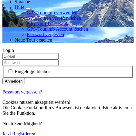
Sprache
Hilfe
GPS-Tour.info verwenden
GPS-Touren veröffentlichen
Infos zum TrackRank
GPS-Tour.info Account löschen
Passwort vergessen
Neue Tour erstellen
Login
Eingeloggt bleiben
Passwort vergessen?
Cookies müssen akzeptiert werden!
Die Cookie-Funktion Ihres Browsers ist deaktiviert. Bitte aktivieren
Sie die Funktion.
Noch kein Mitglied?
Jetzt Registrieren