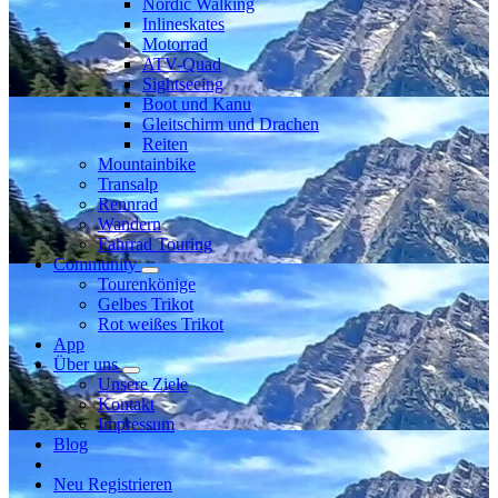
Nordic Walking
Inlineskates
Motorrad
ATV-Quad
Sightseeing
Boot und Kanu
Gleitschirm und Drachen
Reiten
Mountainbike
Transalp
Rennrad
Wandern
Fahrrad Touring
Community
Tourenkönige
Gelbes Trikot
Rot weißes Trikot
App
Über uns
Unsere Ziele
Kontakt
Impressum
Blog
Neu Registrieren