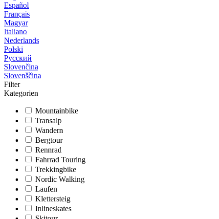
Español
Français
Magyar
Italiano
Nederlands
Polski
Русский
Slovenčina
Slovenščina
Filter
Kategorien
Mountainbike
Transalp
Wandern
Bergtour
Rennrad
Fahrrad Touring
Trekkingbike
Nordic Walking
Laufen
Klettersteig
Inlineskates
Skitour