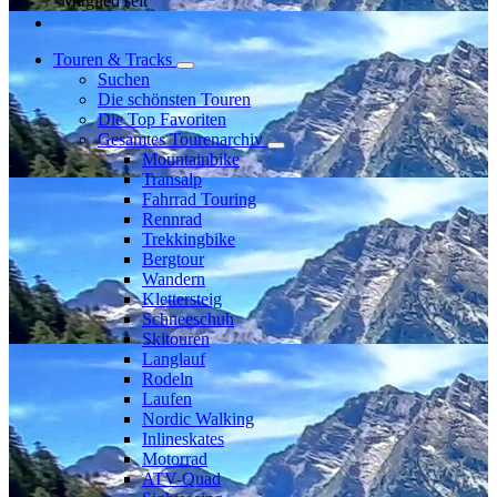
Mitglied seit
Touren & Tracks
Suchen
Die schönsten Touren
Die Top Favoriten
Gesamtes Tourenarchiv
Mountainbike
Transalp
Fahrrad Touring
Rennrad
Trekkingbike
Bergtour
Wandern
Klettersteig
Schneeschuh
Skitouren
Langlauf
Rodeln
Laufen
Nordic Walking
Inlineskates
Motorrad
ATV-Quad