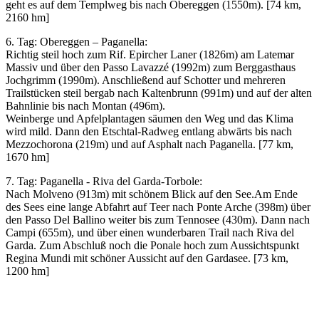
geht es auf dem Templweg bis nach Obereggen (1550m). [74 km,
2160 hm]
6. Tag: Obereggen – Paganella:
Richtig steil hoch zum Rif. Epircher Laner (1826m) am Latemar
Massiv und über den Passo Lavazzé (1992m) zum Berggasthaus
Jochgrimm (1990m). Anschließend auf Schotter und mehreren
Trailstücken steil bergab nach Kaltenbrunn (991m) und auf der alten
Bahnlinie bis nach Montan (496m).
Weinberge und Apfelplantagen säumen den Weg und das Klima
wird mild. Dann den Etschtal-Radweg entlang abwärts bis nach
Mezzochorona (219m) und auf Asphalt nach Paganella. [77 km,
1670 hm]
7. Tag: Paganella - Riva del Garda-Torbole:
Nach Molveno (913m) mit schönem Blick auf den See.Am Ende
des Sees eine lange Abfahrt auf Teer nach Ponte Arche (398m) über
den Passo Del Ballino weiter bis zum Tennosee (430m). Dann nach
Campi (655m), und über einen wunderbaren Trail nach Riva del
Garda. Zum Abschluß noch die Ponale hoch zum Aussichtspunkt
Regina Mundi mit schöner Aussicht auf den Gardasee. [73 km,
1200 hm]