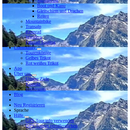
Sightseeing
Boot und Kanu
Gleitschirm und Drachen
Reiten
Mountainbike
Transalp
Rennrad
Wandern
Fahrrad Touring
Community
Tourenkönige
Gelbes Trikot
Rot weißes Trikot
App
Über uns
Unsere Ziele
Kontakt
Impressum
Blog
Neu Registrieren
Sprache
Hilfe
GPS-Tour.info verwenden
GPS-Touren veröffentlichen