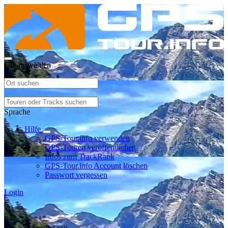
Ort auswählen
Sprache
Hilfe
GPS-Tour.info verwenden
GPS-Touren veröffentlichen
Infos zum TrackRank
GPS-Tour.info Account löschen
Passwort vergessen
Login