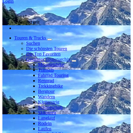
Login
Mitglied seit
Touren & Tracks
Suchen
Die schönsten Touren
Die Top Favoriten
Gesamtes Tourenarchiv
Mountainbike
Transalp
Fahrrad Touring
Rennrad
Trekkingbike
Bergtour
Wandern
Klettersteig
Schneeschuh
Skitouren
Langlauf
Rodeln
Laufen