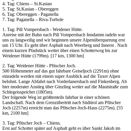
4. Tag: Chiens – St.Kasian
5. Tag: St.Kasian - Obereggen
6. Tag: Obereggen - Paganella
7. Tag: Paganella – Riva-Torbole
1. Tag: Pill Vompersbach - Weidener Hütte.
Anreise mit der Bahn nach Pill Vompersbach Inndamm radeln war
uns zu langweilig und wir beginnen unsere Alpenüberquerung erst
um 15 Uhr. Es geht über Asphalt nach Weerberg und Innerst . Nach
einem kurzen Pfadstück weiter über einen Schotterweg bis zur
Weidener Hütte (1799m). [17 km, 1300 hm]
2. Tag: Weidener Hütte - Pfitscher Joch.
500 Höhenmeter auf das gut fahrbare Geiseljoch (2291m) ohne
einradeln werden mit einem super Ausblick auf die Tuxer Alpen
belohnt. Lange Abfahrt nach Vorderlanersbach und Finkenberg. Ab
hier moderater Anstieg über Ginzling weiter auf die Mautstraße zum
Schlegeisspeicher (1805m).
Der folgende Weg ist größtenteils fahrbar in einer schönen
Landschaft. Nach dem Grenzübertritt nach Südtirol am Pfitscher
Joch (2257m) erreicht man das Pfitscher-Joch-Haus (2275m). [55
km, 2100 hm]
3. Tag: Pfitscher Joch – Chiens.
Erst auf Schotter später auf Asphalt geht es über Sankt Jakob im