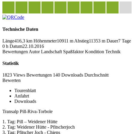
Technische Daten
Länge
416,3 km
Höhenmeter
10911 m
Abstieg
11353 m
Dauer
7 Tage
0 h
Datum
22.10.2016
Bewertungen
Autor
Landschaft
Spaßfaktor
Kondition
Technik
Statistik
1823 Views
Bewertungen
140 Downloads
Durchschnitt
Bewerten
Tourenblatt
Anfahrt
Downloads
Transalp Pill-Riva-Torbole
1. Tag: Pill – Weidener Hütte
2. Tag: Weidener Hütte - Pfitscherjoch
3. Tag: Pfitscher Joch - Chiens