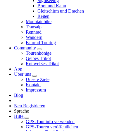
Sightseeing
Boot und Kanu
Gleitschirm und Drachen
Reiten
Mountainbike
Transalp
Rennrad
Wandern
Fahrrad Touring
Community
Tourenkönige
Gelbes Trikot
Rot weißes Trikot
App
Über uns
Unsere Ziele
Kontakt
Impressum
Blog
Neu Registrieren
Sprache
Hilfe
GPS-Tour.info verwenden
GPS-Touren veröffentlichen