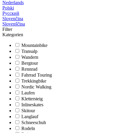
Nederlands
Polski
Русский
Slovenčina
Slovenščina
Filter
Kategorien
Mountainbike
Transalp
Wandern
Bergtour
Rennrad
Fahrrad Touring
Trekkingbike
Nordic Walking
Laufen
Klettersteig
Inlineskates
Skitour
Langlauf
Schneeschuh
Rodeln