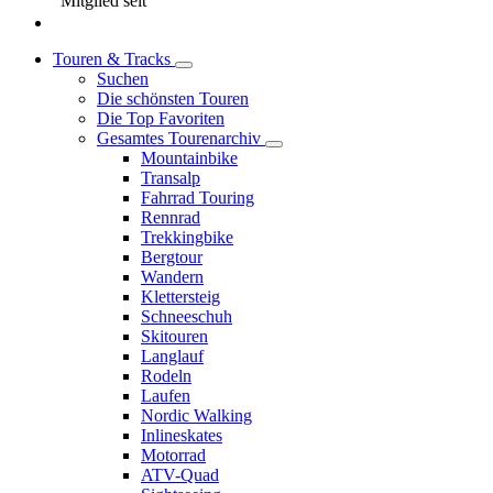
Mitglied seit
Touren & Tracks
Suchen
Die schönsten Touren
Die Top Favoriten
Gesamtes Tourenarchiv
Mountainbike
Transalp
Fahrrad Touring
Rennrad
Trekkingbike
Bergtour
Wandern
Klettersteig
Schneeschuh
Skitouren
Langlauf
Rodeln
Laufen
Nordic Walking
Inlineskates
Motorrad
ATV-Quad