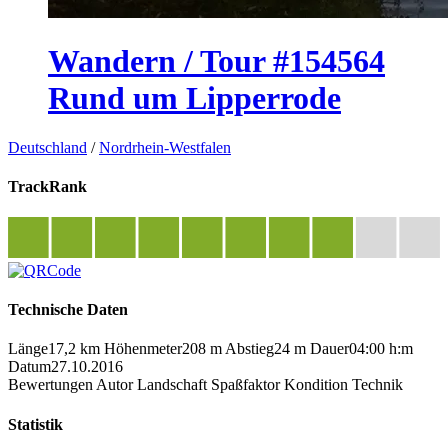
Wandern / Tour #154564
Rund um Lipperrode
Deutschland
/
Nordrhein-Westfalen
TrackRank
Technische Daten
Länge
17,2 km
Höhenmeter
208 m
Abstieg
24 m
Dauer
04:00 h:m
Datum
27.10.2016
Bewertungen
Autor
Landschaft
Spaßfaktor
Kondition
Technik
Statistik