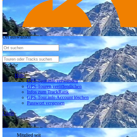
Ort auswählen
Sprache
Hilfe
GPS-Tour.info verwenden
GPS-Touren veröffentlichen
Infos zum TrackRank
GPS-Tour.info Account löschen
Passwort vergessen
Login
Mitglied seit