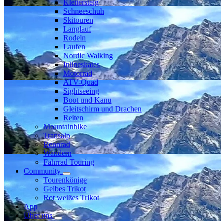
Klettersteig
Schneeschuh
Skitouren
Langlauf
Rodeln
Laufen
Nordic Walking
Inlineskates
Motorrad
ATV-Quad
Sightseeing
Boot und Kanu
Gleitschirm und Drachen
Reiten
Mountainbike
Transalp
Rennrad
Wandern
Fahrrad Touring
Community
Tourenkönige
Gelbes Trikot
Rot weißes Trikot
App
Über uns