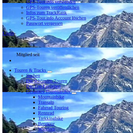
GPS-Tour.info verwenden
GPS-Touren veröffentlichen
Infos zum TrackRank
GPS-Tour.info Account löschen
Passwort vergessen
Login
Mitglied seit
Touren & Tracks
Suchen
Die schönsten Touren
Die Top Favoriten
Gesamtes Tourenarchiv
Mountainbike
Transalp
Fahrrad Touring
Rennrad
Trekkingbike
Bergtour
Wandern