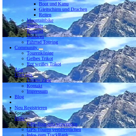
Boot und Kanu
Gleitschirm und Drachen
Reiten
Mountainbike
Transalp
Rennrad
Wandern
Fahrrad Touring
Community
Tourenkönige
Gelbes Trikot
Rot weißes Trikot
App
Über uns
Unsere Ziele
Kontakt
Impressum
Blog
Neu Registrieren
Sprache
Hilfe
GPS-Tour.info verwenden
GPS-Touren veröffentlichen
Infos zum TrackRank