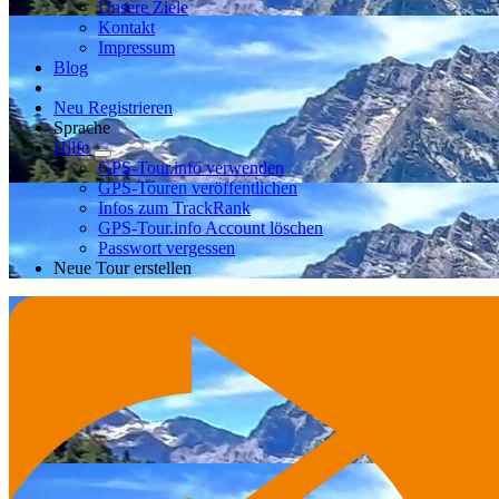
Unsere Ziele
Kontakt
Impressum
Blog
Neu Registrieren
Sprache
Hilfe
GPS-Tour.info verwenden
GPS-Touren veröffentlichen
Infos zum TrackRank
GPS-Tour.info Account löschen
Passwort vergessen
Neue Tour erstellen