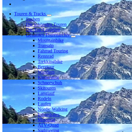
Touren & Tracks
Suchen
Die schönsten Touren
Die Top Favoriten
Gesamtes Tourenarchiv
Mountainbike
Transalp
Fahrrad Touring
Rennrad
Trekkingbike
Bergtour
Wandern
Klettersteig
Schneeschuh
Skitouren
Langlauf
Rodeln
Laufen
Nordic Walking
Inlineskates
Motorrad
ATV-Quad
Sightseeing