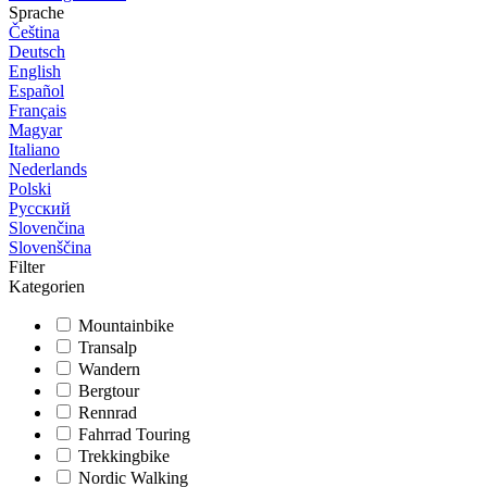
Sprache
Čeština
Deutsch
English
Español
Français
Magyar
Italiano
Nederlands
Polski
Русский
Slovenčina
Slovenščina
Filter
Kategorien
Mountainbike
Transalp
Wandern
Bergtour
Rennrad
Fahrrad Touring
Trekkingbike
Nordic Walking