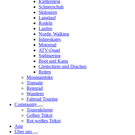
Klettersteig
Schneeschuh
Skitouren
Langlauf
Rodeln
Laufen
Nordic Walking
Inlineskates
Motorrad
ATV-Quad
Sightseeing
Boot und Kanu
Gleitschirm und Drachen
Reiten
Mountainbike
Transalp
Rennrad
Wandern
Fahrrad Touring
Community
Tourenkönige
Gelbes Trikot
Rot weißes Trikot
App
Über uns