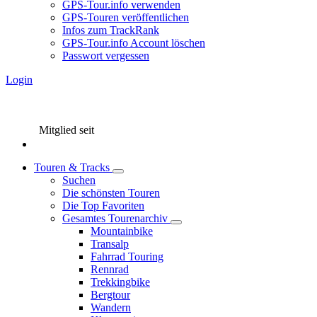
GPS-Tour.info verwenden
GPS-Touren veröffentlichen
Infos zum TrackRank
GPS-Tour.info Account löschen
Passwort vergessen
Login
Mitglied seit
Touren & Tracks
Suchen
Die schönsten Touren
Die Top Favoriten
Gesamtes Tourenarchiv
Mountainbike
Transalp
Fahrrad Touring
Rennrad
Trekkingbike
Bergtour
Wandern