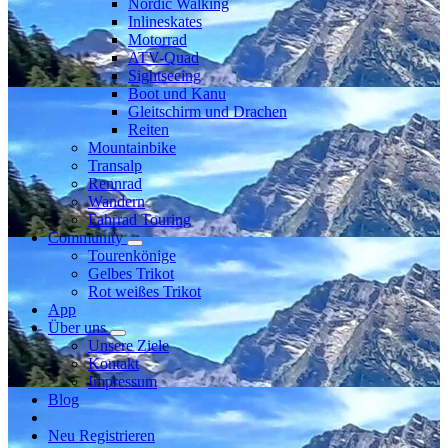
Nordic Walking
Inlineskates
Motorrad
ATV-Quad
Sightseeing
Boot und Kanu
Gleitschirm und Drachen
Reiten
Mountainbike
Transalp
Rennrad
Wandern
Fahrrad Touring
Community
Tourenkönige
Gelbes Trikot
Rot weißes Trikot
App
Über uns
Unsere Ziele
Kontakt
Impressum
Blog
Neu Registrieren