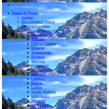
Mitglied seit
Touren & Tracks
Suchen
Die schönsten Touren
Die Top Favoriten
Gesamtes Tourenarchiv
Mountainbike
Transalp
Fahrrad Touring
Rennrad
Trekkingbike
Bergtour
Wandern
Klettersteig
Schneeschuh
Skitouren
Langlauf
Rodeln
Laufen
Nordic Walking
Inlineskates
Motorrad
ATV-Quad