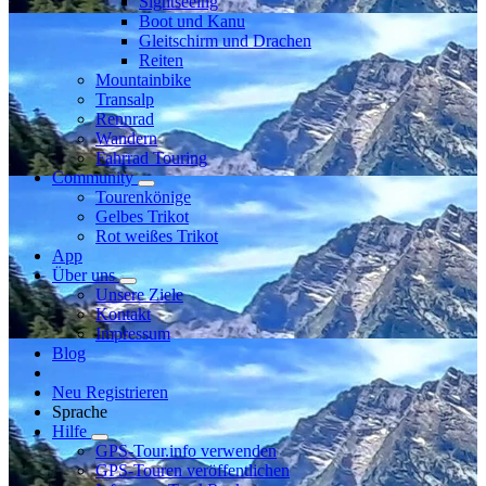
Sightseeing
Boot und Kanu
Gleitschirm und Drachen
Reiten
Mountainbike
Transalp
Rennrad
Wandern
Fahrrad Touring
Community
Tourenkönige
Gelbes Trikot
Rot weißes Trikot
App
Über uns
Unsere Ziele
Kontakt
Impressum
Blog
Neu Registrieren
Sprache
Hilfe
GPS-Tour.info verwenden
GPS-Touren veröffentlichen