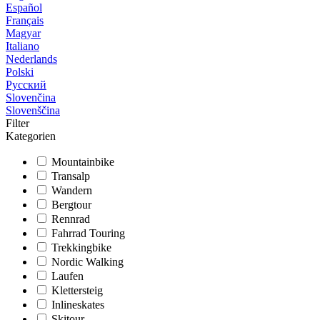
Español
Français
Magyar
Italiano
Nederlands
Polski
Русский
Slovenčina
Slovenščina
Filter
Kategorien
Mountainbike
Transalp
Wandern
Bergtour
Rennrad
Fahrrad Touring
Trekkingbike
Nordic Walking
Laufen
Klettersteig
Inlineskates
Skitour