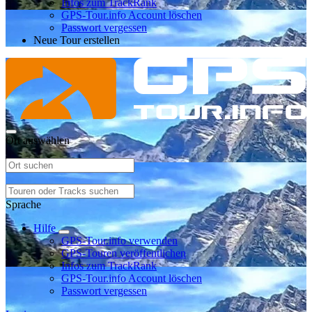
Infos zum TrackRank
GPS-Tour.info Account löschen
Passwort vergessen
Neue Tour erstellen
Ort auswählen
Sprache
Hilfe
GPS-Tour.info verwenden
GPS-Touren veröffentlichen
Infos zum TrackRank
GPS-Tour.info Account löschen
Passwort vergessen