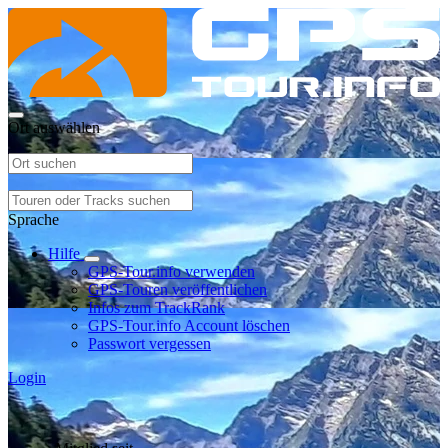
Ort auswählen
Sprache
Hilfe
GPS-Tour.info verwenden
GPS-Touren veröffentlichen
Infos zum TrackRank
GPS-Tour.info Account löschen
Passwort vergessen
Login