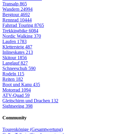
Transalp
865
Wandern
24994
Bergtour
4692
Rennrad
10444
Fahrrad Touring
8765
Trekkingbike
6084
Nordic Walking
370
Laufen
1783
Klettersteig
487
Inlineskates
213
Skitour
1856
Langlauf
827
Schneeschuh
590
Rodeln
115
Reiten
182
Boot und Kanu
435
Motorrad
1094
ATV-Quad
59
Gleitschirm und Drachen
132
Sightseeing
398
Community
Tourenkönige (Gesamtwertung)