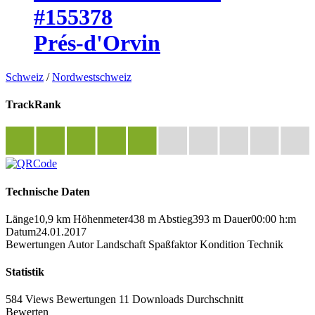
#155378
Prés-d'Orvin
Schweiz
/
Nordwestschweiz
TrackRank
Technische Daten
Länge
10,9 km
Höhenmeter
438 m
Abstieg
393 m
Dauer
00:00 h:m
Datum
24.01.2017
Bewertungen
Autor
Landschaft
Spaßfaktor
Kondition
Technik
Statistik
584 Views
Bewertungen
11 Downloads
Durchschnitt
Bewerten