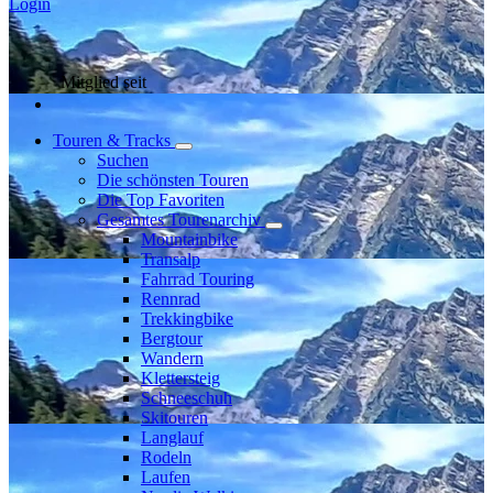
Login
Mitglied seit
Touren & Tracks
Suchen
Die schönsten Touren
Die Top Favoriten
Gesamtes Tourenarchiv
Mountainbike
Transalp
Fahrrad Touring
Rennrad
Trekkingbike
Bergtour
Wandern
Klettersteig
Schneeschuh
Skitouren
Langlauf
Rodeln
Laufen