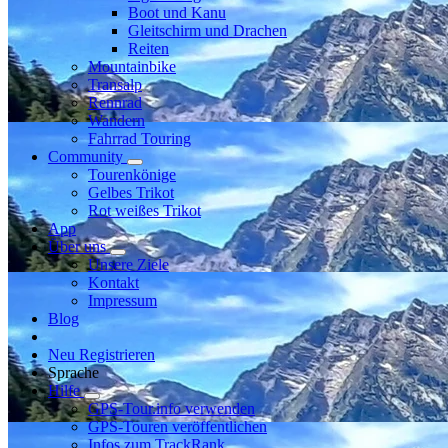
Boot und Kanu
Gleitschirm und Drachen
Reiten
Mountainbike
Transalp
Rennrad
Wandern
Fahrrad Touring
Community
Tourenkönige
Gelbes Trikot
Rot weißes Trikot
App
Über uns
Unsere Ziele
Kontakt
Impressum
Blog
Neu Registrieren
Sprache
Hilfe
GPS-Tour.info verwenden
GPS-Touren veröffentlichen
Infos zum TrackRank