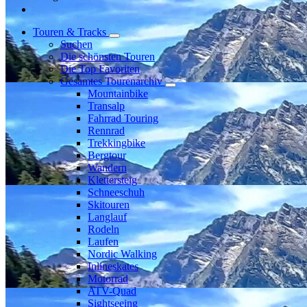
Touren & Tracks
Suchen
Die schönsten Touren
Die Top Favoriten
Gesamtes Tourenarchiv
Mountainbike
Transalp
Fahrrad Touring
Rennrad
Trekkingbike
Bergtour
Wandern
Klettersteig
Schneeschuh
Skitouren
Langlauf
Rodeln
Laufen
Nordic Walking
Inlineskates
Motorrad
ATV-Quad
Sightseeing