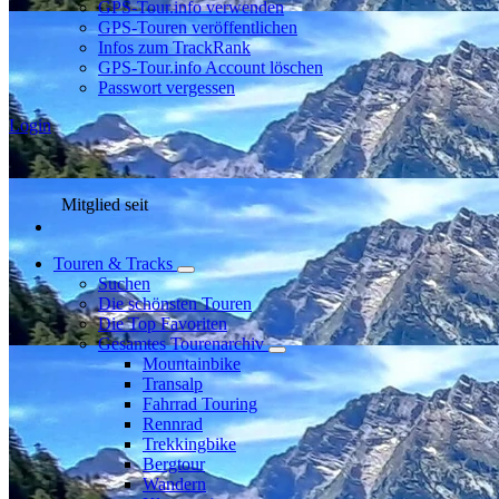
GPS-Tour.info verwenden
GPS-Touren veröffentlichen
Infos zum TrackRank
GPS-Tour.info Account löschen
Passwort vergessen
Login
Mitglied seit
Touren & Tracks
Suchen
Die schönsten Touren
Die Top Favoriten
Gesamtes Tourenarchiv
Mountainbike
Transalp
Fahrrad Touring
Rennrad
Trekkingbike
Bergtour
Wandern