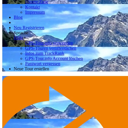
Unsere Ziele
Kontakt
Impressum
Blog
Neu Registrieren
Sprache
Hilfe
GPS-Tour.info verwenden
GPS-Touren veröffentlichen
Infos zum TrackRank
GPS-Tour.info Account löschen
Passwort vergessen
Neue Tour erstellen