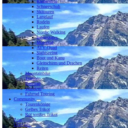
Klettersteig
Schneeschuh
Skitouren
Langlauf
Rodeln
Laufen
Nordic Walking
Inlineskates
Motorrad
ATV-Quad
Sightseeing
Boot und Kanu
Gleitschirm und Drachen
Reiten
Mountainbike
Transalp
Rennrad
Wandern
Fahrrad Touring
Community
Tourenkönige
Gelbes Trikot
Rot weißes Trikot
App
Über uns