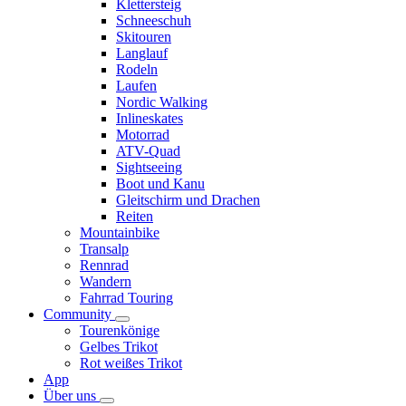
Klettersteig
Schneeschuh
Skitouren
Langlauf
Rodeln
Laufen
Nordic Walking
Inlineskates
Motorrad
ATV-Quad
Sightseeing
Boot und Kanu
Gleitschirm und Drachen
Reiten
Mountainbike
Transalp
Rennrad
Wandern
Fahrrad Touring
Community
Tourenkönige
Gelbes Trikot
Rot weißes Trikot
App
Über uns