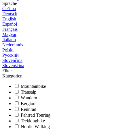
Sprache
Čeština
Deutsch
English
Español
Français
Magyar
Italiano
Nederlands
Polski
Русский
Slovenčina
Slovenščina
Filter
Kategorien
Mountainbike
Transalp
Wandern
Bergtour
Rennrad
Fahrrad Touring
Trekkingbike
Nordic Walking