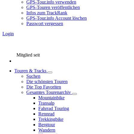
GPS-Tour.info verwenden
GPS-Touren veröffentlichen
Infos zum TrackRank
GPS-Tour.info Account löschen
Passwort vergessen
Login
Mitglied seit
Touren & Tracks
Suchen
Die schönsten Touren
Die Top Favoriten
Gesamtes Tourenarchiv
Mountainbike
Transalp
Fahrrad Touring
Rennrad
Trekkingbike
Bergtour
Wandern