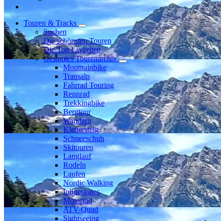
Touren & Tracks
Suchen
Die schönsten Touren
Die Top Favoriten
Gesamtes Tourenarchiv
Mountainbike
Transalp
Fahrrad Touring
Rennrad
Trekkingbike
Bergtour
Wandern
Klettersteig
Schneeschuh
Skitouren
Langlauf
Rodeln
Laufen
Nordic Walking
Inlineskates
Motorrad
ATV-Quad
Sightseeing