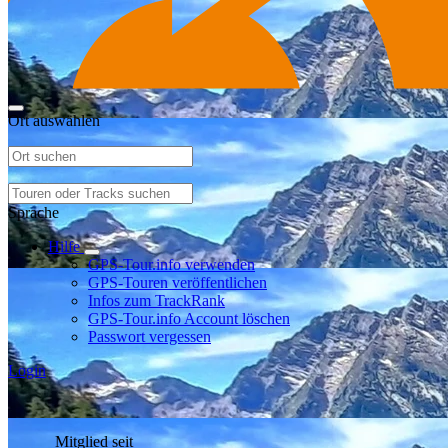
Ort auswählen
Sprache
Hilfe
GPS-Tour.info verwenden
GPS-Touren veröffentlichen
Infos zum TrackRank
GPS-Tour.info Account löschen
Passwort vergessen
Login
Mitglied seit