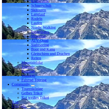
Klettersteig
Schneeschuh
Skitouren
Langlauf
Rodeln
Laufen
Nordic Walking
Inlineskates
Motorrad
ATV-Quad
Sightseeing
Boot und Kanu
Gleitschirm und Drachen
Reiten
Mountainbike
Transalp
Rennrad
Wandern
Fahrrad Touring
Community
Tourenkönige
Gelbes Trikot
Rot weißes Trikot
App
Über uns