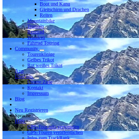
Boot und Kanu
Gleitschirm und Drachen
Reiten
Mountainbike
Transalp
Rennrad
Wandern
Fahrrad Touring
Community
Tourenkönige
Gelbes Trikot
Rot weißes Trikot
App
Über uns
Unsere Ziele
Kontakt
Impressum
Blog
Neu Registrieren
Sprache
Hilfe
GPS-Tour.info verwenden
GPS-Touren veröffentlichen
Infos zum TrackRank