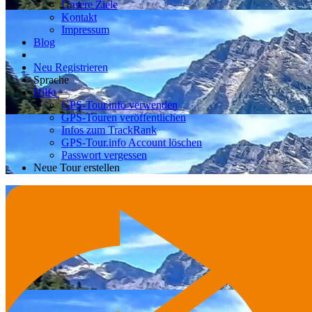
Unsere Ziele
Kontakt
Impressum
Blog
Neu Registrieren
Sprache
Hilfe
GPS-Tour.info verwenden
GPS-Touren veröffentlichen
Infos zum TrackRank
GPS-Tour.info Account löschen
Passwort vergessen
Neue Tour erstellen