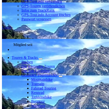
GPS-Tour.info verwenden
GPS-Touren veröffentlichen
Infos zum TrackRank
GPS-Tour.info Account löschen
Passwort vergessen
Login
Mitglied seit
Touren & Tracks
Suchen
Die schönsten Touren
Die Top Favoriten
Gesamtes Tourenarchiv
Mountainbike
Transalp
Fahrrad Touring
Rennrad
Trekkingbike
Bergtour
Wandern