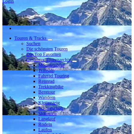
Login
Mitglied seit
Touren & Tracks
Suchen
Die schönsten Touren
Die Top Favoriten
Gesamtes Tourenarchiv
Mountainbike
Transalp
Fahrrad Touring
Rennrad
Trekkingbike
Bergtour
Wandern
Klettersteig
Schneeschuh
Skitouren
Langlauf
Rodeln
Laufen