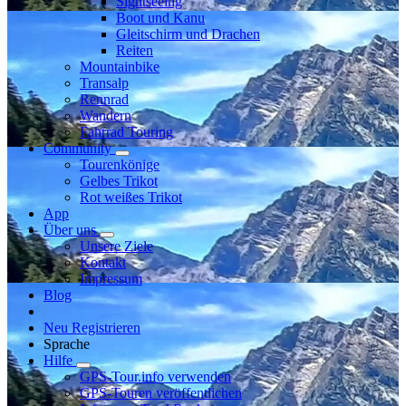
Sightseeing
Boot und Kanu
Gleitschirm und Drachen
Reiten
Mountainbike
Transalp
Rennrad
Wandern
Fahrrad Touring
Community
Tourenkönige
Gelbes Trikot
Rot weißes Trikot
App
Über uns
Unsere Ziele
Kontakt
Impressum
Blog
Neu Registrieren
Sprache
Hilfe
GPS-Tour.info verwenden
GPS-Touren veröffentlichen