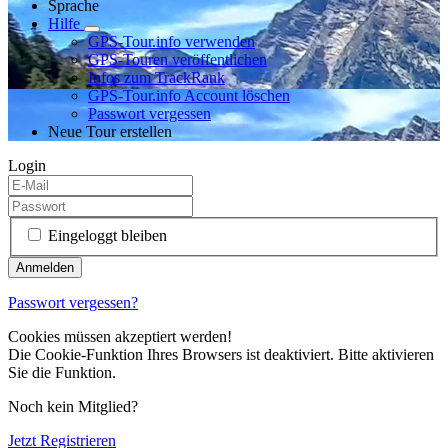
Sprache
Hilfe
GPS-Tour.info verwenden
GPS-Touren veröffentlichen
Infos zum TrackRank
GPS-Tour.info Account löschen
Passwort vergessen
Neue Tour erstellen
Login
Eingeloggt bleiben
Passwort vergessen?
Cookies müssen akzeptiert werden!
Die Cookie-Funktion Ihres Browsers ist deaktiviert. Bitte aktivieren
Sie die Funktion.
Noch kein Mitglied?
Jetzt Registrieren