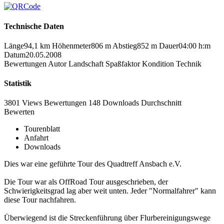
Technische Daten
Länge
94,1 km
Höhenmeter
806 m
Abstieg
852 m
Dauer
04:00 h:m
Datum
20.05.2008
Bewertungen
Autor
Landschaft
Spaßfaktor
Kondition
Technik
Statistik
3801 Views
Bewertungen
148 Downloads
Durchschnitt
Bewerten
Tourenblatt
Anfahrt
Downloads
Dies war eine geführte Tour des Quadtreff Ansbach e.V.
Die Tour war als OffRoad Tour ausgeschrieben, der
Schwierigkeitsgrad lag aber weit unten. Jeder "Normalfahrer" kann
diese Tour nachfahren.
Überwiegend ist die Streckenführung über Flurbereinigungswege