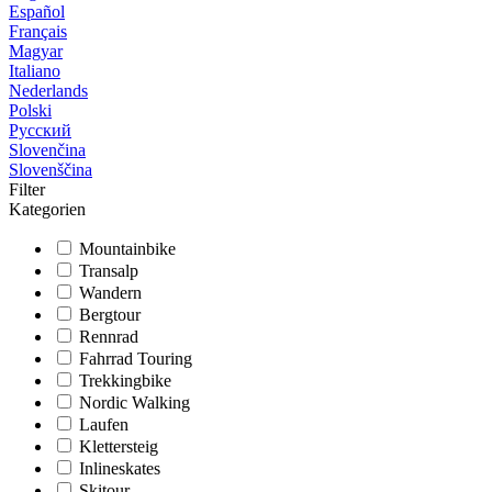
Español
Français
Magyar
Italiano
Nederlands
Polski
Русский
Slovenčina
Slovenščina
Filter
Kategorien
Mountainbike
Transalp
Wandern
Bergtour
Rennrad
Fahrrad Touring
Trekkingbike
Nordic Walking
Laufen
Klettersteig
Inlineskates
Skitour