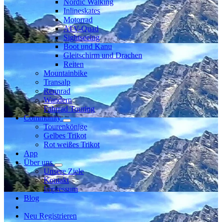
Nordic Walking
Inlineskates
Motorrad
ATV-Quad
Sightseeing
Boot und Kanu
Gleitschirm und Drachen
Reiten
Mountainbike
Transalp
Rennrad
Wandern
Fahrrad Touring
Community
Tourenkönige
Gelbes Trikot
Rot weißes Trikot
App
Über uns
Unsere Ziele
Kontakt
Impressum
Blog
Neu Registrieren