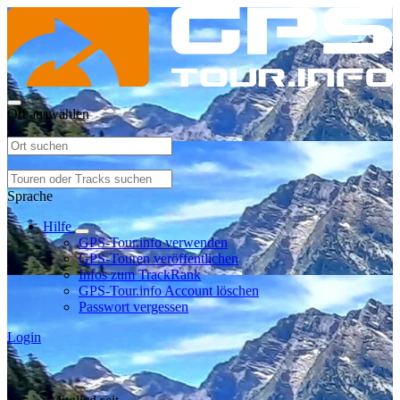
Ort auswählen
Sprache
Hilfe
GPS-Tour.info verwenden
GPS-Touren veröffentlichen
Infos zum TrackRank
GPS-Tour.info Account löschen
Passwort vergessen
Login