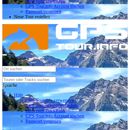
Infos zum TrackRank
GPS-Tour.info Account löschen
Passwort vergessen
Neue Tour erstellen
Ort auswählen
Sprache
Hilfe
GPS-Tour.info verwenden
GPS-Touren veröffentlichen
Infos zum TrackRank
GPS-Tour.info Account löschen
Passwort vergessen