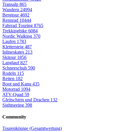
Transalp
865
Wandern
24994
Bergtour
4692
Rennrad
10444
Fahrrad Touring
8765
Trekkingbike
6084
Nordic Walking
370
Laufen
1783
Klettersteig
487
Inlineskates
213
Skitour
1856
Langlauf
827
Schneeschuh
590
Rodeln
115
Reiten
182
Boot und Kanu
435
Motorrad
1094
ATV-Quad
59
Gleitschirm und Drachen
132
Sightseeing
398
Community
Tourenkönige (Gesamtwertung)