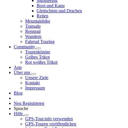
Sightseeing
Boot und Kanu
Gleitschirm und Drachen
Reiten
Mountainbike
Transalp
Rennrad
Wandern
Fahrrad Touring
Community
Tourenkönige
Gelbes Trikot
Rot weißes Trikot
App
Über uns
Unsere Ziele
Kontakt
Impressum
Blog
Neu Registrieren
Sprache
Hilfe
GPS-Tour.info verwenden
GPS-Touren veröffentlichen