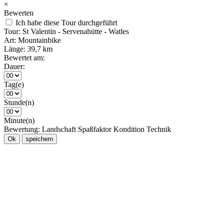
×
Bewerten
Ich habe diese Tour durchgeführt
Tour:
St Valentin - Servenahütte - Watles
Art:
Mountainbike
Länge:
39,7 km
Bewertet am:
Dauer:
Tag(e)
Stunde(n)
Minute(n)
Bewertung:
Landschaft
Spaßfaktor
Kondition
Technik
Ok
speichern