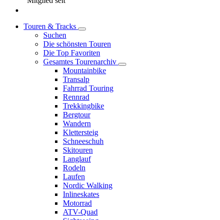
Mitglied seit
Touren & Tracks
Suchen
Die schönsten Touren
Die Top Favoriten
Gesamtes Tourenarchiv
Mountainbike
Transalp
Fahrrad Touring
Rennrad
Trekkingbike
Bergtour
Wandern
Klettersteig
Schneeschuh
Skitouren
Langlauf
Rodeln
Laufen
Nordic Walking
Inlineskates
Motorrad
ATV-Quad