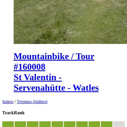
Mountainbike / Tour
#160008
St Valentin -
Servenahütte - Watles
Italien
/
Trentino-Südtirol
TrackRank