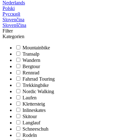
Nederlands
Polski
Русский
Slovenčina
Slovenščina
Filter
Kategorien
Mountainbike
Transalp
Wandern
Bergtour
Rennrad
Fahrrad Touring
Trekkingbike
Nordic Walking
Laufen
Klettersteig
Inlineskates
Skitour
Langlauf
Schneeschuh
Rodeln