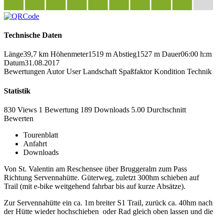
Technische Daten
Länge
39,7 km
Höhenmeter
1519 m
Abstieg
1527 m
Dauer
06:00 h:m
Datum
31.08.2017
Bewertungen
Autor
User
Landschaft
Spaßfaktor
Kondition
Technik
Statistik
830 Views
1
Bewertung
189 Downloads
5.00
Durchschnitt
Bewerten
Tourenblatt
Anfahrt
Downloads
Von St. Valentin am Reschensee über Bruggeralm zum Pass
Richtung Servennahütte. Güterweg, zuletzt 300hm schieben auf
Trail (mit e-bike weitgehend fahrbar bis auf kurze Absätze).
Zur Servennahütte ein ca. 1m breiter S1 Trail, zurück ca. 40hm nach
der Hütte wieder hochschieben oder Rad gleich oben lassen und die