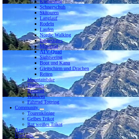
Klettersteig
Schneeschuh
Skitouren
Langlauf
Rodeln
Laufen
Nordic Walking
Inlineskates
Motorrad
ATV-Quad
Sightseeing
Boot und Kanu
Gleitschirm und Drachen
Reiten
Mountainbike
Transalp
Rennrad
Wandern
Fahrrad Touring
Community
Tourenkönige
Gelbes Trikot
Rot weißes Trikot
App
Über uns