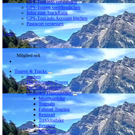
GPS-Tour.info verwenden
GPS-Touren veröffentlichen
Infos zum TrackRank
GPS-Tour.info Account löschen
Passwort vergessen
Login
Mitglied seit
Touren & Tracks
Suchen
Die schönsten Touren
Die Top Favoriten
Gesamtes Tourenarchiv
Mountainbike
Transalp
Fahrrad Touring
Rennrad
Trekkingbike
Bergtour
Wandern