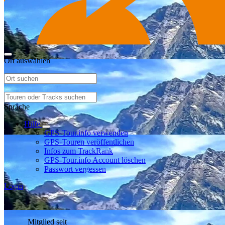
Ort auswählen
Sprache
Hilfe
GPS-Tour.info verwenden
GPS-Touren veröffentlichen
Infos zum TrackRank
GPS-Tour.info Account löschen
Passwort vergessen
Login
Mitglied seit