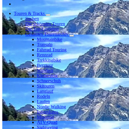
Touren & Tracks
Suchen
Die schönsten Touren
Die Top Favoriten
Gesamtes Tourenarchiv
Mountainbike
Transalp
Fahrrad Touring
Rennrad
Trekkingbike
Bergtour
Wandern
Klettersteig
Schneeschuh
Skitouren
Langlauf
Rodeln
Laufen
Nordic Walking
Inlineskates
Motorrad
ATV-Quad
Sightseeing