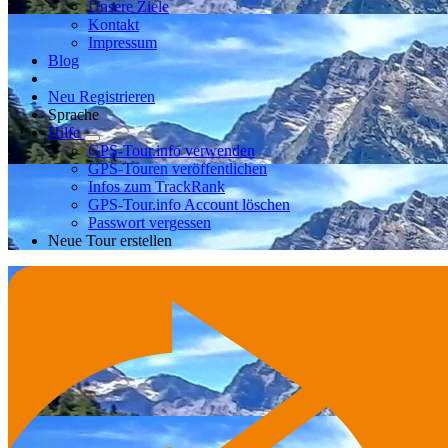
Unsere Ziele
Kontakt
Impressum
Blog
Neu Registrieren
Sprache
Hilfe
GPS-Tour.info verwenden
GPS-Touren veröffentlichen
Infos zum TrackRank
GPS-Tour.info Account löschen
Passwort vergessen
Neue Tour erstellen