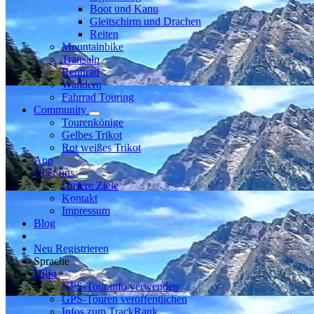
Boot und Kanu
Gleitschirm und Drachen
Reiten
Mountainbike
Transalp
Rennrad
Wandern
Fahrrad Touring
Community
Tourenkönige
Gelbes Trikot
Rot weißes Trikot
App
Über uns
Unsere Ziele
Kontakt
Impressum
Blog
Neu Registrieren
Sprache
Hilfe
GPS-Tour.info verwenden
GPS-Touren veröffentlichen
Infos zum TrackRank