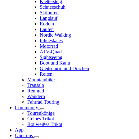
Klettersteig
Schneeschuh
Skitouren
Langlauf
Rodeln
Laufen
Nordic Walking
Inlineskates
Motorrad
ATV-Quad
Sightseeing
Boot und Kanu
Gleitschirm und Drachen
Reiten
Mountainbike
Transalp
Rennrad
Wandern
Fahrrad Touring
Community
Tourenkönige
Gelbes Trikot
Rot weißes Trikot
App
Über uns