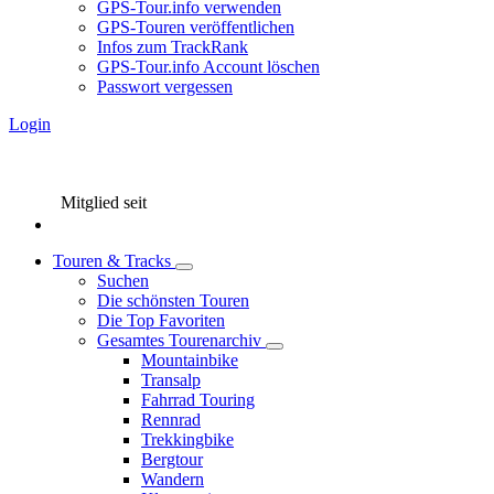
GPS-Tour.info verwenden
GPS-Touren veröffentlichen
Infos zum TrackRank
GPS-Tour.info Account löschen
Passwort vergessen
Login
Mitglied seit
Touren & Tracks
Suchen
Die schönsten Touren
Die Top Favoriten
Gesamtes Tourenarchiv
Mountainbike
Transalp
Fahrrad Touring
Rennrad
Trekkingbike
Bergtour
Wandern