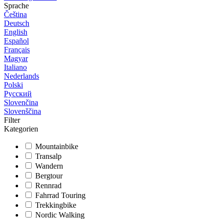
Sprache
Čeština
Deutsch
English
Español
Français
Magyar
Italiano
Nederlands
Polski
Русский
Slovenčina
Slovenščina
Filter
Kategorien
Mountainbike
Transalp
Wandern
Bergtour
Rennrad
Fahrrad Touring
Trekkingbike
Nordic Walking