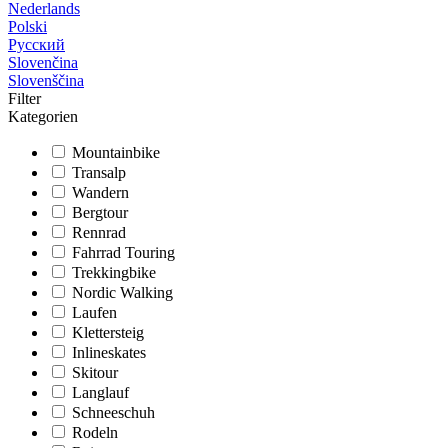
Nederlands
Polski
Русский
Slovenčina
Slovenščina
Filter
Kategorien
Mountainbike
Transalp
Wandern
Bergtour
Rennrad
Fahrrad Touring
Trekkingbike
Nordic Walking
Laufen
Klettersteig
Inlineskates
Skitour
Langlauf
Schneeschuh
Rodeln