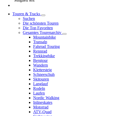
Mitglied seit
Touren & Tracks
Suchen
Die schönsten Touren
Die Top Favoriten
Gesamtes Tourenarchiv
Mountainbike
Transalp
Fahrrad Touring
Rennrad
Trekkingbike
Bergtour
Wandern
Klettersteig
Schneeschuh
Skitouren
Langlauf
Rodeln
Laufen
Nordic Walking
Inlineskates
Motorrad
ATV-Quad