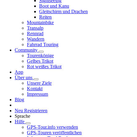
Sightseeing
Boot und Kanu
Gleitschirm und Drachen
Reiten
Mountainbike
Transalp
Rennrad
Wandern
Fahrrad Touring
Community
Tourenkönige
Gelbes Trikot
Rot weißes Trikot
App
Über uns
Unsere Ziele
Kontakt
Impressum
Blog
Neu Registrieren
Sprache
Hilfe
GPS-Tour.info verwenden
GPS-Touren veröffentlichen