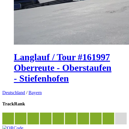
Langlauf / Tour #161997
Oberreute - Oberstaufen
- Stiefenhofen
Deutschland
/
Bayern
TrackRank