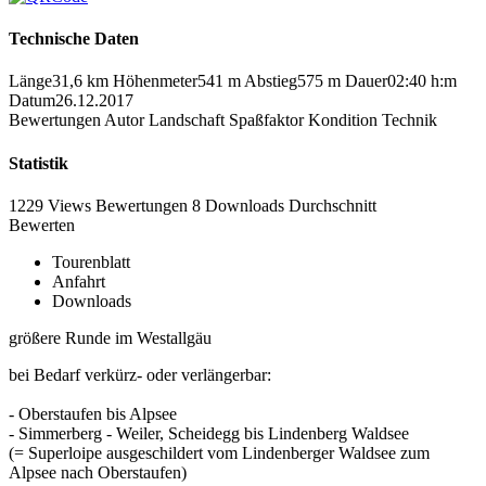
Technische Daten
Länge
31,6 km
Höhenmeter
541 m
Abstieg
575 m
Dauer
02:40 h:m
Datum
26.12.2017
Bewertungen
Autor
Landschaft
Spaßfaktor
Kondition
Technik
Statistik
1229 Views
Bewertungen
8 Downloads
Durchschnitt
Bewerten
Tourenblatt
Anfahrt
Downloads
größere Runde im Westallgäu
bei Bedarf verkürz- oder verlängerbar:
- Oberstaufen bis Alpsee
- Simmerberg - Weiler, Scheidegg bis Lindenberg Waldsee
(= Superloipe ausgeschildert vom Lindenberger Waldsee zum
Alpsee nach Oberstaufen)