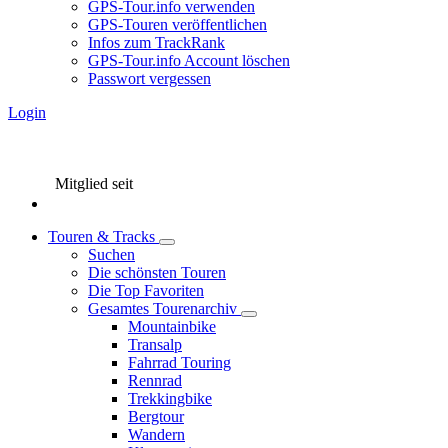
GPS-Tour.info verwenden
GPS-Touren veröffentlichen
Infos zum TrackRank
GPS-Tour.info Account löschen
Passwort vergessen
Login
Mitglied seit
Touren & Tracks
Suchen
Die schönsten Touren
Die Top Favoriten
Gesamtes Tourenarchiv
Mountainbike
Transalp
Fahrrad Touring
Rennrad
Trekkingbike
Bergtour
Wandern