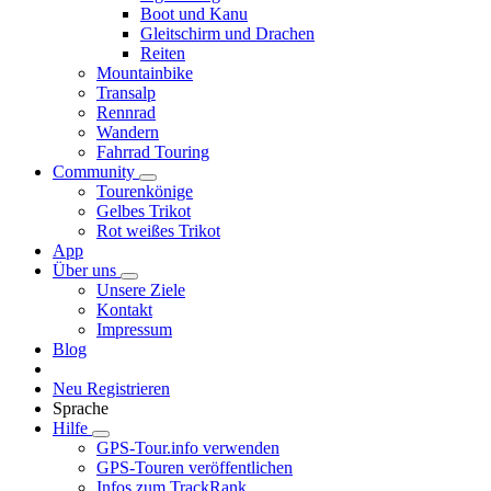
Boot und Kanu
Gleitschirm und Drachen
Reiten
Mountainbike
Transalp
Rennrad
Wandern
Fahrrad Touring
Community
Tourenkönige
Gelbes Trikot
Rot weißes Trikot
App
Über uns
Unsere Ziele
Kontakt
Impressum
Blog
Neu Registrieren
Sprache
Hilfe
GPS-Tour.info verwenden
GPS-Touren veröffentlichen
Infos zum TrackRank