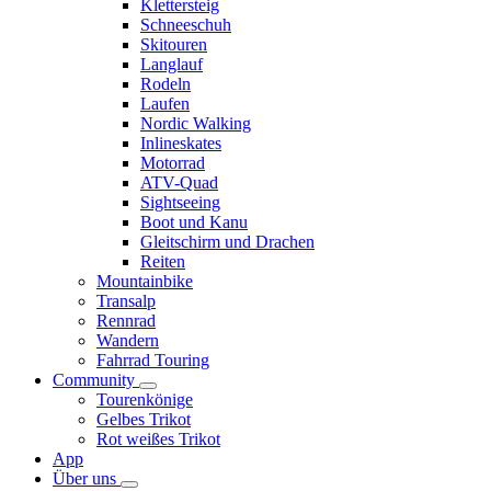
Klettersteig
Schneeschuh
Skitouren
Langlauf
Rodeln
Laufen
Nordic Walking
Inlineskates
Motorrad
ATV-Quad
Sightseeing
Boot und Kanu
Gleitschirm und Drachen
Reiten
Mountainbike
Transalp
Rennrad
Wandern
Fahrrad Touring
Community
Tourenkönige
Gelbes Trikot
Rot weißes Trikot
App
Über uns