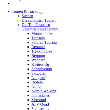
Touren & Tracks
Suchen
Die schönsten Touren
Die Top Favoriten
Gesamtes Tourenarchiv
Mountainbike
Transalp
Fahrrad Touring
Rennrad
Trekkingbike
Bergtour
Wandern
Klettersteig
Schneeschuh
Skitouren
Langlauf
Rodeln
Laufen
Nordic Walking
Inlineskates
Motorrad
ATV-Quad
Sightseeing