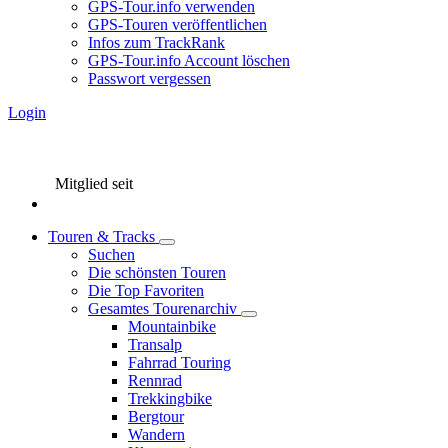
GPS-Tour.info verwenden
GPS-Touren veröffentlichen
Infos zum TrackRank
GPS-Tour.info Account löschen
Passwort vergessen
Login
Mitglied seit
Touren & Tracks
Suchen
Die schönsten Touren
Die Top Favoriten
Gesamtes Tourenarchiv
Mountainbike
Transalp
Fahrrad Touring
Rennrad
Trekkingbike
Bergtour
Wandern