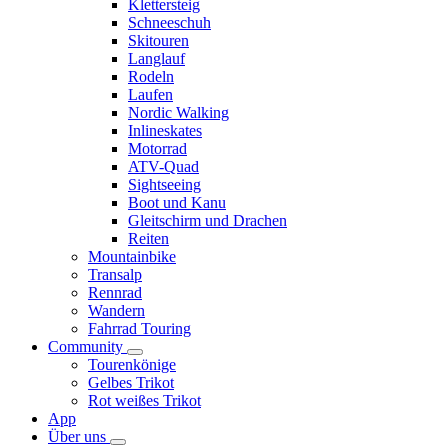
Klettersteig
Schneeschuh
Skitouren
Langlauf
Rodeln
Laufen
Nordic Walking
Inlineskates
Motorrad
ATV-Quad
Sightseeing
Boot und Kanu
Gleitschirm und Drachen
Reiten
Mountainbike
Transalp
Rennrad
Wandern
Fahrrad Touring
Community
Tourenkönige
Gelbes Trikot
Rot weißes Trikot
App
Über uns