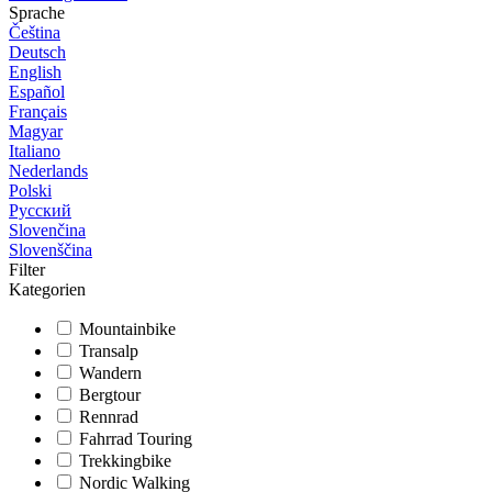
Sprache
Čeština
Deutsch
English
Español
Français
Magyar
Italiano
Nederlands
Polski
Русский
Slovenčina
Slovenščina
Filter
Kategorien
Mountainbike
Transalp
Wandern
Bergtour
Rennrad
Fahrrad Touring
Trekkingbike
Nordic Walking