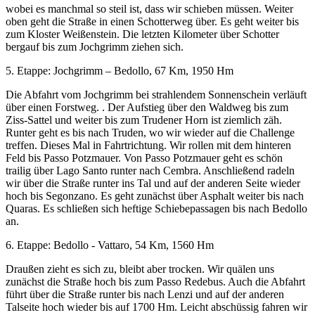
wobei es manchmal so steil ist, dass wir schieben müssen. Weiter
oben geht die Straße in einen Schotterweg über. Es geht weiter bis
zum Kloster Weißenstein. Die letzten Kilometer über Schotter
bergauf bis zum Jochgrimm ziehen sich.
5. Etappe: Jochgrimm – Bedollo, 67 Km, 1950 Hm
Die Abfahrt vom Jochgrimm bei strahlendem Sonnenschein verläuft
über einen Forstweg. . Der Aufstieg über den Waldweg bis zum
Ziss-Sattel und weiter bis zum Trudener Horn ist ziemlich zäh.
Runter geht es bis nach Truden, wo wir wieder auf die Challenge
treffen. Dieses Mal in Fahrtrichtung. Wir rollen mit dem hinteren
Feld bis Passo Potzmauer. Von Passo Potzmauer geht es schön
trailig über Lago Santo runter nach Cembra. Anschließend radeln
wir über die Straße runter ins Tal und auf der anderen Seite wieder
hoch bis Segonzano. Es geht zunächst über Asphalt weiter bis nach
Quaras. Es schließen sich heftige Schiebepassagen bis nach Bedollo
an.
6. Etappe: Bedollo - Vattaro, 54 Km, 1560 Hm
Draußen zieht es sich zu, bleibt aber trocken. Wir quälen uns
zunächst die Straße hoch bis zum Passo Redebus. Auch die Abfahrt
führt über die Straße runter bis nach Lenzi und auf der anderen
Talseite hoch wieder bis auf 1700 Hm. Leicht abschüssig fahren wir