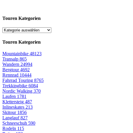
Touren Kategorien
Touren Kategorien
Mountainbike
48123
Transalp
865
Wandern
24994
Bergtour
4692
Rennrad
10444
Fahrrad Touring
8765
Trekkingbike
6084
Nordic Walking
370
Laufen
1781
Klettersteig
487
Inlineskates
213
Skitour
1856
Langlauf
827
Schneeschuh
590
Rodeln
115