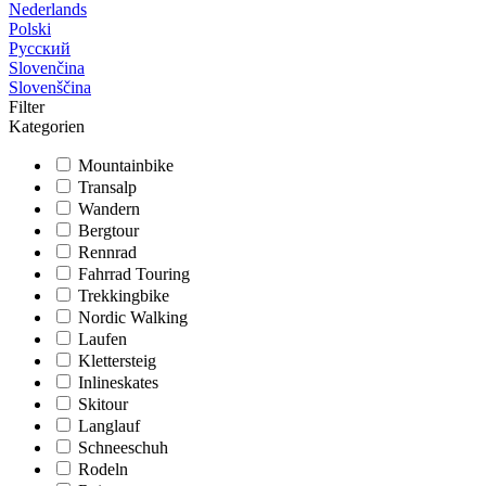
Nederlands
Polski
Русский
Slovenčina
Slovenščina
Filter
Kategorien
Mountainbike
Transalp
Wandern
Bergtour
Rennrad
Fahrrad Touring
Trekkingbike
Nordic Walking
Laufen
Klettersteig
Inlineskates
Skitour
Langlauf
Schneeschuh
Rodeln