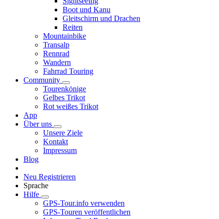
Sightseeing
Boot und Kanu
Gleitschirm und Drachen
Reiten
Mountainbike
Transalp
Rennrad
Wandern
Fahrrad Touring
Community
Tourenkönige
Gelbes Trikot
Rot weißes Trikot
App
Über uns
Unsere Ziele
Kontakt
Impressum
Blog
Neu Registrieren
Sprache
Hilfe
GPS-Tour.info verwenden
GPS-Touren veröffentlichen