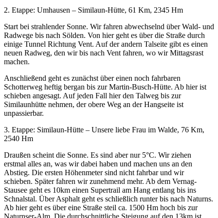
2. Etappe: Umhausen – Similaun-Hütte, 61 Km, 2345 Hm
Start bei strahlender Sonne. Wir fahren abwechselnd über Wald- und
Radwege bis nach Sölden. Von hier geht es über die Straße durch
einige Tunnel Richtung Vent. Auf der andern Talseite gibt es einen
neuen Radweg, den wir bis nach Vent fahren, wo wir Mittagsrast
machen.
Anschließend geht es zunächst über einen noch fahrbaren
Schotterweg heftig bergan bis zur Martin-Busch-Hütte. Ab hier ist
schieben angesagt. Auf jeden Fall hier den Talweg bis zur
Similaunhütte nehmen, der obere Weg an der Hangseite ist
unpassierbar.
3. Etappe: Similaun-Hütte – Unsere liebe Frau im Walde, 76 Km,
2540 Hm
Draußen scheint die Sonne. Es sind aber nur 5°C. Wir ziehen
erstmal alles an, was wir dabei haben und machen uns an den
Abstieg. Die ersten Höhenmeter sind nicht fahrbar und wir
schieben. Später fahren wir zunehmend mehr. Ab dem Vernag-
Stausee geht es 10km einen Supertrail am Hang entlang bis ins
Schnalstal. Über Asphalt geht es schließlich runter bis nach Naturns.
Ab hier geht es über eine Straße steil ca. 1500 Hm hoch bis zur
Naturnser-Alm. Die durchschnittliche Steigung auf den 13km ist