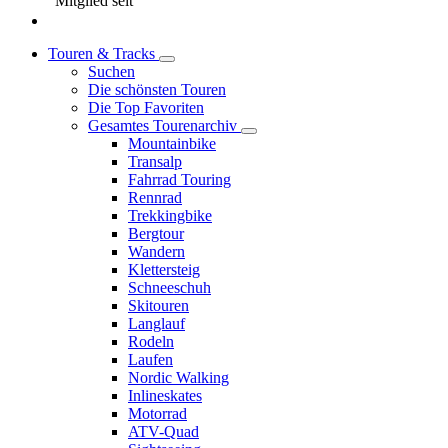
Mitglied seit
Touren & Tracks
Suchen
Die schönsten Touren
Die Top Favoriten
Gesamtes Tourenarchiv
Mountainbike
Transalp
Fahrrad Touring
Rennrad
Trekkingbike
Bergtour
Wandern
Klettersteig
Schneeschuh
Skitouren
Langlauf
Rodeln
Laufen
Nordic Walking
Inlineskates
Motorrad
ATV-Quad