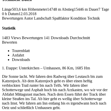
Länge
503,6 km
Höhenmeter
14748 m
Abstieg
15446 m
Dauer
7 Tage
0 h
Datum
12.03.2018
Bewertungen
Autor
Landschaft
Spaßfaktor
Kondition
Technik
Statistik
1483 Views
Bewertungen
141 Downloads
Durchschnitt
Bewerten
Tourenblatt
Anfahrt
Downloads
1. Etappe: Unterkirchen – Umhausen, 86 Km, 1685 Hm
Die Sonne lacht. Wir fahren den Radweg über Leutasch bis zum
Katzenjoch. Ab dem Katzenjoch geht es über einen heftig
verblockten Trail runter bis nach Telfs. Wir fahren über
Schotterwege und Asphalt hoch bis nach Arzkasten, wo wir vor der
Abfahrt Mittagsrast machen. Nach dem Essen führt der Track über
kleine Straßen ins Tal. Ab hier geht es wellig über Schotterwege
nach Imst. Wir fahren am Inn entlang bis es irgendwann hoch nach
Oetz und schließlich Umhausen geht.