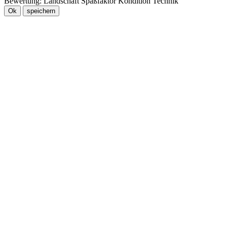
Bewertung:
Landschaft
Spaßfaktor
Kondition
Technik
Ok
speichern