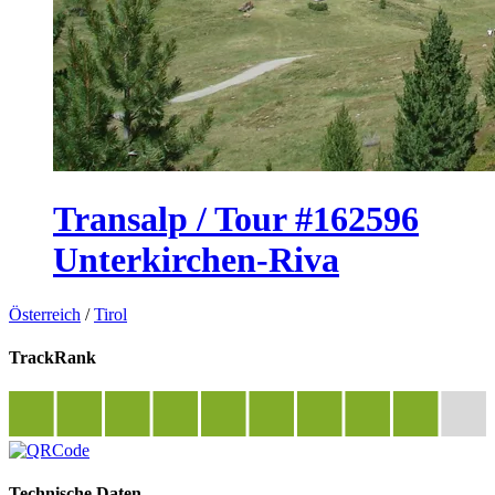
Transalp / Tour #162596
Unterkirchen-Riva
Österreich
/
Tirol
TrackRank
Technische Daten