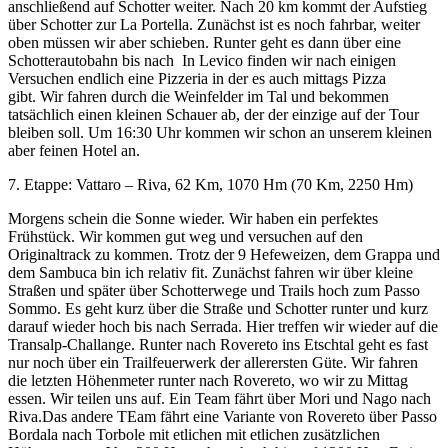
anschließend auf Schotter weiter. Nach 20 km kommt der Aufstieg
über Schotter zur La Portella. Zunächst ist es noch fahrbar, weiter
oben müssen wir aber schieben. Runter geht es dann über eine
Schotterautobahn bis nach In Levico finden wir nach einigen
Versuchen endlich eine Pizzeria in der es auch mittags Pizza
gibt. Wir fahren durch die Weinfelder im Tal und bekommen
tatsächlich einen kleinen Schauer ab, der der einzige auf der Tour
bleiben soll. Um 16:30 Uhr kommen wir schon an unserem kleinen
aber feinen Hotel an.
7. Etappe: Vattaro – Riva, 62 Km, 1070 Hm (70 Km, 2250 Hm)
Morgens schein die Sonne wieder. Wir haben ein perfektes
Frühstück. Wir kommen gut weg und versuchen auf den
Originaltrack zu kommen. Trotz der 9 Hefeweizen, dem Grappa und
dem Sambuca bin ich relativ fit. Zunächst fahren wir über kleine
Straßen und später über Schotterwege und Trails hoch zum Passo
Sommo. Es geht kurz über die Straße und Schotter runter und kurz
darauf wieder hoch bis nach Serrada. Hier treffen wir wieder auf die
Transalp-Challange. Runter nach Rovereto ins Etschtal geht es fast
nur noch über ein Trailfeuerwerk der allerersten Güte. Wir fahren
die letzten Höhenmeter runter nach Rovereto, wo wir zu Mittag
essen. Wir teilen uns auf. Ein Team fährt über Mori und Nago nach
Riva.Das andere TEam fährt eine Variante von Rovereto über Passo
Bordala nach Torbole mit etlichen mit etlichen zusätzlichen