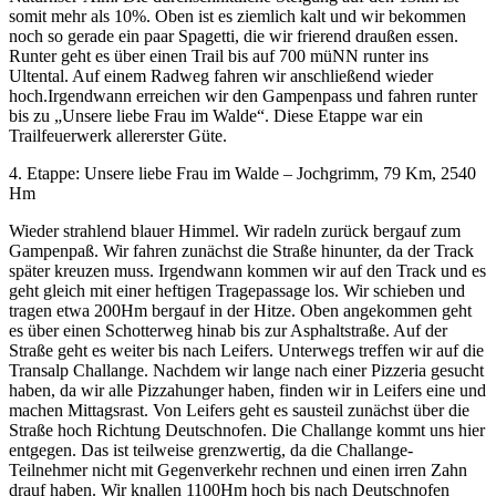
somit mehr als 10%. Oben ist es ziemlich kalt und wir bekommen
noch so gerade ein paar Spagetti, die wir frierend draußen essen.
Runter geht es über einen Trail bis auf 700 müNN runter ins
Ultental. Auf einem Radweg fahren wir anschließend wieder
hoch.Irgendwann erreichen wir den Gampenpass und fahren runter
bis zu „Unsere liebe Frau im Walde“. Diese Etappe war ein
Trailfeuerwerk allererster Güte.
4. Etappe: Unsere liebe Frau im Walde – Jochgrimm, 79 Km, 2540
Hm
Wieder strahlend blauer Himmel. Wir radeln zurück bergauf zum
Gampenpaß. Wir fahren zunächst die Straße hinunter, da der Track
später kreuzen muss. Irgendwann kommen wir auf den Track und es
geht gleich mit einer heftigen Tragepassage los. Wir schieben und
tragen etwa 200Hm bergauf in der Hitze. Oben angekommen geht
es über einen Schotterweg hinab bis zur Asphaltstraße. Auf der
Straße geht es weiter bis nach Leifers. Unterwegs treffen wir auf die
Transalp Challange. Nachdem wir lange nach einer Pizzeria gesucht
haben, da wir alle Pizzahunger haben, finden wir in Leifers eine und
machen Mittagsrast. Von Leifers geht es sausteil zunächst über die
Straße hoch Richtung Deutschnofen. Die Challange kommt uns hier
entgegen. Das ist teilweise grenzwertig, da die Challange-
Teilnehmer nicht mit Gegenverkehr rechnen und einen irren Zahn
drauf haben. Wir knallen 1100Hm hoch bis nach Deutschnofen