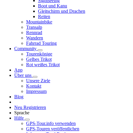
Sightseeing
Boot und Kanu
Gleitschirm und Drachen
Reiten
Mountainbike
Transalp
Rennrad
Wandern
Fahrrad Touring
Community
Tourenkönige
Gelbes Trikot
Rot weißes Trikot
App
Über uns
Unsere Ziele
Kontakt
Impressum
Blog
Neu Registrieren
Sprache
Hilfe
GPS-Tour.info verwenden
GPS-Touren veröffentlichen