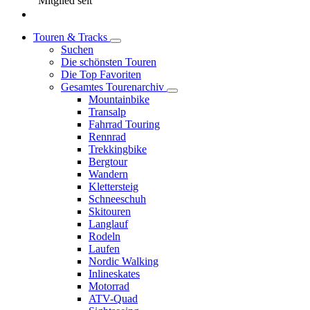
Mitglied seit
Touren & Tracks
Suchen
Die schönsten Touren
Die Top Favoriten
Gesamtes Tourenarchiv
Mountainbike
Transalp
Fahrrad Touring
Rennrad
Trekkingbike
Bergtour
Wandern
Klettersteig
Schneeschuh
Skitouren
Langlauf
Rodeln
Laufen
Nordic Walking
Inlineskates
Motorrad
ATV-Quad