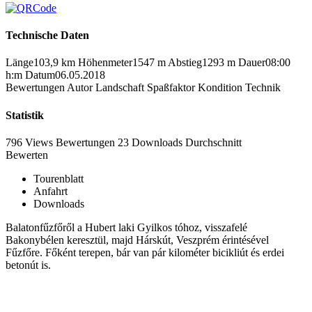
Technische Daten
Länge
103,9 km
Höhenmeter
1547 m
Abstieg
1293 m
Dauer
08:00
h:m
Datum
06.05.2018
Bewertungen
Autor
Landschaft
Spaßfaktor
Kondition
Technik
Statistik
796 Views
Bewertungen
23 Downloads
Durchschnitt
Bewerten
Tourenblatt
Anfahrt
Downloads
Balatonfűzfőről a Hubert laki Gyilkos tóhoz, visszafelé
Bakonybélen keresztül, majd Hárskút, Veszprém érintésével
Fűzfőre. Főként terepen, bár van pár kilométer bicikliút és erdei
betonút is.