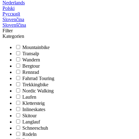
Nederlands
Polski
Русский
Slovenčina
Slovenščina
Filter
Kategorien
Mountainbike
Transalp
Wandern
Bergtour
Rennrad
Fahrrad Touring
Trekkingbike
Nordic Walking
Laufen
Klettersteig
Inlineskates
Skitour
Langlauf
Schneeschuh
Rodeln