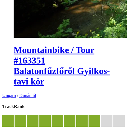
Mountainbike / Tour
#163351
Balatonfűzfőről Gyilkos-
tavi kör
Ungarn
/
Dunántúl
TrackRank