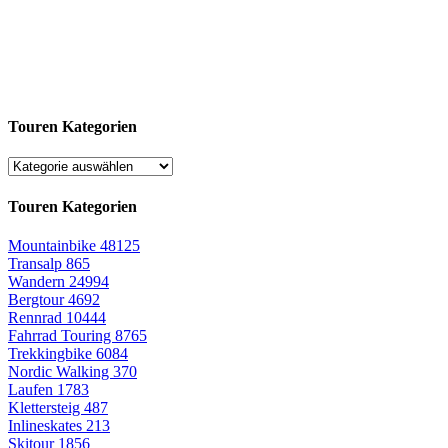
Touren Kategorien
Touren Kategorien
Mountainbike
48125
Transalp
865
Wandern
24994
Bergtour
4692
Rennrad
10444
Fahrrad Touring
8765
Trekkingbike
6084
Nordic Walking
370
Laufen
1783
Klettersteig
487
Inlineskates
213
Skitour
1856