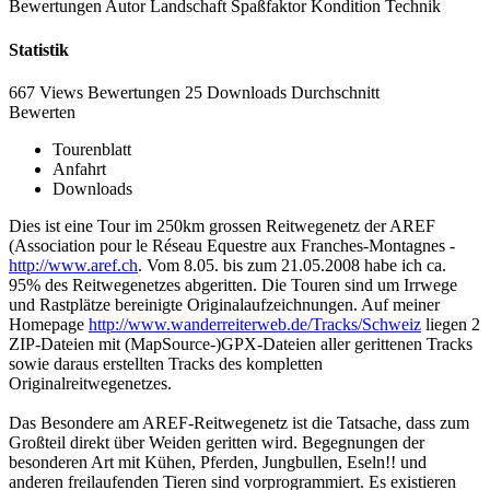
Bewertungen
Autor
Landschaft
Spaßfaktor
Kondition
Technik
Statistik
667 Views
Bewertungen
25 Downloads
Durchschnitt
Bewerten
Tourenblatt
Anfahrt
Downloads
Dies ist eine Tour im 250km grossen Reitwegenetz der AREF
(Association pour le Réseau Equestre aux Franches-Montagnes -
http://www.aref.ch
. Vom 8.05. bis zum 21.05.2008 habe ich ca.
95% des Reitwegenetzes abgeritten. Die Touren sind um Irrwege
und Rastplätze bereinigte Originalaufzeichnungen. Auf meiner
Homepage
http://www.wanderreiterweb.de/Tracks/Schweiz
liegen 2
ZIP-Dateien mit (MapSource-)GPX-Dateien aller gerittenen Tracks
sowie daraus erstellten Tracks des kompletten
Originalreitwegenetzes.
Das Besondere am AREF-Reitwegenetz ist die Tatsache, dass zum
Großteil direkt über Weiden geritten wird. Begegnungen der
besonderen Art mit Kühen, Pferden, Jungbullen, Eseln!! und
anderen freilaufenden Tieren sind vorprogrammiert. Es existieren