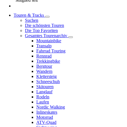
Mitglied seit
Touren & Tracks
Suchen
Die schönsten Touren
Die Top Favoriten
Gesamtes Tourenarchiv
Mountainbike
Transalp
Fahrrad Touring
Rennrad
Trekkingbike
Bergtour
Wandern
Klettersteig
Schneeschuh
Skitouren
Langlauf
Rodeln
Laufen
Nordic Walking
Inlineskates
Motorrad
ATV-Quad