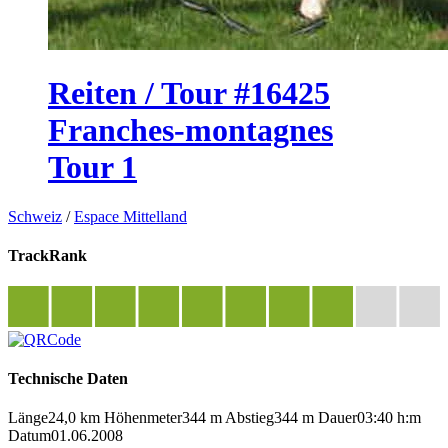
Reiten / Tour #16425
Franches-montagnes
Tour 1
Schweiz
/
Espace Mittelland
TrackRank
Technische Daten
Länge
24,0 km
Höhenmeter
344 m
Abstieg
344 m
Dauer
03:40 h:m
Datum
01.06.2008