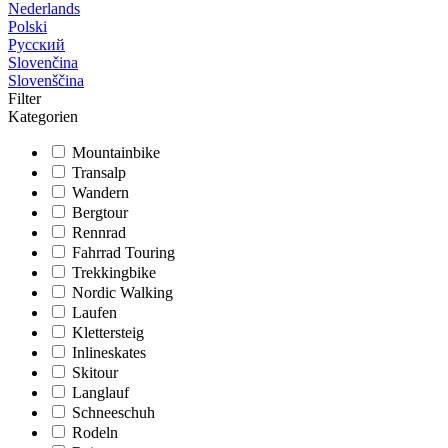
Nederlands
Polski
Русский
Slovenčina
Slovenščina
Filter
Kategorien
Mountainbike
Transalp
Wandern
Bergtour
Rennrad
Fahrrad Touring
Trekkingbike
Nordic Walking
Laufen
Klettersteig
Inlineskates
Skitour
Langlauf
Schneeschuh
Rodeln