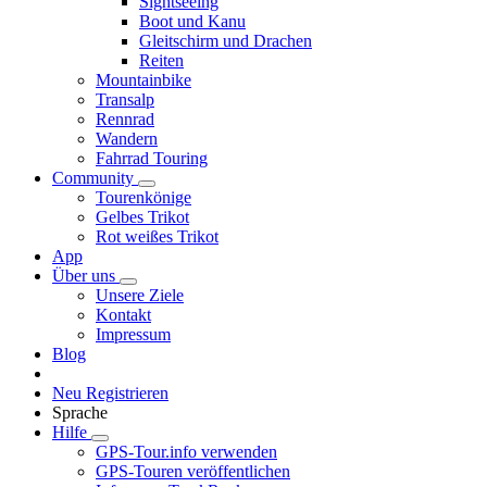
Sightseeing
Boot und Kanu
Gleitschirm und Drachen
Reiten
Mountainbike
Transalp
Rennrad
Wandern
Fahrrad Touring
Community
Tourenkönige
Gelbes Trikot
Rot weißes Trikot
App
Über uns
Unsere Ziele
Kontakt
Impressum
Blog
Neu Registrieren
Sprache
Hilfe
GPS-Tour.info verwenden
GPS-Touren veröffentlichen