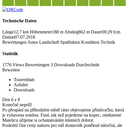
Technische Daten
Länge
12,7 km
Höhenmeter
188 m
Abstieg
862 m
Dauer
00:29 h:m
Datum
07.07.2018
Bewertungen
Autor
Landschaft
Spaßfaktor
Kondition
Technik
Statistik
1776 Views
Bewertungen
3 Downloads
Durchschnitt
Bewerten
Tourenblatt
Anfahrt
Downloads
Den 6 z 8
Konečně neprší!
Po přespání na příhodném místě ráno objevujeme přistávačku, která
je vybavena sondou. Funí, tak než pojedeme na kopec, omrkneme
Matelicu užijeme si ochutnáváním místních dobrot.
Poslední část cesty nahoru pro náš dostavník poněkud náročná, ale