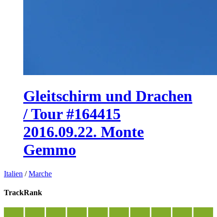
Gleitschirm und Drachen
/ Tour #164415
2016.09.22. Monte
Gemmo
Italien
/
Marche
TrackRank