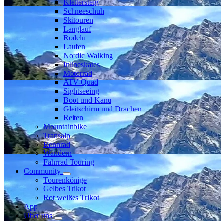
Klettersteig
Schneeschuh
Skitouren
Langlauf
Rodeln
Laufen
Nordic Walking
Inlineskates
Motorrad
ATV-Quad
Sightseeing
Boot und Kanu
Gleitschirm und Drachen
Reiten
Mountainbike
Transalp
Rennrad
Wandern
Fahrrad Touring
Community
Tourenkönige
Gelbes Trikot
Rot weißes Trikot
App
Über uns