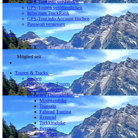
GPS-Tour.info verwenden
GPS-Touren veröffentlichen
Infos zum TrackRank
GPS-Tour.info Account löschen
Passwort vergessen
Login
Mitglied seit
Touren & Tracks
Suchen
Die schönsten Touren
Die Top Favoriten
Gesamtes Tourenarchiv
Mountainbike
Transalp
Fahrrad Touring
Rennrad
Trekkingbike
Bergtour
Wandern