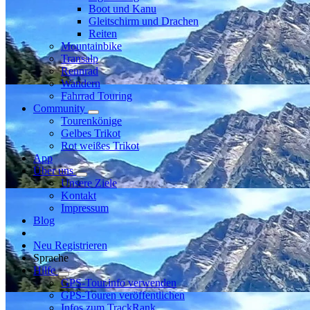
Boot und Kanu
Gleitschirm und Drachen
Reiten
Mountainbike
Transalp
Rennrad
Wandern
Fahrrad Touring
Community
Tourenkönige
Gelbes Trikot
Rot weißes Trikot
App
Über uns
Unsere Ziele
Kontakt
Impressum
Blog
Neu Registrieren
Sprache
Hilfe
GPS-Tour.info verwenden
GPS-Touren veröffentlichen
Infos zum TrackRank