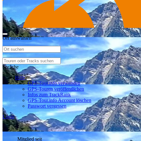
Ort auswählen
Sprache
Hilfe
GPS-Tour.info verwenden
GPS-Touren veröffentlichen
Infos zum TrackRank
GPS-Tour.info Account löschen
Passwort vergessen
Login
Mitglied seit