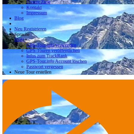
Unsere Ziele
Kontakt
Impressum
Blog
Neu Registrieren
Sprache
Hilfe
GPS-Tour.info verwenden
GPS-Touren veröffentlichen
Infos zum TrackRank
GPS-Tour.info Account löschen
Passwort vergessen
Neue Tour erstellen