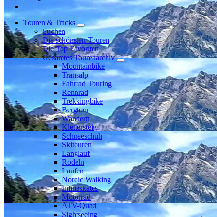
Touren & Tracks
Suchen
Die schönsten Touren
Die Top Favoriten
Gesamtes Tourenarchiv
Mountainbike
Transalp
Fahrrad Touring
Rennrad
Trekkingbike
Bergtour
Wandern
Klettersteig
Schneeschuh
Skitouren
Langlauf
Rodeln
Laufen
Nordic Walking
Inlineskates
Motorrad
ATV-Quad
Sightseeing