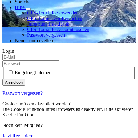
Sprache
Hilfe
GPS-Tour.info verwenden
GPS-Touren veröffentlichen
Infos zum TrackRank
GPS-Tour.info Account löschen
Passwort vergessen
Neue Tour erstellen
Login
Eingeloggt bleiben
Passwort vergessen?
Cookies müssen akzeptiert werden!
Die Cookie-Funktion Ihres Browsers ist deaktiviert. Bitte aktivieren
Sie die Funktion.
Noch kein Mitglied?
Jetzt Registrieren