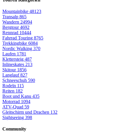
Mountainbike
48123
Transalp
865
Wandern
24994
Bergtour
4692
Rennrad
10444
Fahrrad Touring
8765
Trekkingbike
6084
Nordic Walking
370
Laufen
1781
Klettersteig
487
Inlineskates
213
Skitour
1856
Langlauf
827
Schneeschuh
590
Rodeln
115
Reiten
182
Boot und Kanu
435
Motorrad
1094
ATV-Quad
59
Gleitschirm und Drachen
132
Sightseeing
398
Community