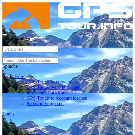
Ort auswählen
Sprache
Hilfe
GPS-Tour.info verwenden
GPS-Touren veröffentlichen
Infos zum TrackRank
GPS-Tour.info Account löschen
Passwort vergessen
Login