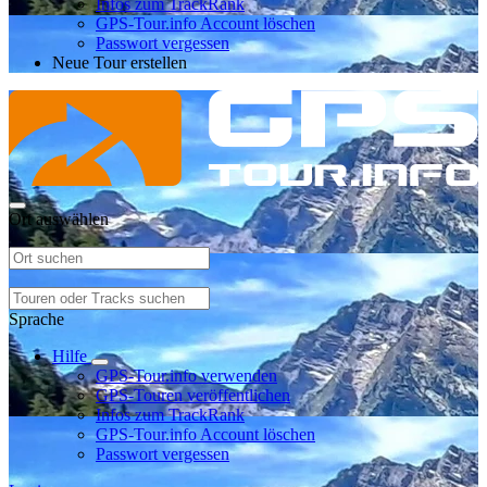
Infos zum TrackRank
GPS-Tour.info Account löschen
Passwort vergessen
Neue Tour erstellen
Ort auswählen
Sprache
Hilfe
GPS-Tour.info verwenden
GPS-Touren veröffentlichen
Infos zum TrackRank
GPS-Tour.info Account löschen
Passwort vergessen