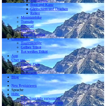
Sightseeing
Boot und Kanu
Gleitschirm und Drachen
Reiten
Mountainbike
Transalp
Rennrad
Wandern
Fahrrad Touring
Community
Tourenkönige
Gelbes Trikot
Rot weißes Trikot
App
Über uns
Unsere Ziele
Kontakt
Impressum
Blog
Neu Registrieren
Sprache
Hilfe
GPS-Tour.info verwenden
GPS-Touren veröffentlichen