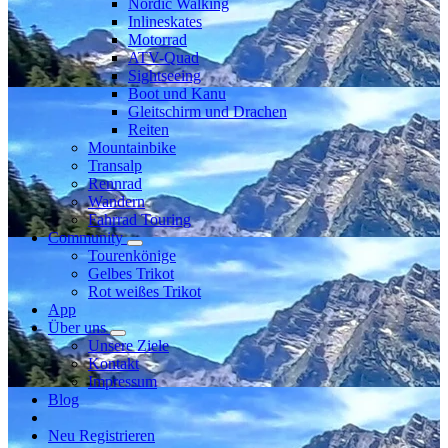
Nordic Walking
Inlineskates
Motorrad
ATV-Quad
Sightseeing
Boot und Kanu
Gleitschirm und Drachen
Reiten
Mountainbike
Transalp
Rennrad
Wandern
Fahrrad Touring
Community
Tourenkönige
Gelbes Trikot
Rot weißes Trikot
App
Über uns
Unsere Ziele
Kontakt
Impressum
Blog
Neu Registrieren