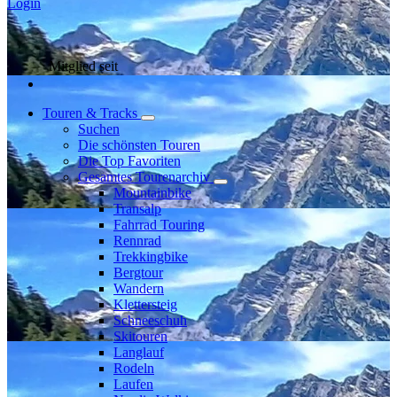
Login
Mitglied seit
Touren & Tracks
Suchen
Die schönsten Touren
Die Top Favoriten
Gesamtes Tourenarchiv
Mountainbike
Transalp
Fahrrad Touring
Rennrad
Trekkingbike
Bergtour
Wandern
Klettersteig
Schneeschuh
Skitouren
Langlauf
Rodeln
Laufen