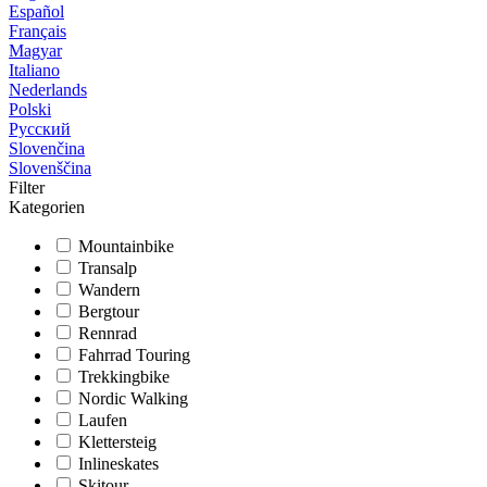
Español
Français
Magyar
Italiano
Nederlands
Polski
Русский
Slovenčina
Slovenščina
Filter
Kategorien
Mountainbike
Transalp
Wandern
Bergtour
Rennrad
Fahrrad Touring
Trekkingbike
Nordic Walking
Laufen
Klettersteig
Inlineskates
Skitour