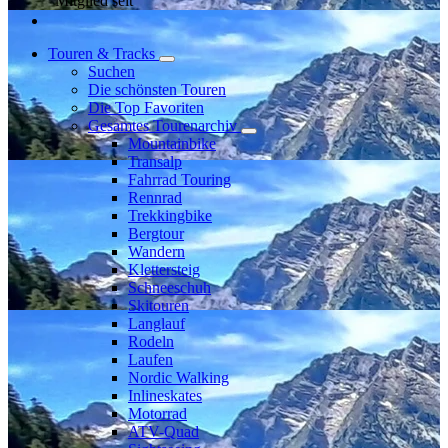
Mitglied seit
Touren & Tracks
Suchen
Die schönsten Touren
Die Top Favoriten
Gesamtes Tourenarchiv
Mountainbike
Transalp
Fahrrad Touring
Rennrad
Trekkingbike
Bergtour
Wandern
Klettersteig
Schneeschuh
Skitouren
Langlauf
Rodeln
Laufen
Nordic Walking
Inlineskates
Motorrad
ATV-Quad