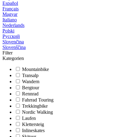
Español
Français
Magyar
Italiano
Nederlands
Polski
Русский
Slovenčina
Slovenščina
Filter
Kategorien
Mountainbike
Transalp
Wandern
Bergtour
Rennrad
Fahrrad Touring
Trekkingbike
Nordic Walking
Laufen
Klettersteig
Inlineskates
Skitour