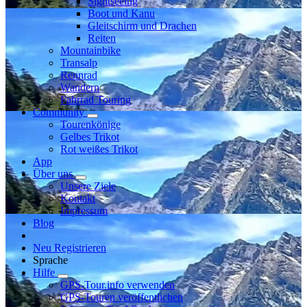
Sightseeing
Boot und Kanu
Gleitschirm und Drachen
Reiten
Mountainbike
Transalp
Rennrad
Wandern
Fahrrad Touring
Community
Tourenkönige
Gelbes Trikot
Rot weißes Trikot
App
Über uns
Unsere Ziele
Kontakt
Impressum
Blog
Neu Registrieren
Sprache
Hilfe
GPS-Tour.info verwenden
GPS-Touren veröffentlichen