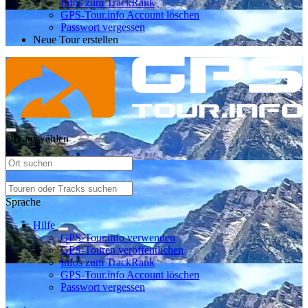
Infos zum TrackRank
GPS-Tour.info Account löschen
Passwort vergessen
Neue Tour erstellen
Ort auswählen
Sprache
Hilfe
GPS-Tour.info verwenden
GPS-Touren veröffentlichen
Infos zum TrackRank
GPS-Tour.info Account löschen
Passwort vergessen