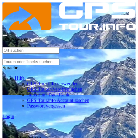
Ort auswählen
Sprache
Hilfe
GPS-Tour.info verwenden
GPS-Touren veröffentlichen
Infos zum TrackRank
GPS-Tour.info Account löschen
Passwort vergessen
Login