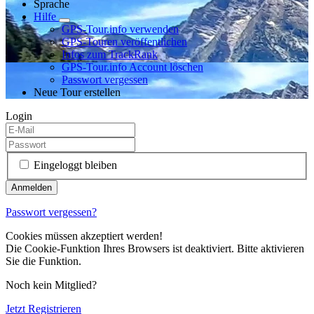
Sprache
Hilfe
GPS-Tour.info verwenden
GPS-Touren veröffentlichen
Infos zum TrackRank
GPS-Tour.info Account löschen
Passwort vergessen
Neue Tour erstellen
Login
Eingeloggt bleiben
Passwort vergessen?
Cookies müssen akzeptiert werden!
Die Cookie-Funktion Ihres Browsers ist deaktiviert. Bitte aktivieren
Sie die Funktion.
Noch kein Mitglied?
Jetzt Registrieren