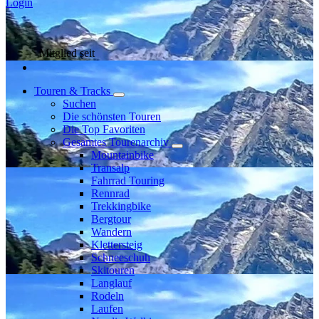
Login
Mitglied seit
Touren & Tracks
Suchen
Die schönsten Touren
Die Top Favoriten
Gesamtes Tourenarchiv
Mountainbike
Transalp
Fahrrad Touring
Rennrad
Trekkingbike
Bergtour
Wandern
Klettersteig
Schneeschuh
Skitouren
Langlauf
Rodeln
Laufen