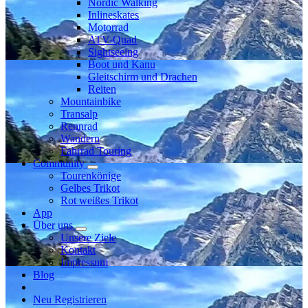
Nordic Walking
Inlineskates
Motorrad
ATV-Quad
Sightseeing
Boot und Kanu
Gleitschirm und Drachen
Reiten
Mountainbike
Transalp
Rennrad
Wandern
Fahrrad Touring
Community
Tourenkönige
Gelbes Trikot
Rot weißes Trikot
App
Über uns
Unsere Ziele
Kontakt
Impressum
Blog
Neu Registrieren