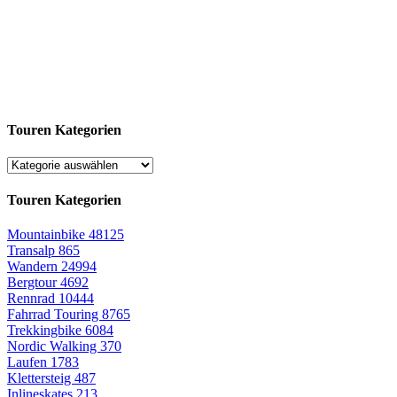
Touren Kategorien
Touren Kategorien
Mountainbike
48125
Transalp
865
Wandern
24994
Bergtour
4692
Rennrad
10444
Fahrrad Touring
8765
Trekkingbike
6084
Nordic Walking
370
Laufen
1783
Klettersteig
487
Inlineskates
213