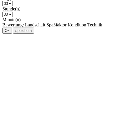
Stunde(n)
Minute(n)
Bewertung:
Landschaft
Spaßfaktor
Kondition
Technik
Ok
speichern