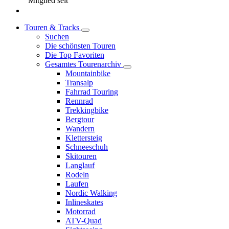
Mitglied seit
Touren & Tracks
Suchen
Die schönsten Touren
Die Top Favoriten
Gesamtes Tourenarchiv
Mountainbike
Transalp
Fahrrad Touring
Rennrad
Trekkingbike
Bergtour
Wandern
Klettersteig
Schneeschuh
Skitouren
Langlauf
Rodeln
Laufen
Nordic Walking
Inlineskates
Motorrad
ATV-Quad