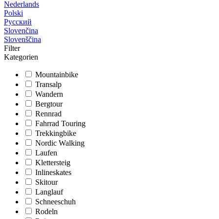
Nederlands
Polski
Русский
Slovenčina
Slovenščina
Filter
Kategorien
Mountainbike
Transalp
Wandern
Bergtour
Rennrad
Fahrrad Touring
Trekkingbike
Nordic Walking
Laufen
Klettersteig
Inlineskates
Skitour
Langlauf
Schneeschuh
Rodeln