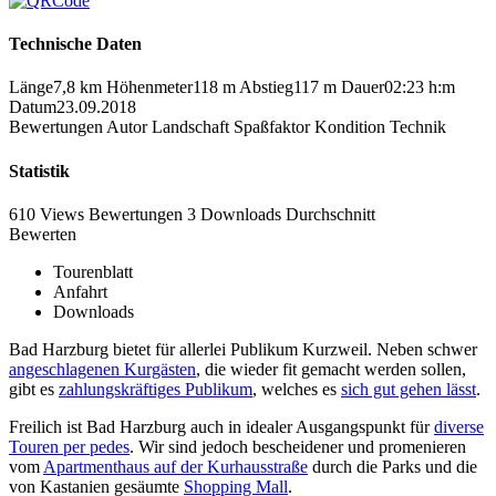
Technische Daten
Länge
7,8 km
Höhenmeter
118 m
Abstieg
117 m
Dauer
02:23 h:m
Datum
23.09.2018
Bewertungen
Autor
Landschaft
Spaßfaktor
Kondition
Technik
Statistik
610 Views
Bewertungen
3 Downloads
Durchschnitt
Bewerten
Tourenblatt
Anfahrt
Downloads
Bad Harzburg bietet für allerlei Publikum Kurzweil. Neben schwer
angeschlagenen Kurgästen
, die wieder fit gemacht werden sollen,
gibt es
zahlungskräftiges Publikum
, welches es
sich gut gehen lässt
.
Freilich ist Bad Harzburg auch in idealer Ausgangspunkt für
diverse
Touren per pedes
. Wir sind jedoch bescheidener und promenieren
vom
Apartmenthaus auf der Kurhausstraße
durch die Parks und die
von Kastanien gesäumte
Shopping Mall
.