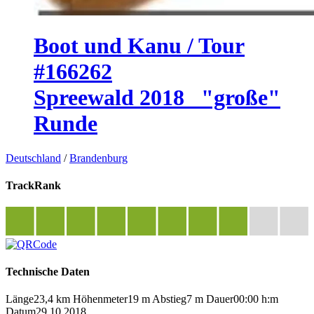
Boot und Kanu / Tour
#166262
Spreewald 2018_ "große"
Runde
Deutschland
/
Brandenburg
TrackRank
Technische Daten
Länge
23,4 km
Höhenmeter
19 m
Abstieg
7 m
Dauer
00:00 h:m
Datum
29.10.2018