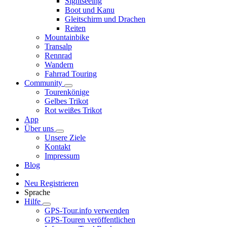
Sightseeing
Boot und Kanu
Gleitschirm und Drachen
Reiten
Mountainbike
Transalp
Rennrad
Wandern
Fahrrad Touring
Community
Tourenkönige
Gelbes Trikot
Rot weißes Trikot
App
Über uns
Unsere Ziele
Kontakt
Impressum
Blog
Neu Registrieren
Sprache
Hilfe
GPS-Tour.info verwenden
GPS-Touren veröffentlichen