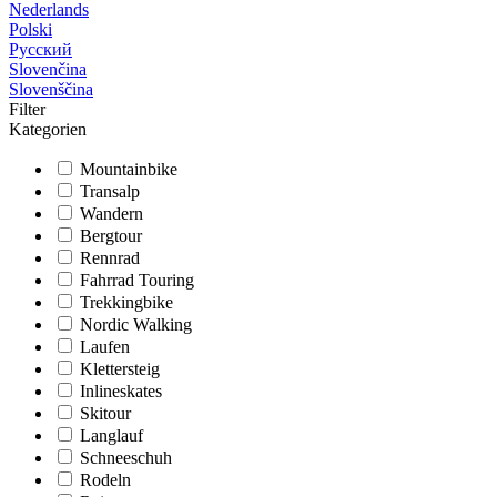
Nederlands
Polski
Русский
Slovenčina
Slovenščina
Filter
Kategorien
Mountainbike
Transalp
Wandern
Bergtour
Rennrad
Fahrrad Touring
Trekkingbike
Nordic Walking
Laufen
Klettersteig
Inlineskates
Skitour
Langlauf
Schneeschuh
Rodeln