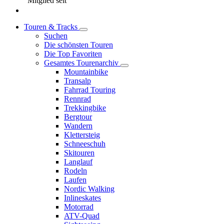
Mitglied seit
Touren & Tracks
Suchen
Die schönsten Touren
Die Top Favoriten
Gesamtes Tourenarchiv
Mountainbike
Transalp
Fahrrad Touring
Rennrad
Trekkingbike
Bergtour
Wandern
Klettersteig
Schneeschuh
Skitouren
Langlauf
Rodeln
Laufen
Nordic Walking
Inlineskates
Motorrad
ATV-Quad