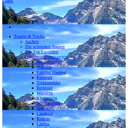
Login
Mitglied seit
Touren & Tracks
Suchen
Die schönsten Touren
Die Top Favoriten
Gesamtes Tourenarchiv
Mountainbike
Transalp
Fahrrad Touring
Rennrad
Trekkingbike
Bergtour
Wandern
Klettersteig
Schneeschuh
Skitouren
Langlauf
Rodeln
Laufen