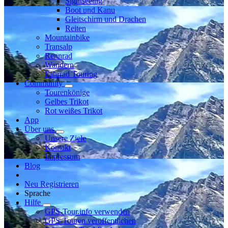
Sightseeing
Boot und Kanu
Gleitschirm und Drachen
Reiten
Mountainbike
Transalp
Rennrad
Wandern
Fahrrad Touring
Community
Tourenkönige
Gelbes Trikot
Rot weißes Trikot
App
Über uns
Unsere Ziele
Kontakt
Impressum
Blog
Neu Registrieren
Sprache
Hilfe
GPS-Tour.info verwenden
GPS-Touren veröffentlichen