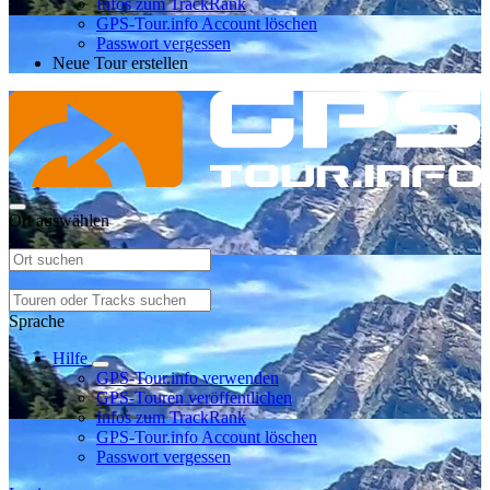
Infos zum TrackRank
GPS-Tour.info Account löschen
Passwort vergessen
Neue Tour erstellen
Ort auswählen
Sprache
Hilfe
GPS-Tour.info verwenden
GPS-Touren veröffentlichen
Infos zum TrackRank
GPS-Tour.info Account löschen
Passwort vergessen