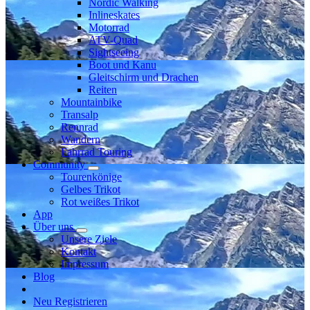
Nordic Walking
Inlineskates
Motorrad
ATV-Quad
Sightseeing
Boot und Kanu
Gleitschirm und Drachen
Reiten
Mountainbike
Transalp
Rennrad
Wandern
Fahrrad Touring
Community
Tourenkönige
Gelbes Trikot
Rot weißes Trikot
App
Über uns
Unsere Ziele
Kontakt
Impressum
Blog
Neu Registrieren