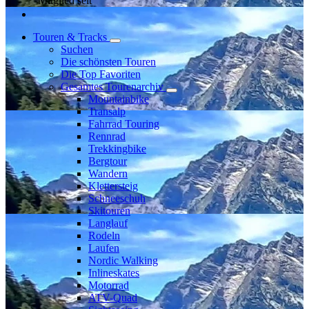
Mitglied seit
Touren & Tracks
Suchen
Die schönsten Touren
Die Top Favoriten
Gesamtes Tourenarchiv
Mountainbike
Transalp
Fahrrad Touring
Rennrad
Trekkingbike
Bergtour
Wandern
Klettersteig
Schneeschuh
Skitouren
Langlauf
Rodeln
Laufen
Nordic Walking
Inlineskates
Motorrad
ATV-Quad