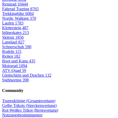
Rennrad
10444
Fahrrad Touring
8765
Trekkingbike
6084
Nordic Walking
370
Laufen
1783
Klettersteig
487
Inlineskates
213
Skitour
1856
Langlauf
827
Schneeschuh
590
Rodeln
115
Reiten
182
Boot und Kanu
435
Motorrad
1094
ATV-Quad
59
Gleitschirm und Drachen
132
Sightseeing
398
Community
Tourenkönige (Gesamtwertung)
Gelbe Trikots (Streckenwertung)
Rot-Weißes Trikot (Bergwertung)
Nutzungsbestimmungen