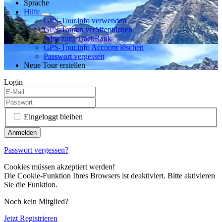
Sprache
Hilfe
GPS-Tour.info verwenden
GPS-Touren veröffentlichen
Infos zum TrackRank
GPS-Tour.info Account löschen
Passwort vergessen
Neue Tour erstellen
Login
Eingeloggt bleiben
Passwort vergessen?
Cookies müssen akzeptiert werden!
Die Cookie-Funktion Ihres Browsers ist deaktiviert. Bitte aktivieren
Sie die Funktion.
Noch kein Mitglied?
Jetzt Registrieren