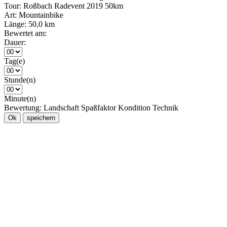
Tour:
Roßbach Radevent 2019 50km
Art:
Mountainbike
Länge:
50,0 km
Bewertet am:
Dauer:
Tag(e)
Stunde(n)
Minute(n)
Bewertung:
Landschaft
Spaßfaktor
Kondition
Technik
Ok
speichern