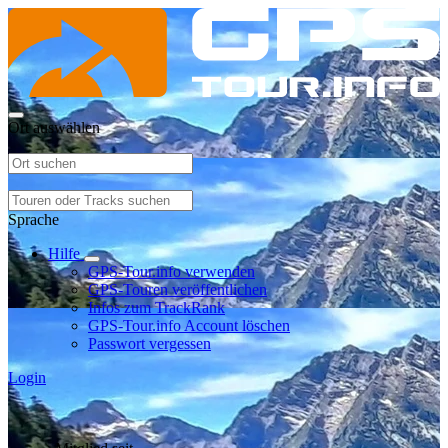
Ort auswählen
Sprache
Hilfe
GPS-Tour.info verwenden
GPS-Touren veröffentlichen
Infos zum TrackRank
GPS-Tour.info Account löschen
Passwort vergessen
Login