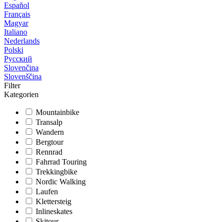
Español
Français
Magyar
Italiano
Nederlands
Polski
Русский
Slovenčina
Slovenščina
Filter
Kategorien
Mountainbike
Transalp
Wandern
Bergtour
Rennrad
Fahrrad Touring
Trekkingbike
Nordic Walking
Laufen
Klettersteig
Inlineskates
Skitour