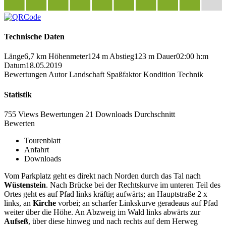
Technische Daten
Länge
6,7 km
Höhenmeter
124 m
Abstieg
123 m
Dauer
02:00 h:m
Datum
18.05.2019
Bewertungen
Autor
Landschaft
Spaßfaktor
Kondition
Technik
Statistik
755 Views
Bewertungen
21 Downloads
Durchschnitt
Bewerten
Tourenblatt
Anfahrt
Downloads
Vom Parkplatz geht es direkt nach Norden durch das Tal nach
Wüstenstein
. Nach Brücke bei der Rechtskurve im unteren Teil des
Ortes geht es auf Pfad links kräftig aufwärts; an Hauptstraße 2 x
links, an
Kirche
vorbei; an scharfer Linkskurve geradeaus auf Pfad
weiter über die Höhe. An Abzweig im Wald links abwärts zur
Aufseß
, über diese hinweg und nach rechts auf dem Herweg