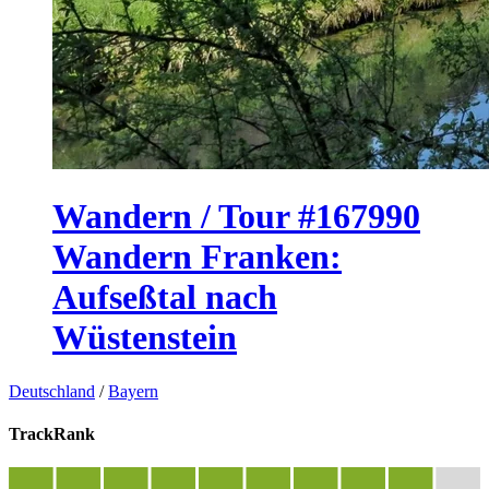
Wandern / Tour #167990
Wandern Franken:
Aufseßtal nach
Wüstenstein
Deutschland
/
Bayern
TrackRank