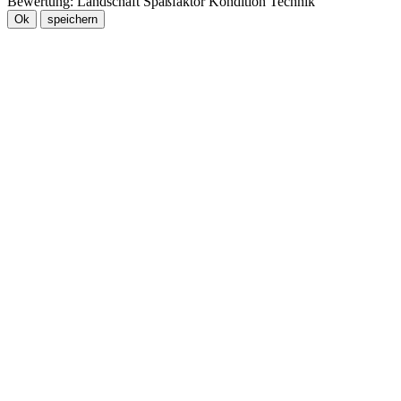
Bewertung:
Landschaft
Spaßfaktor
Kondition
Technik
Ok
speichern