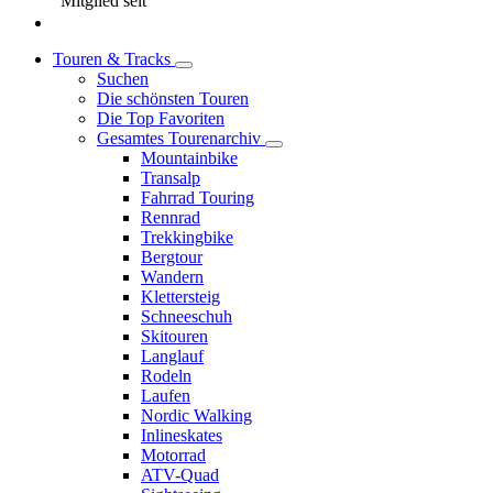
Mitglied seit
Touren & Tracks
Suchen
Die schönsten Touren
Die Top Favoriten
Gesamtes Tourenarchiv
Mountainbike
Transalp
Fahrrad Touring
Rennrad
Trekkingbike
Bergtour
Wandern
Klettersteig
Schneeschuh
Skitouren
Langlauf
Rodeln
Laufen
Nordic Walking
Inlineskates
Motorrad
ATV-Quad