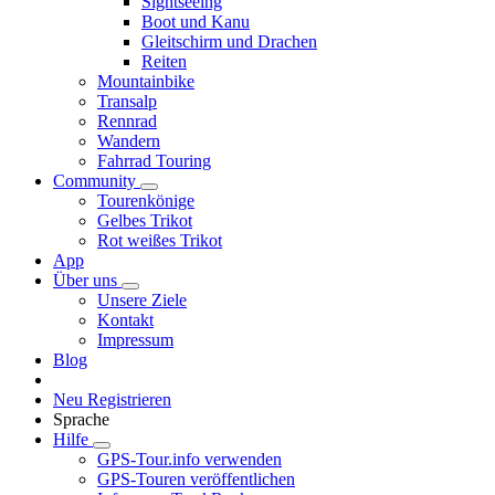
Sightseeing
Boot und Kanu
Gleitschirm und Drachen
Reiten
Mountainbike
Transalp
Rennrad
Wandern
Fahrrad Touring
Community
Tourenkönige
Gelbes Trikot
Rot weißes Trikot
App
Über uns
Unsere Ziele
Kontakt
Impressum
Blog
Neu Registrieren
Sprache
Hilfe
GPS-Tour.info verwenden
GPS-Touren veröffentlichen