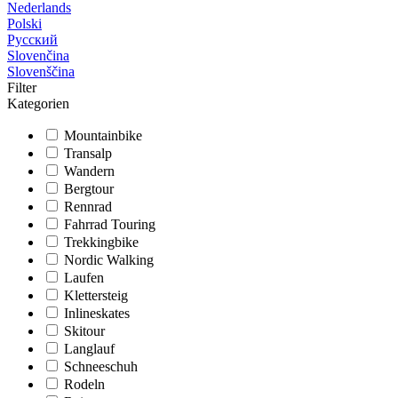
Nederlands
Polski
Русский
Slovenčina
Slovenščina
Filter
Kategorien
Mountainbike
Transalp
Wandern
Bergtour
Rennrad
Fahrrad Touring
Trekkingbike
Nordic Walking
Laufen
Klettersteig
Inlineskates
Skitour
Langlauf
Schneeschuh
Rodeln