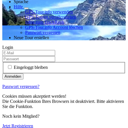
Sprache
Hilfe
GPS-Tour.info verwenden
GPS-Touren veröffentlichen
Infos zum TrackRank
GPS-Tour.info Account löschen
Passwort vergessen
Neue Tour erstellen
Login
Eingeloggt bleiben
Passwort vergessen?
Cookies müssen akzeptiert werden!
Die Cookie-Funktion Ihres Browsers ist deaktiviert. Bitte aktivieren
Sie die Funktion.
Noch kein Mitglied?
Jetzt Registrieren