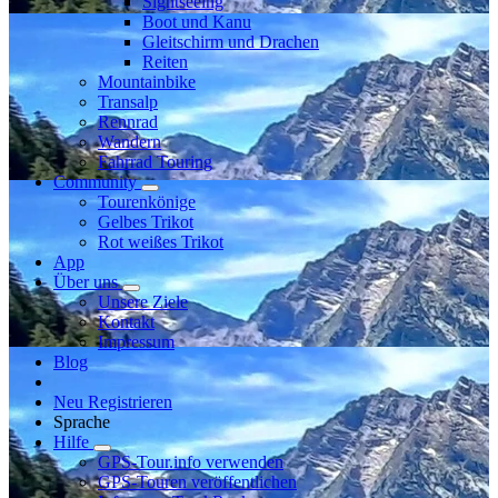
Sightseeing
Boot und Kanu
Gleitschirm und Drachen
Reiten
Mountainbike
Transalp
Rennrad
Wandern
Fahrrad Touring
Community
Tourenkönige
Gelbes Trikot
Rot weißes Trikot
App
Über uns
Unsere Ziele
Kontakt
Impressum
Blog
Neu Registrieren
Sprache
Hilfe
GPS-Tour.info verwenden
GPS-Touren veröffentlichen