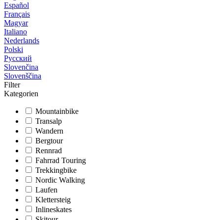
Español
Français
Magyar
Italiano
Nederlands
Polski
Русский
Slovenčina
Slovenščina
Filter
Kategorien
Mountainbike
Transalp
Wandern
Bergtour
Rennrad
Fahrrad Touring
Trekkingbike
Nordic Walking
Laufen
Klettersteig
Inlineskates
Skitour