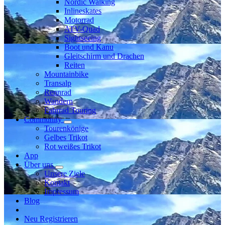
Nordic Walking
Inlineskates
Motorrad
ATV-Quad
Sightseeing
Boot und Kanu
Gleitschirm und Drachen
Reiten
Mountainbike
Transalp
Rennrad
Wandern
Fahrrad Touring
Community
Tourenkönige
Gelbes Trikot
Rot weißes Trikot
App
Über uns
Unsere Ziele
Kontakt
Impressum
Blog
Neu Registrieren