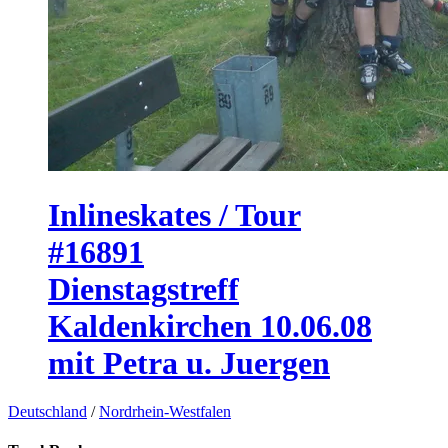
Inlineskates / Tour
#16891
Dienstagstreff
Kaldenkirchen 10.06.08
mit Petra u. Juergen
Deutschland
/
Nordrhein-Westfalen