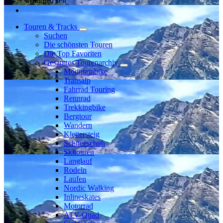
Mitglied seit
Touren & Tracks
Suchen
Die schönsten Touren
Die Top Favoriten
Gesamtes Tourenarchiv
Mountainbike
Transalp
Fahrrad Touring
Rennrad
Trekkingbike
Bergtour
Wandern
Klettersteig
Schneeschuh
Skitouren
Langlauf
Rodeln
Laufen
Nordic Walking
Inlineskates
Motorrad
ATV-Quad