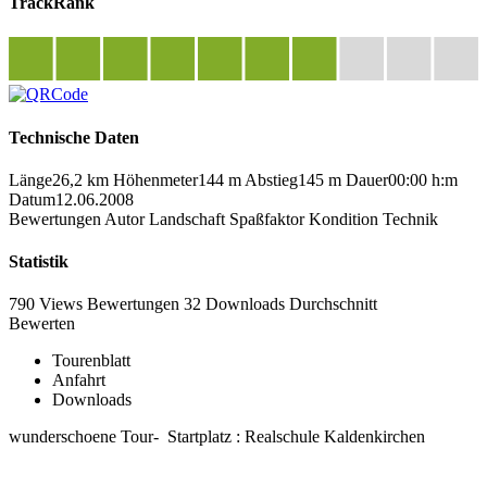
TrackRank
Technische Daten
Länge
26,2 km
Höhenmeter
144 m
Abstieg
145 m
Dauer
00:00 h:m
Datum
12.06.2008
Bewertungen
Autor
Landschaft
Spaßfaktor
Kondition
Technik
Statistik
790 Views
Bewertungen
32 Downloads
Durchschnitt
Bewerten
Tourenblatt
Anfahrt
Downloads
wunderschoene Tour- Startplatz : Realschule Kaldenkirchen