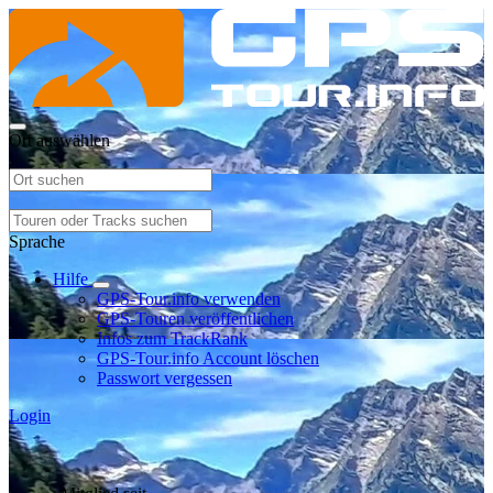
Ort auswählen
Sprache
Hilfe
GPS-Tour.info verwenden
GPS-Touren veröffentlichen
Infos zum TrackRank
GPS-Tour.info Account löschen
Passwort vergessen
Login