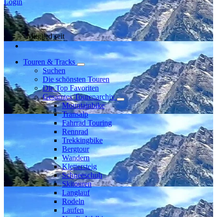
Login
Mitglied seit
Touren & Tracks
Suchen
Die schönsten Touren
Die Top Favoriten
Gesamtes Tourenarchiv
Mountainbike
Transalp
Fahrrad Touring
Rennrad
Trekkingbike
Bergtour
Wandern
Klettersteig
Schneeschuh
Skitouren
Langlauf
Rodeln
Laufen