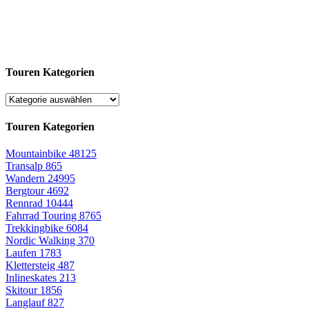
Touren Kategorien
Touren Kategorien
Mountainbike
48125
Transalp
865
Wandern
24995
Bergtour
4692
Rennrad
10444
Fahrrad Touring
8765
Trekkingbike
6084
Nordic Walking
370
Laufen
1783
Klettersteig
487
Inlineskates
213
Skitour
1856
Langlauf
827