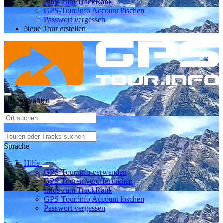
Infos zum TrackRank
GPS-Tour.info Account löschen
Passwort vergessen
Neue Tour erstellen
Ort auswählen
Sprache
Hilfe
GPS-Tour.info verwenden
GPS-Touren veröffentlichen
Infos zum TrackRank
GPS-Tour.info Account löschen
Passwort vergessen