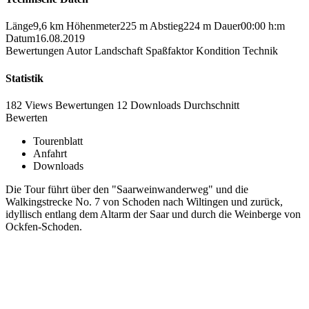
Länge
9,6 km
Höhenmeter
225 m
Abstieg
224 m
Dauer
00:00 h:m
Datum
16.08.2019
Bewertungen
Autor
Landschaft
Spaßfaktor
Kondition
Technik
Statistik
182 Views
Bewertungen
12 Downloads
Durchschnitt
Bewerten
Tourenblatt
Anfahrt
Downloads
Die Tour führt über den "Saarweinwanderweg" und die
Walkingstrecke No. 7 von Schoden nach Wiltingen und zurück,
idyllisch entlang dem Altarm der Saar und durch die Weinberge von
Ockfen-Schoden.