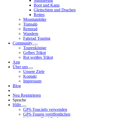
Sightseeing
Boot und Kanu
Gleitschirm und Drachen
Reiten
Mountainbike
Transalp
Rennrad
Wandern
Fahrrad Touring
Community
Tourenkönige
Gelbes Trikot
Rot weißes Trikot
App
Über uns
Unsere Ziele
Kontakt
Impressum
Blog
Neu Registrieren
Sprache
Hilfe
GPS-Tour.info verwenden
GPS-Touren veröffentlichen