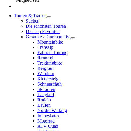
Mitglied seit
Touren & Tracks
Suchen
Die schönsten Touren
Die Top Favoriten
Gesamtes Tourenarchiv
Mountainbike
Transalp
Fahrrad Touring
Rennrad
Trekkingbike
Bergtour
Wandern
Klettersteig
Schneeschuh
Skitouren
Langlauf
Rodeln
Laufen
Nordic Walking
Inlineskates
Motorrad
ATV-Quad