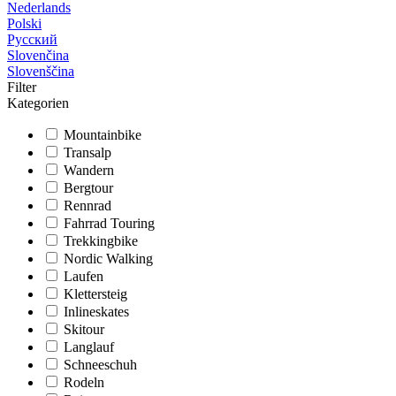
Nederlands
Polski
Русский
Slovenčina
Slovenščina
Filter
Kategorien
Mountainbike
Transalp
Wandern
Bergtour
Rennrad
Fahrrad Touring
Trekkingbike
Nordic Walking
Laufen
Klettersteig
Inlineskates
Skitour
Langlauf
Schneeschuh
Rodeln