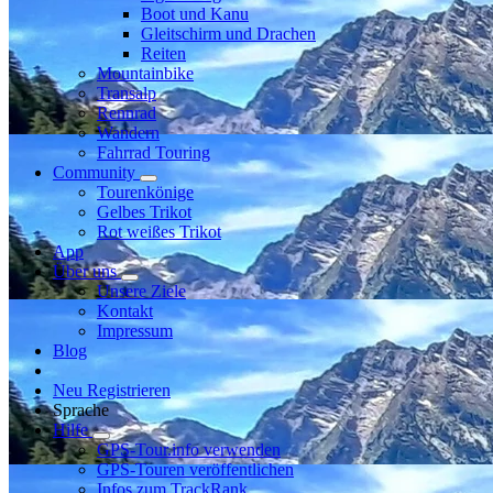
Boot und Kanu
Gleitschirm und Drachen
Reiten
Mountainbike
Transalp
Rennrad
Wandern
Fahrrad Touring
Community
Tourenkönige
Gelbes Trikot
Rot weißes Trikot
App
Über uns
Unsere Ziele
Kontakt
Impressum
Blog
Neu Registrieren
Sprache
Hilfe
GPS-Tour.info verwenden
GPS-Touren veröffentlichen
Infos zum TrackRank