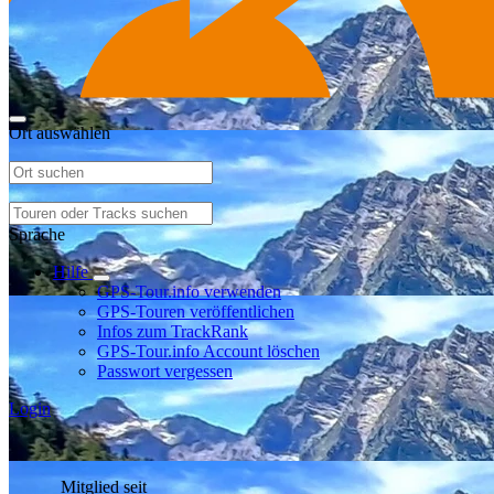
Ort auswählen
Sprache
Hilfe
GPS-Tour.info verwenden
GPS-Touren veröffentlichen
Infos zum TrackRank
GPS-Tour.info Account löschen
Passwort vergessen
Login
Mitglied seit