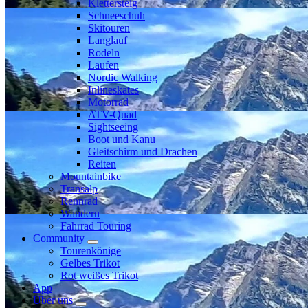
Klettersteig
Schneeschuh
Skitouren
Langlauf
Rodeln
Laufen
Nordic Walking
Inlineskates
Motorrad
ATV-Quad
Sightseeing
Boot und Kanu
Gleitschirm und Drachen
Reiten
Mountainbike
Transalp
Rennrad
Wandern
Fahrrad Touring
Community
Tourenkönige
Gelbes Trikot
Rot weißes Trikot
App
Über uns