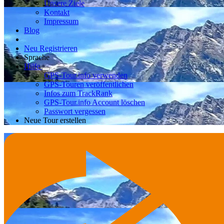
Unsere Ziele
Kontakt
Impressum
Blog
Neu Registrieren
Sprache
Hilfe
GPS-Tour.info verwenden
GPS-Touren veröffentlichen
Infos zum TrackRank
GPS-Tour.info Account löschen
Passwort vergessen
Neue Tour erstellen