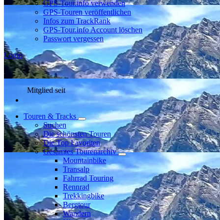
GPS-Tour.info verwenden
GPS-Touren veröffentlichen
Infos zum TrackRank
GPS-Tour.info Account löschen
Passwort vergessen
Login
Mitglied seit
Touren & Tracks
Suchen
Die schönsten Touren
Die Top Favoriten
Gesamtes Tourenarchiv
Mountainbike
Transalp
Fahrrad Touring
Rennrad
Trekkingbike
Bergtour
Wandern