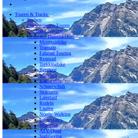
Touren & Tracks
Suchen
Die schönsten Touren
Die Top Favoriten
Gesamtes Tourenarchiv
Mountainbike
Transalp
Fahrrad Touring
Rennrad
Trekkingbike
Bergtour
Wandern
Klettersteig
Schneeschuh
Skitouren
Langlauf
Rodeln
Laufen
Nordic Walking
Inlineskates
Motorrad
ATV-Quad
Sightseeing