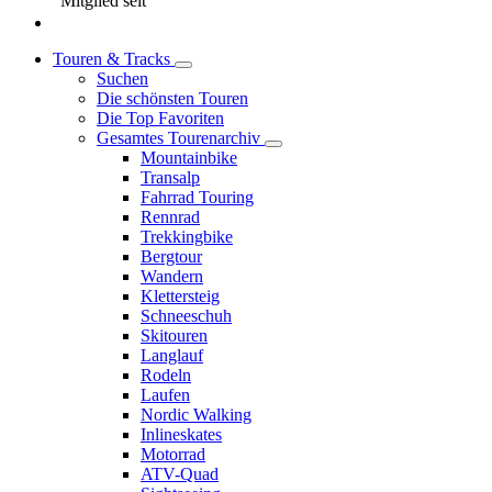
Mitglied seit
Touren & Tracks
Suchen
Die schönsten Touren
Die Top Favoriten
Gesamtes Tourenarchiv
Mountainbike
Transalp
Fahrrad Touring
Rennrad
Trekkingbike
Bergtour
Wandern
Klettersteig
Schneeschuh
Skitouren
Langlauf
Rodeln
Laufen
Nordic Walking
Inlineskates
Motorrad
ATV-Quad