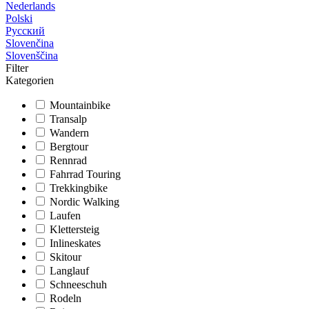
Nederlands
Polski
Русский
Slovenčina
Slovenščina
Filter
Kategorien
Mountainbike
Transalp
Wandern
Bergtour
Rennrad
Fahrrad Touring
Trekkingbike
Nordic Walking
Laufen
Klettersteig
Inlineskates
Skitour
Langlauf
Schneeschuh
Rodeln