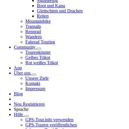
Sightseeing
Boot und Kanu
Gleitschirm und Drachen
Reiten
Mountainbike
Transalp
Rennrad
Wandern
Fahrrad Touring
Community
Tourenkönige
Gelbes Trikot
Rot weißes Trikot
App
Über uns
Unsere Ziele
Kontakt
Impressum
Blog
Neu Registrieren
Sprache
Hilfe
GPS-Tour.info verwenden
GPS-Touren veröffentlichen