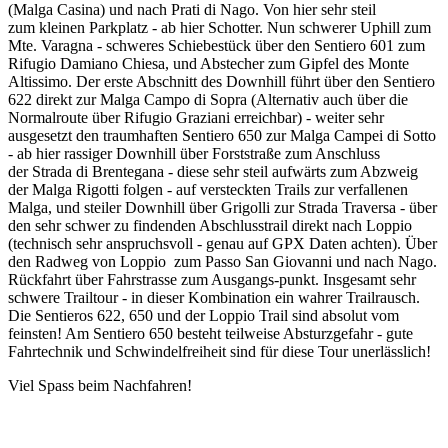
(Malga Casina) und nach Prati di Nago. Von hier sehr steil
zum kleinen Parkplatz - ab hier Schotter. Nun schwerer Uphill zum
Mte. Varagna - schweres Schiebestück über den Sentiero 601 zum
Rifugio Damiano Chiesa, und Abstecher zum Gipfel des Monte
Altissimo. Der erste Abschnitt des Downhill führt über den Sentiero
622 direkt zur Malga Campo di Sopra (Alternativ auch über die
Normalroute über Rifugio Graziani erreichbar) - weiter sehr
ausgesetzt den traumhaften Sentiero 650 zur Malga Campei di Sotto
- ab hier rassiger Downhill über Forststraße zum Anschluss
der Strada di Brentegana - diese sehr steil aufwärts zum Abzweig
der Malga Rigotti folgen - auf versteckten Trails zur verfallenen
Malga, und steiler Downhill über Grigolli zur Strada Traversa - über
den sehr schwer zu findenden Abschlusstrail direkt nach Loppio
(technisch sehr anspruchsvoll - genau auf GPX Daten achten). Über
den Radweg von Loppio zum Passo San Giovanni und nach Nago.
Rückfahrt über Fahrstrasse zum Ausgangs-punkt. Insgesamt sehr
schwere Trailtour - in dieser Kombination ein wahrer Trailrausch.
Die Sentieros 622, 650 und der Loppio Trail sind absolut vom
feinsten! Am Sentiero 650 besteht teilweise Absturzgefahr - gute
Fahrtechnik und Schwindelfreiheit sind für diese Tour unerlässlich!
Viel Spass beim Nachfahren!