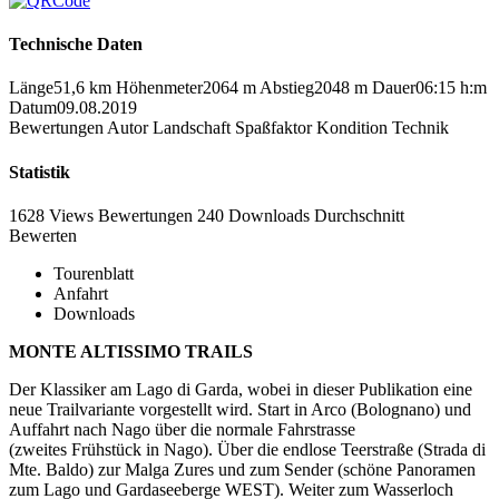
Technische Daten
Länge
51,6 km
Höhenmeter
2064 m
Abstieg
2048 m
Dauer
06:15 h:m
Datum
09.08.2019
Bewertungen
Autor
Landschaft
Spaßfaktor
Kondition
Technik
Statistik
1628 Views
Bewertungen
240 Downloads
Durchschnitt
Bewerten
Tourenblatt
Anfahrt
Downloads
MONTE ALTISSIMO TRAILS
Der Klassiker am Lago di Garda, wobei in dieser Publikation eine
neue Trailvariante vorgestellt wird. Start in Arco (Bolognano) und
Auffahrt nach Nago über die normale Fahrstrasse
(zweites Frühstück in Nago). Über die endlose Teerstraße (Strada di
Mte. Baldo) zur Malga Zures und zum Sender (schöne Panoramen
zum Lago und Gardaseeberge WEST). Weiter zum Wasserloch