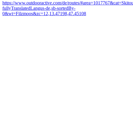
https://www.outdooractive.com/de/routes/#area=1017767&cat=Skitour
fullyTranslatedLangus-de,sb-sortedBy-
0&wt=Filzmoos&zc=12,13.47198,47.45108