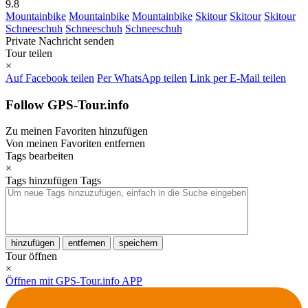
9.8
Mountainbike
Mountainbike
Mountainbike
Skitour
Skitour
Skitour
Schneeschuh
Schneeschuh
Schneeschuh
Private Nachricht senden
Tour teilen
×
Auf Facebook teilen
Per WhatsApp teilen
Link per E-Mail teilen
Follow GPS-Tour.info
Zu meinen Favoriten hinzufügen
Von meinen Favoriten entfernen
Tags bearbeiten
×
Tags hinzufügen
Tags
hinzufügen
entfernen
speichern
Tour öffnen
×
Öffnen mit GPS-Tour.info APP