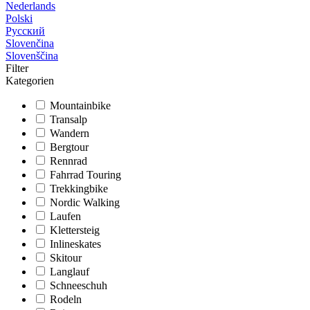
Nederlands
Polski
Русский
Slovenčina
Slovenščina
Filter
Kategorien
Mountainbike
Transalp
Wandern
Bergtour
Rennrad
Fahrrad Touring
Trekkingbike
Nordic Walking
Laufen
Klettersteig
Inlineskates
Skitour
Langlauf
Schneeschuh
Rodeln