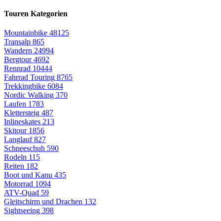
Touren Kategorien
Mountainbike
48125
Transalp
865
Wandern
24994
Bergtour
4692
Rennrad
10444
Fahrrad Touring
8765
Trekkingbike
6084
Nordic Walking
370
Laufen
1783
Klettersteig
487
Inlineskates
213
Skitour
1856
Langlauf
827
Schneeschuh
590
Rodeln
115
Reiten
182
Boot und Kanu
435
Motorrad
1094
ATV-Quad
59
Gleitschirm und Drachen
132
Sightseeing
398