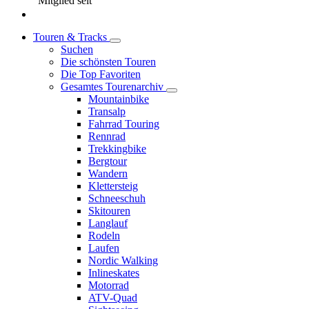
Mitglied seit
Touren & Tracks
Suchen
Die schönsten Touren
Die Top Favoriten
Gesamtes Tourenarchiv
Mountainbike
Transalp
Fahrrad Touring
Rennrad
Trekkingbike
Bergtour
Wandern
Klettersteig
Schneeschuh
Skitouren
Langlauf
Rodeln
Laufen
Nordic Walking
Inlineskates
Motorrad
ATV-Quad