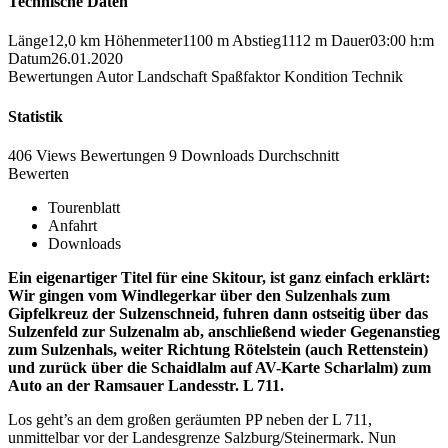
Technische Daten
Länge
12,0 km
Höhenmeter
1100 m
Abstieg
1112 m
Dauer
03:00 h:m
Datum
26.01.2020
Bewertungen
Autor
Landschaft
Spaßfaktor
Kondition
Technik
Statistik
406 Views
Bewertungen
9 Downloads
Durchschnitt
Bewerten
Tourenblatt
Anfahrt
Downloads
Ein eigenartiger Titel für eine Skitour, ist ganz einfach erklärt:
Wir gingen vom Windlegerkar über den Sulzenhals zum
Gipfelkreuz der Sulzenschneid, fuhren dann ostseitig über das
Sulzenfeld zur Sulzenalm ab, anschließend wieder Gegenanstieg
zum Sulzenhals, weiter Richtung Rötelstein (auch Rettenstein)
und zurück über die Schaidlalm auf AV-Karte Scharlalm) zum
Auto an der Ramsauer Landesstr. L 711.
Los geht’s an dem großen geräumten PP neben der L 711,
unmittelbar vor der Landesgrenze Salzburg/Steinermark. Nun