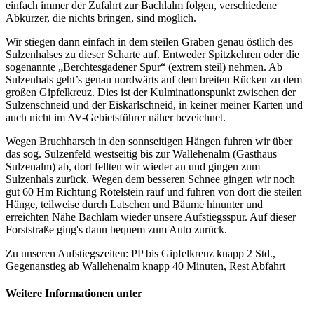
einfach immer der Zufahrt zur Bachlalm folgen, verschiedene
Abkürzer, die nichts bringen, sind möglich.
Wir stiegen dann einfach in dem steilen Graben genau östlich des
Sulzenhalses zu dieser Scharte auf. Entweder Spitzkehren oder die
sogenannte „Berchtesgadener Spur“ (extrem steil) nehmen. Ab
Sulzenhals geht’s genau nordwärts auf dem breiten Rücken zu dem
großen Gipfelkreuz. Dies ist der Kulminationspunkt zwischen der
Sulzenschneid und der Eiskarlschneid, in keiner meiner Karten und
auch nicht im AV-Gebietsführer näher bezeichnet.
Wegen Bruchharsch in den sonnseitigen Hängen fuhren wir über
das sog. Sulzenfeld westseitig bis zur Wallehenalm (Gasthaus
Sulzenalm) ab, dort fellten wir wieder an und gingen zum
Sulzenhals zurück. Wegen dem besseren Schnee gingen wir noch
gut 60 Hm Richtung Rötelstein rauf und fuhren von dort die steilen
Hänge, teilweise durch Latschen und Bäume hinunter und
erreichten Nähe Bachlam wieder unsere Aufstiegsspur. Auf dieser
Forststraße ging's dann bequem zum Auto zurück.
Zu unseren Aufstiegszeiten: PP bis Gipfelkreuz knapp 2 Std.,
Gegenanstieg ab Wallehenalm knapp 40 Minuten, Rest Abfahrt
Weitere Informationen unter