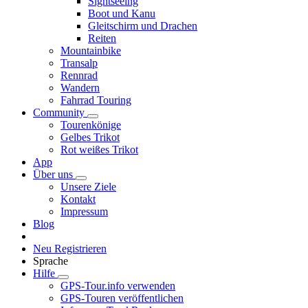
Sightseeing
Boot und Kanu
Gleitschirm und Drachen
Reiten
Mountainbike
Transalp
Rennrad
Wandern
Fahrrad Touring
Community
Tourenkönige
Gelbes Trikot
Rot weißes Trikot
App
Über uns
Unsere Ziele
Kontakt
Impressum
Blog
Neu Registrieren
Sprache
Hilfe
GPS-Tour.info verwenden
GPS-Touren veröffentlichen