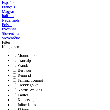
Español
Français
Magyar
Italiano
Nederlands
Polski
Русский
Slovenčina
Slovenščina
Filter
Kategorien
Mountainbike
Transalp
Wandern
Bergtour
Rennrad
Fahrrad Touring
Trekkingbike
Nordic Walking
Laufen
Klettersteig
Inlineskates
Skitour