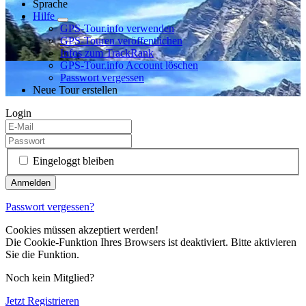
Sprache
Hilfe
GPS-Tour.info verwenden
GPS-Touren veröffentlichen
Infos zum TrackRank
GPS-Tour.info Account löschen
Passwort vergessen
Neue Tour erstellen
Login
Eingeloggt bleiben
Passwort vergessen?
Cookies müssen akzeptiert werden!
Die Cookie-Funktion Ihres Browsers ist deaktiviert. Bitte aktivieren
Sie die Funktion.
Noch kein Mitglied?
Jetzt Registrieren