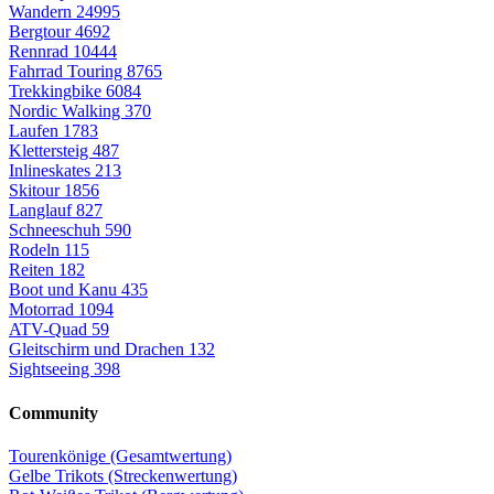
Wandern
24995
Bergtour
4692
Rennrad
10444
Fahrrad Touring
8765
Trekkingbike
6084
Nordic Walking
370
Laufen
1783
Klettersteig
487
Inlineskates
213
Skitour
1856
Langlauf
827
Schneeschuh
590
Rodeln
115
Reiten
182
Boot und Kanu
435
Motorrad
1094
ATV-Quad
59
Gleitschirm und Drachen
132
Sightseeing
398
Community
Tourenkönige (Gesamtwertung)
Gelbe Trikots (Streckenwertung)