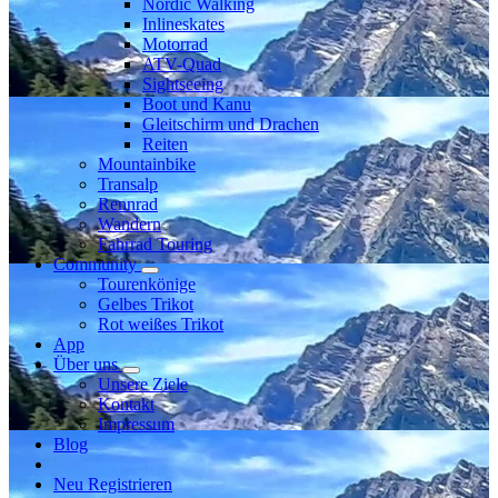
Nordic Walking
Inlineskates
Motorrad
ATV-Quad
Sightseeing
Boot und Kanu
Gleitschirm und Drachen
Reiten
Mountainbike
Transalp
Rennrad
Wandern
Fahrrad Touring
Community
Tourenkönige
Gelbes Trikot
Rot weißes Trikot
App
Über uns
Unsere Ziele
Kontakt
Impressum
Blog
Neu Registrieren