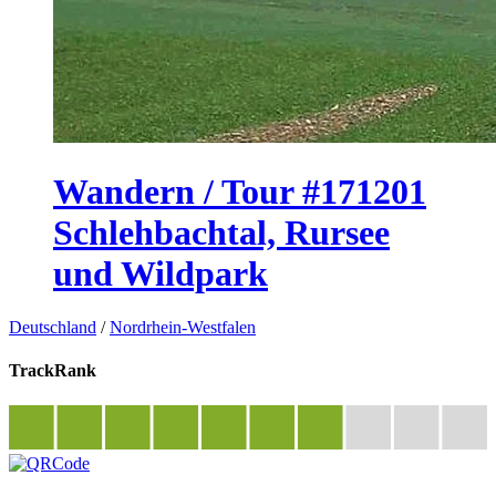
Wandern / Tour #171201
Schlehbachtal, Rursee
und Wildpark
Deutschland
/
Nordrhein-Westfalen
TrackRank