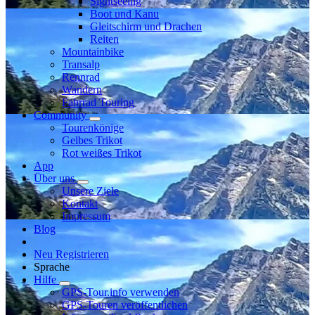
Sightseeing
Boot und Kanu
Gleitschirm und Drachen
Reiten
Mountainbike
Transalp
Rennrad
Wandern
Fahrrad Touring
Community
Tourenkönige
Gelbes Trikot
Rot weißes Trikot
App
Über uns
Unsere Ziele
Kontakt
Impressum
Blog
Neu Registrieren
Sprache
Hilfe
GPS-Tour.info verwenden
GPS-Touren veröffentlichen