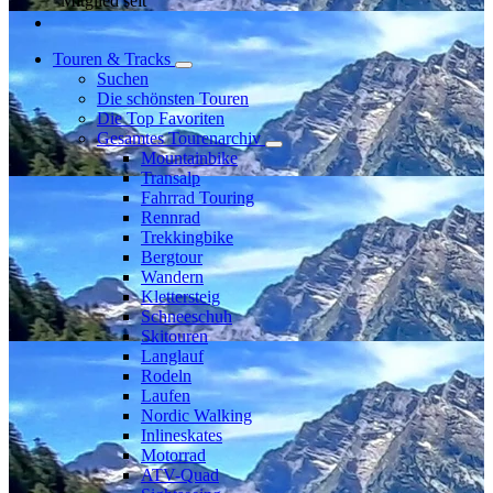
Mitglied seit
Touren & Tracks
Suchen
Die schönsten Touren
Die Top Favoriten
Gesamtes Tourenarchiv
Mountainbike
Transalp
Fahrrad Touring
Rennrad
Trekkingbike
Bergtour
Wandern
Klettersteig
Schneeschuh
Skitouren
Langlauf
Rodeln
Laufen
Nordic Walking
Inlineskates
Motorrad
ATV-Quad