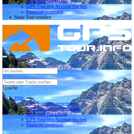
Infos zum TrackRank
GPS-Tour.info Account löschen
Passwort vergessen
Neue Tour erstellen
Ort auswählen
Sprache
Hilfe
GPS-Tour.info verwenden
GPS-Touren veröffentlichen
Infos zum TrackRank
GPS-Tour.info Account löschen
Passwort vergessen