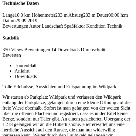
Technische Daten
Länge
10,0 km
Höhenmeter
233 m
Abstieg
233 m
Dauer
00:00 h:m
Datum
29.09.2019
Bewertungen
Autor
Landschaft
Spaßfaktor
Kondition
Technik
Statistik
350 Views
Bewertungen
14 Downloads
Durchschnitt
Bewerten
Tourenblatt
Anfahrt
Downloads
Tolle Erlebnisse, Aussichten und Entspannung im Wildpark
Wir starten ab Parkplatz Wildpark und verlassen den Wildpark
entlang der Parkplätze, gelangen durch eine kleine Öffnung auf die
freie Wiese oberhalb. Sofort ist man gefangen von der weiten Sicht
über die offenen Flächen und registriert, dass es in der Eifel keine
Berge, sondern nur Täler gibt. An einem gesicherten Übergang der
L218 gelangen wir an die Hubertushöhe. Hier erwartet uns eine
herrliche Aussicht auf den Rursee, die man nur widerwillig
verlassen kann. Weiter durch den Laubwald gelangen wir