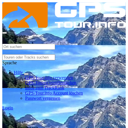
Ort auswählen
Sprache
Hilfe
GPS-Tour.info verwenden
GPS-Touren veröffentlichen
Infos zum TrackRank
GPS-Tour.info Account löschen
Passwort vergessen
Login