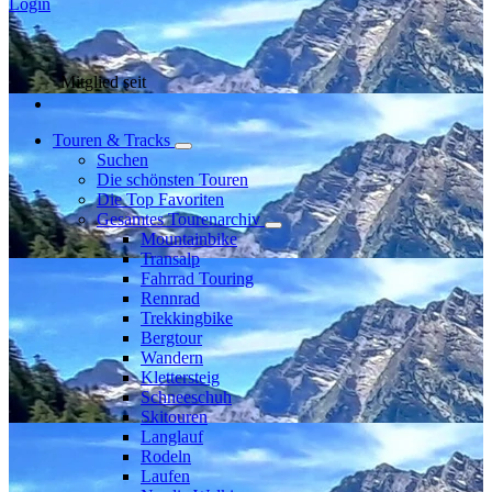
Login
Mitglied seit
Touren & Tracks
Suchen
Die schönsten Touren
Die Top Favoriten
Gesamtes Tourenarchiv
Mountainbike
Transalp
Fahrrad Touring
Rennrad
Trekkingbike
Bergtour
Wandern
Klettersteig
Schneeschuh
Skitouren
Langlauf
Rodeln
Laufen