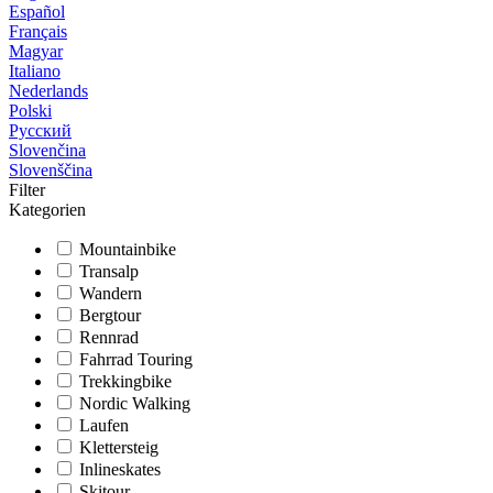
Español
Français
Magyar
Italiano
Nederlands
Polski
Русский
Slovenčina
Slovenščina
Filter
Kategorien
Mountainbike
Transalp
Wandern
Bergtour
Rennrad
Fahrrad Touring
Trekkingbike
Nordic Walking
Laufen
Klettersteig
Inlineskates
Skitour