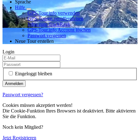
Sprache
Hilfe
GPS-Tour.info verwenden
GPS-Touren veröffentlichen
Infos zum TrackRank
GPS-Tour.info Account löschen
Passwort vergessen
Neue Tour erstellen
Login
Eingeloggt bleiben
Passwort vergessen?
Cookies müssen akzeptiert werden!
Die Cookie-Funktion Ihres Browsers ist deaktiviert. Bitte aktivieren
Sie die Funktion.
Noch kein Mitglied?
Jetzt Registrieren