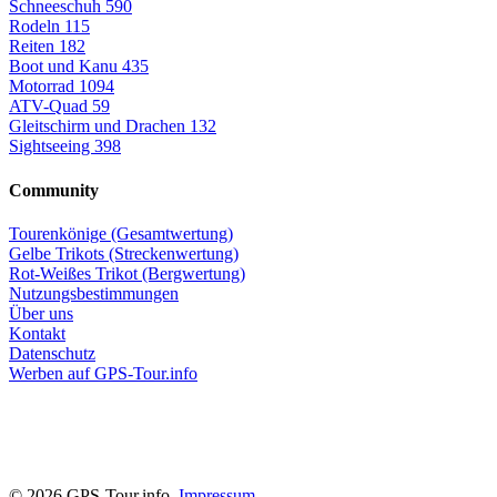
Schneeschuh
590
Rodeln
115
Reiten
182
Boot und Kanu
435
Motorrad
1094
ATV-Quad
59
Gleitschirm und Drachen
132
Sightseeing
398
Community
Tourenkönige (Gesamtwertung)
Gelbe Trikots (Streckenwertung)
Rot-Weißes Trikot (Bergwertung)
Nutzungsbestimmungen
Über uns
Kontakt
Datenschutz
Werben auf GPS-Tour.info
© 2026 GPS-Tour.info,
Impressum