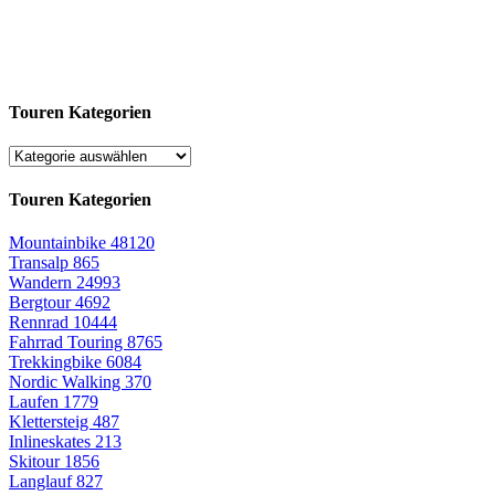
Touren Kategorien
Touren Kategorien
Mountainbike
48120
Transalp
865
Wandern
24993
Bergtour
4692
Rennrad
10444
Fahrrad Touring
8765
Trekkingbike
6084
Nordic Walking
370
Laufen
1779
Klettersteig
487
Inlineskates
213
Skitour
1856
Langlauf
827