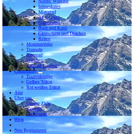
Nordic Walking
Inlineskates
Motorrad
ATV-Quad
Sightseeing
Boot und Kanu
Gleitschirm und Drachen
Reiten
Mountainbike
Transalp
Rennrad
Wandern
Fahrrad Touring
Community
Tourenkönige
Gelbes Trikot
Rot weißes Trikot
App
Über uns
Unsere Ziele
Kontakt
Impressum
Blog
Neu Registrieren