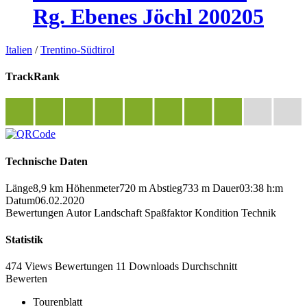
Rg. Ebenes Jöchl 200205
Italien
/
Trentino-Südtirol
TrackRank
Technische Daten
Länge
8,9 km
Höhenmeter
720 m
Abstieg
733 m
Dauer
03:38 h:m
Datum
06.02.2020
Bewertungen
Autor
Landschaft
Spaßfaktor
Kondition
Technik
Statistik
474 Views
Bewertungen
11 Downloads
Durchschnitt
Bewerten
Tourenblatt