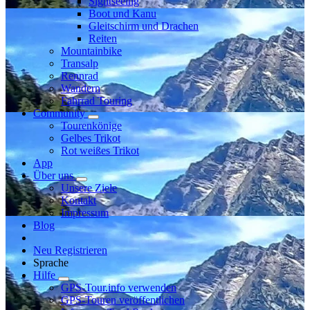
Sightseeing
Boot und Kanu
Gleitschirm und Drachen
Reiten
Mountainbike
Transalp
Rennrad
Wandern
Fahrrad Touring
Community
Tourenkönige
Gelbes Trikot
Rot weißes Trikot
App
Über uns
Unsere Ziele
Kontakt
Impressum
Blog
Neu Registrieren
Sprache
Hilfe
GPS-Tour.info verwenden
GPS-Touren veröffentlichen