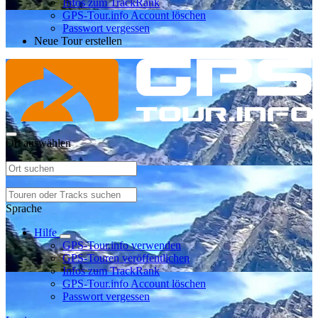
Infos zum TrackRank
GPS-Tour.info Account löschen
Passwort vergessen
Neue Tour erstellen
Ort auswählen
Sprache
Hilfe
GPS-Tour.info verwenden
GPS-Touren veröffentlichen
Infos zum TrackRank
GPS-Tour.info Account löschen
Passwort vergessen