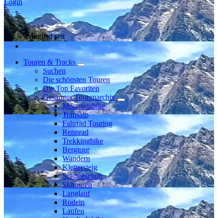
Login
Mitglied seit
Touren & Tracks
Suchen
Die schönsten Touren
Die Top Favoriten
Gesamtes Tourenarchiv
Mountainbike
Transalp
Fahrrad Touring
Rennrad
Trekkingbike
Bergtour
Wandern
Klettersteig
Schneeschuh
Skitouren
Langlauf
Rodeln
Laufen