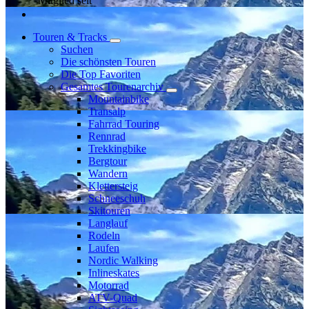
Mitglied seit
Touren & Tracks
Suchen
Die schönsten Touren
Die Top Favoriten
Gesamtes Tourenarchiv
Mountainbike
Transalp
Fahrrad Touring
Rennrad
Trekkingbike
Bergtour
Wandern
Klettersteig
Schneeschuh
Skitouren
Langlauf
Rodeln
Laufen
Nordic Walking
Inlineskates
Motorrad
ATV-Quad