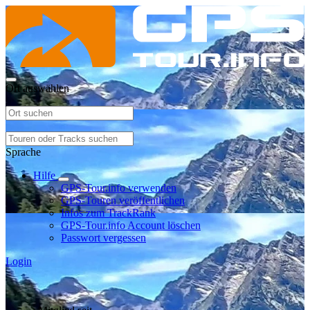
Ort auswählen
Sprache
Hilfe
GPS-Tour.info verwenden
GPS-Touren veröffentlichen
Infos zum TrackRank
GPS-Tour.info Account löschen
Passwort vergessen
Login