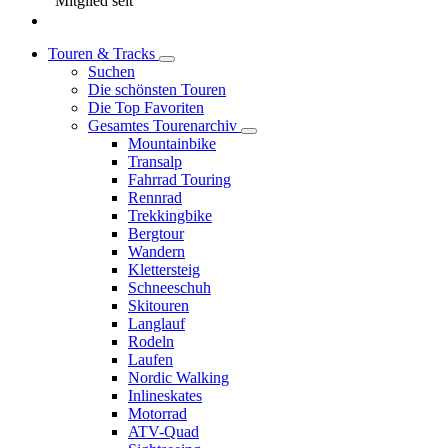
Mitglied seit
Touren & Tracks
Suchen
Die schönsten Touren
Die Top Favoriten
Gesamtes Tourenarchiv
Mountainbike
Transalp
Fahrrad Touring
Rennrad
Trekkingbike
Bergtour
Wandern
Klettersteig
Schneeschuh
Skitouren
Langlauf
Rodeln
Laufen
Nordic Walking
Inlineskates
Motorrad
ATV-Quad