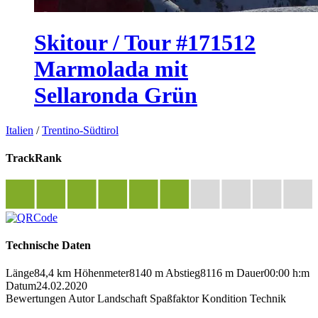
Skitour / Tour #171512
Marmolada mit
Sellaronda Grün
Italien
/
Trentino-Südtirol
TrackRank
Technische Daten
Länge
84,4 km
Höhenmeter
8140 m
Abstieg
8116 m
Dauer
00:00 h:m
Datum
24.02.2020
Bewertungen
Autor
Landschaft
Spaßfaktor
Kondition
Technik