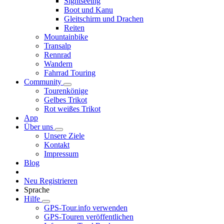
Sightseeing
Boot und Kanu
Gleitschirm und Drachen
Reiten
Mountainbike
Transalp
Rennrad
Wandern
Fahrrad Touring
Community
Tourenkönige
Gelbes Trikot
Rot weißes Trikot
App
Über uns
Unsere Ziele
Kontakt
Impressum
Blog
Neu Registrieren
Sprache
Hilfe
GPS-Tour.info verwenden
GPS-Touren veröffentlichen