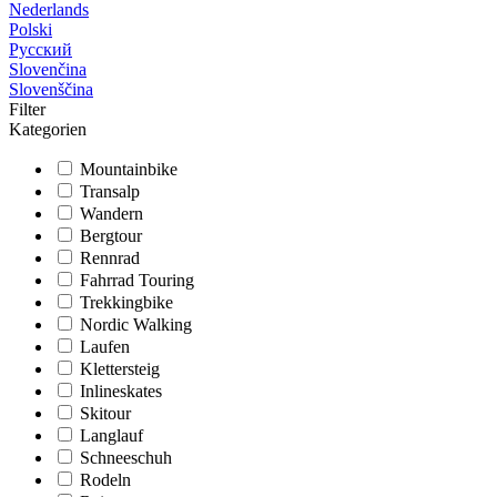
Nederlands
Polski
Русский
Slovenčina
Slovenščina
Filter
Kategorien
Mountainbike
Transalp
Wandern
Bergtour
Rennrad
Fahrrad Touring
Trekkingbike
Nordic Walking
Laufen
Klettersteig
Inlineskates
Skitour
Langlauf
Schneeschuh
Rodeln