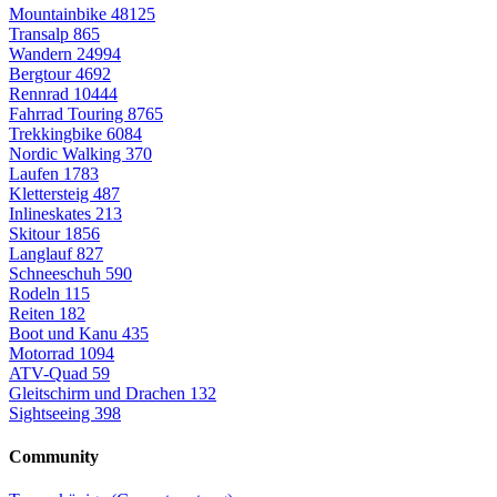
Mountainbike
48125
Transalp
865
Wandern
24994
Bergtour
4692
Rennrad
10444
Fahrrad Touring
8765
Trekkingbike
6084
Nordic Walking
370
Laufen
1783
Klettersteig
487
Inlineskates
213
Skitour
1856
Langlauf
827
Schneeschuh
590
Rodeln
115
Reiten
182
Boot und Kanu
435
Motorrad
1094
ATV-Quad
59
Gleitschirm und Drachen
132
Sightseeing
398
Community