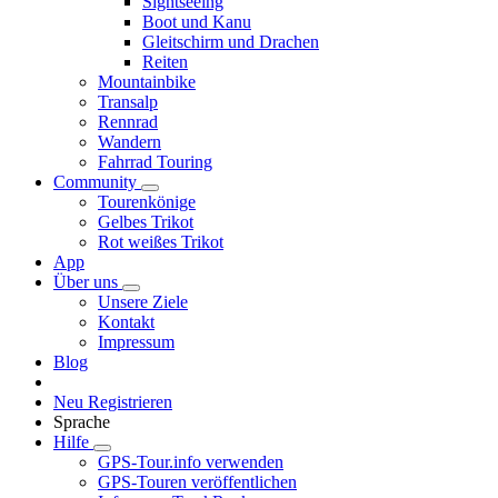
Sightseeing
Boot und Kanu
Gleitschirm und Drachen
Reiten
Mountainbike
Transalp
Rennrad
Wandern
Fahrrad Touring
Community
Tourenkönige
Gelbes Trikot
Rot weißes Trikot
App
Über uns
Unsere Ziele
Kontakt
Impressum
Blog
Neu Registrieren
Sprache
Hilfe
GPS-Tour.info verwenden
GPS-Touren veröffentlichen