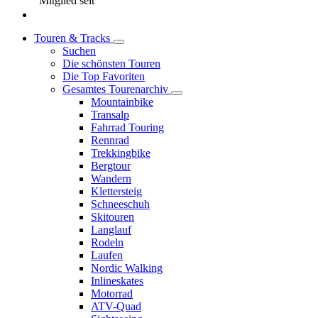
Mitglied seit
Touren & Tracks
Suchen
Die schönsten Touren
Die Top Favoriten
Gesamtes Tourenarchiv
Mountainbike
Transalp
Fahrrad Touring
Rennrad
Trekkingbike
Bergtour
Wandern
Klettersteig
Schneeschuh
Skitouren
Langlauf
Rodeln
Laufen
Nordic Walking
Inlineskates
Motorrad
ATV-Quad