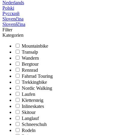
Nederlands
Polski
Русский
Slovenčina
Slovenščina
Filter
Kategorien
Mountainbike
Transalp
Wandern
Bergtour
Rennrad
Fahrrad Touring
Trekkingbike
Nordic Walking
Laufen
Klettersteig
Inlineskates
Skitour
Langlauf
Schneeschuh
Rodeln