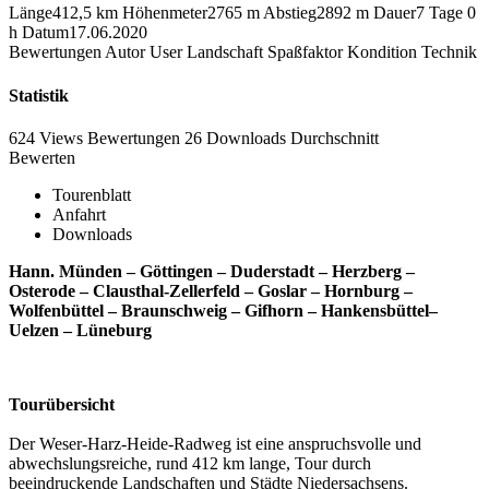
Länge
412,5 km
Höhenmeter
2765 m
Abstieg
2892 m
Dauer
7 Tage 0
h
Datum
17.06.2020
Bewertungen
Autor
User
Landschaft
Spaßfaktor
Kondition
Technik
Statistik
624 Views
Bewertungen
26 Downloads
Durchschnitt
Bewerten
Tourenblatt
Anfahrt
Downloads
Hann. Münden – Göttingen – Duderstadt – Herzberg –
Osterode – Clausthal-Zellerfeld – Goslar – Hornburg –
Wolfenbüttel – Braunschweig – Gifhorn – Hankensbüttel–
Uelzen – Lüneburg
Tourübersicht
Der Weser-Harz-Heide-Radweg ist eine anspruchsvolle und
abwechslungsreiche, rund 412 km lange, Tour durch
beeindruckende Landschaften und Städte Niedersachsens.