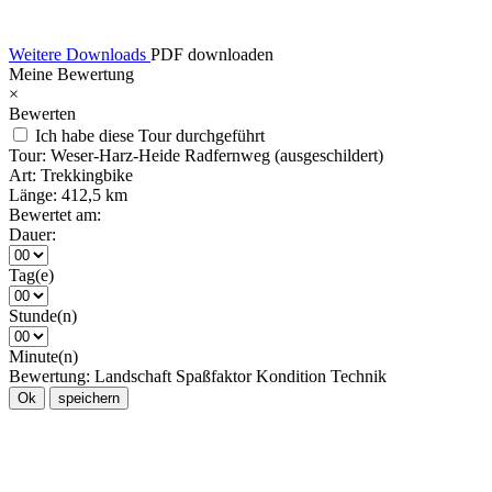
Weitere Downloads
PDF downloaden
Meine Bewertung
×
Bewerten
Ich habe diese Tour durchgeführt
Tour:
Weser-Harz-Heide Radfernweg (ausgeschildert)
Art:
Trekkingbike
Länge:
412,5 km
Bewertet am:
Dauer:
Tag(e)
Stunde(n)
Minute(n)
Bewertung:
Landschaft
Spaßfaktor
Kondition
Technik
Ok
speichern