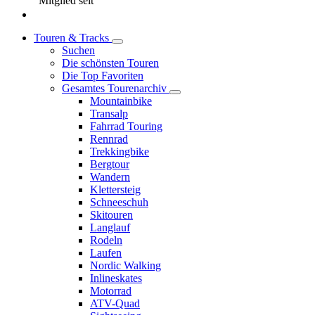
Mitglied seit
Touren & Tracks
Suchen
Die schönsten Touren
Die Top Favoriten
Gesamtes Tourenarchiv
Mountainbike
Transalp
Fahrrad Touring
Rennrad
Trekkingbike
Bergtour
Wandern
Klettersteig
Schneeschuh
Skitouren
Langlauf
Rodeln
Laufen
Nordic Walking
Inlineskates
Motorrad
ATV-Quad