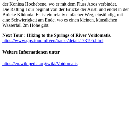
der Konitsa Hochebene, wo er mit dem Fluss Aoos verbindet.
Die Rafting Tour beginnt von der Brücke der Aristi und endet in der
Brücke Klidonia. Es ist ein relativ einfacher Weg, einstündig, mit
eine Schwierigkeit am Ende, wo es einen kleinen, künstlichen
Wasserfall 2m Höhe gibt.
Next Tour : Hiking to the Springs of River Voidomatis.
https://www.gps-tour.info/en/tracks/detail.173195.html
Weitere Informationen unter
https://en.wikipedia.org/wiki/Voidomatis