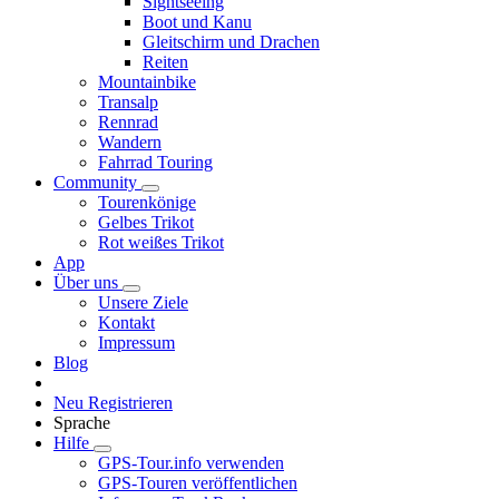
Sightseeing
Boot und Kanu
Gleitschirm und Drachen
Reiten
Mountainbike
Transalp
Rennrad
Wandern
Fahrrad Touring
Community
Tourenkönige
Gelbes Trikot
Rot weißes Trikot
App
Über uns
Unsere Ziele
Kontakt
Impressum
Blog
Neu Registrieren
Sprache
Hilfe
GPS-Tour.info verwenden
GPS-Touren veröffentlichen