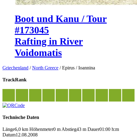
Boot und Kanu / Tour
#173045
Rafting in River
Voidomatis
Griechenland
/
North Greece
/
Epirus
/
Ioannina
TrackRank
Technische Daten
Länge
6,0 km
Höhenmeter
0 m
Abstieg
43 m
Dauer
01:00 h:m
Datum
12.08.2008