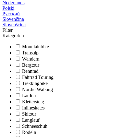
Nederlands
Polski
Русский
Slovenčina
Slovenščina
Filter
Kategorien
Mountainbike
Transalp
Wandern
Bergtour
Rennrad
Fahrrad Touring
Trekkingbike
Nordic Walking
Laufen
Klettersteig
Inlineskates
Skitour
Langlauf
Schneeschuh
Rodeln