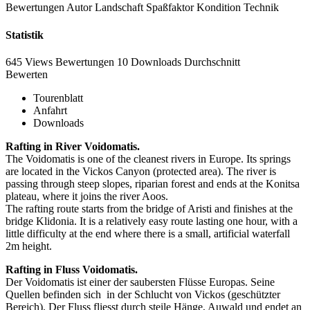
Bewertungen
Autor
Landschaft
Spaßfaktor
Kondition
Technik
Statistik
645 Views
Bewertungen
10 Downloads
Durchschnitt
Bewerten
Tourenblatt
Anfahrt
Downloads
Rafting in River Voidomatis.
The Voidomatis is one of the cleanest rivers in Europe. Its springs
are located in the Vickos Canyon (protected area). The river is
passing through steep slopes, riparian forest and ends at the Konitsa
plateau, where it joins the river Aoos.
The rafting route starts from the bridge of Aristi and finishes at the
bridge Klidonia. It is a relatively easy route lasting one hour, with a
little difficulty at the end where there is a small, artificial waterfall
2m height.
Rafting in Fluss Voidomatis.
Der Voidomatis ist einer der saubersten Flüsse Europas. Seine
Quellen befinden sich in der Schlucht von Vickos (geschützter
Bereich). Der Fluss fliesst durch steile Hänge, Auwald und endet an