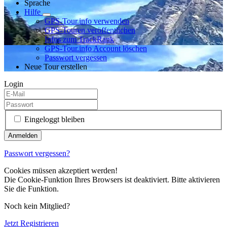
Sprache
Hilfe
GPS-Tour.info verwenden
GPS-Touren veröffentlichen
Infos zum TrackRank
GPS-Tour.info Account löschen
Passwort vergessen
Neue Tour erstellen
Login
Eingeloggt bleiben
Passwort vergessen?
Cookies müssen akzeptiert werden!
Die Cookie-Funktion Ihres Browsers ist deaktiviert. Bitte aktivieren
Sie die Funktion.
Noch kein Mitglied?
Jetzt Registrieren