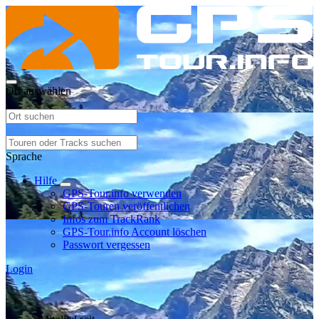
Ort auswählen
Sprache
Hilfe
GPS-Tour.info verwenden
GPS-Touren veröffentlichen
Infos zum TrackRank
GPS-Tour.info Account löschen
Passwort vergessen
Login