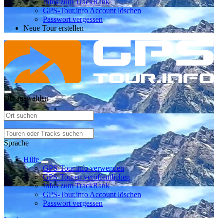
Infos zum TrackRank
GPS-Tour.info Account löschen
Passwort vergessen
Neue Tour erstellen
Ort auswählen
Sprache
Hilfe
GPS-Tour.info verwenden
GPS-Touren veröffentlichen
Infos zum TrackRank
GPS-Tour.info Account löschen
Passwort vergessen