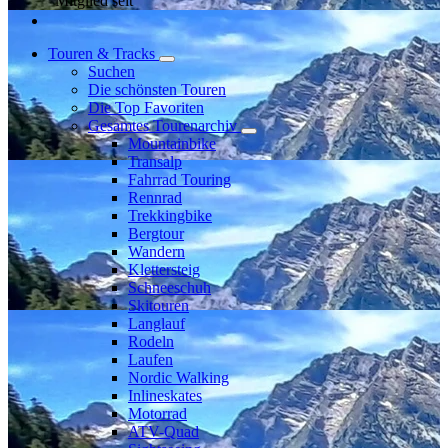
Mitglied seit
Touren & Tracks
Suchen
Die schönsten Touren
Die Top Favoriten
Gesamtes Tourenarchiv
Mountainbike
Transalp
Fahrrad Touring
Rennrad
Trekkingbike
Bergtour
Wandern
Klettersteig
Schneeschuh
Skitouren
Langlauf
Rodeln
Laufen
Nordic Walking
Inlineskates
Motorrad
ATV-Quad