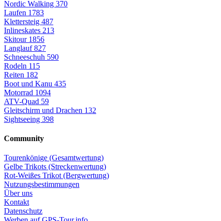
Nordic Walking
370
Laufen
1783
Klettersteig
487
Inlineskates
213
Skitour
1856
Langlauf
827
Schneeschuh
590
Rodeln
115
Reiten
182
Boot und Kanu
435
Motorrad
1094
ATV-Quad
59
Gleitschirm und Drachen
132
Sightseeing
398
Community
Tourenkönige (Gesamtwertung)
Gelbe Trikots (Streckenwertung)
Rot-Weißes Trikot (Bergwertung)
Nutzungsbestimmungen
Über uns
Kontakt
Datenschutz
Werben auf GPS-Tour.info