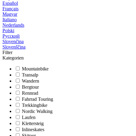
Español
Français
Magyar
Italiano
Nederlands
Polski
Русский
Slovenčina
Slovenščina
Filter
Kategorien
Mountainbike
Transalp
Wandern
Bergtour
Rennrad
Fahrrad Touring
Trekkingbike
Nordic Walking
Laufen
Klettersteig
Inlineskates
Skitour