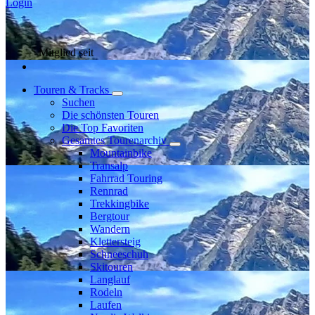
Login
Mitglied seit
Touren & Tracks
Suchen
Die schönsten Touren
Die Top Favoriten
Gesamtes Tourenarchiv
Mountainbike
Transalp
Fahrrad Touring
Rennrad
Trekkingbike
Bergtour
Wandern
Klettersteig
Schneeschuh
Skitouren
Langlauf
Rodeln
Laufen