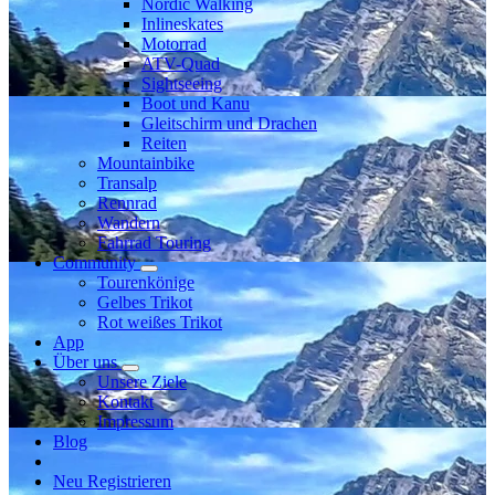
Nordic Walking
Inlineskates
Motorrad
ATV-Quad
Sightseeing
Boot und Kanu
Gleitschirm und Drachen
Reiten
Mountainbike
Transalp
Rennrad
Wandern
Fahrrad Touring
Community
Tourenkönige
Gelbes Trikot
Rot weißes Trikot
App
Über uns
Unsere Ziele
Kontakt
Impressum
Blog
Neu Registrieren