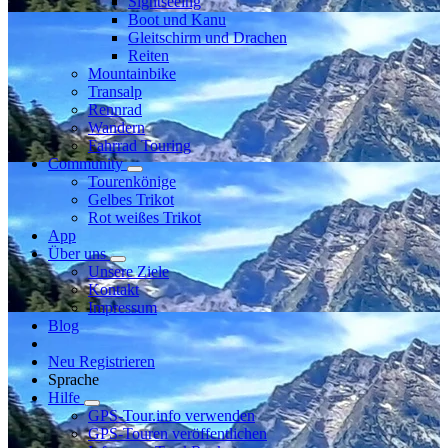
Sightseeing
Boot und Kanu
Gleitschirm und Drachen
Reiten
Mountainbike
Transalp
Rennrad
Wandern
Fahrrad Touring
Community
Tourenkönige
Gelbes Trikot
Rot weißes Trikot
App
Über uns
Unsere Ziele
Kontakt
Impressum
Blog
Neu Registrieren
Sprache
Hilfe
GPS-Tour.info verwenden
GPS-Touren veröffentlichen