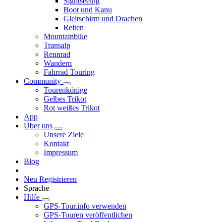
Sightseeing
Boot und Kanu
Gleitschirm und Drachen
Reiten
Mountainbike
Transalp
Rennrad
Wandern
Fahrrad Touring
Community
Tourenkönige
Gelbes Trikot
Rot weißes Trikot
App
Über uns
Unsere Ziele
Kontakt
Impressum
Blog
Neu Registrieren
Sprache
Hilfe
GPS-Tour.info verwenden
GPS-Touren veröffentlichen