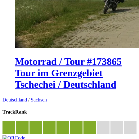
Motorrad / Tour #173865
Tour im Grenzgebiet
Tschechei / Deutschland
Deutschland
/
Sachsen
TrackRank