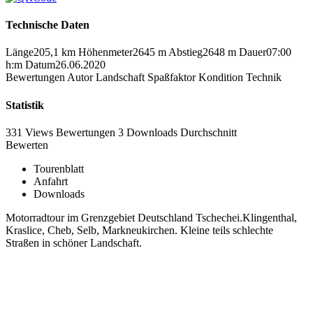
Technische Daten
Länge
205,1 km
Höhenmeter
2645 m
Abstieg
2648 m
Dauer
07:00
h:m
Datum
26.06.2020
Bewertungen
Autor
Landschaft
Spaßfaktor
Kondition
Technik
Statistik
331 Views
Bewertungen
3 Downloads
Durchschnitt
Bewerten
Tourenblatt
Anfahrt
Downloads
Motorradtour im Grenzgebiet Deutschland Tschechei.Klingenthal,
Kraslice, Cheb, Selb, Markneukirchen. Kleine teils schlechte
Straßen in schöner Landschaft.