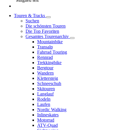
Mitglied seit
Touren & Tracks
Suchen
Die schönsten Touren
Die Top Favoriten
Gesamtes Tourenarchiv
Mountainbike
Transalp
Fahrrad Touring
Rennrad
Trekkingbike
Bergtour
Wandern
Klettersteig
Schneeschuh
Skitouren
Langlauf
Rodeln
Laufen
Nordic Walking
Inlineskates
Motorrad
ATV-Quad