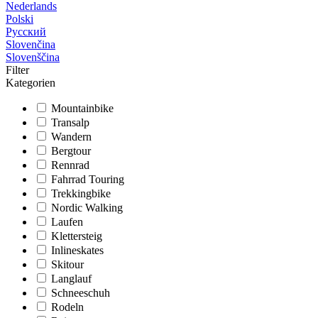
Nederlands
Polski
Русский
Slovenčina
Slovenščina
Filter
Kategorien
Mountainbike
Transalp
Wandern
Bergtour
Rennrad
Fahrrad Touring
Trekkingbike
Nordic Walking
Laufen
Klettersteig
Inlineskates
Skitour
Langlauf
Schneeschuh
Rodeln