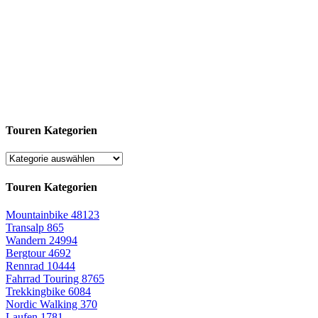
Touren Kategorien
Touren Kategorien
Mountainbike
48123
Transalp
865
Wandern
24994
Bergtour
4692
Rennrad
10444
Fahrrad Touring
8765
Trekkingbike
6084
Nordic Walking
370
Laufen
1781