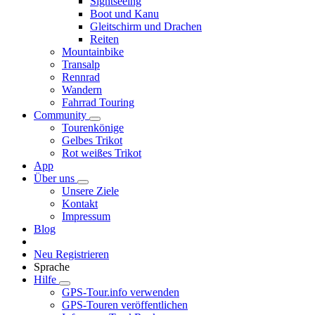
Sightseeing
Boot und Kanu
Gleitschirm und Drachen
Reiten
Mountainbike
Transalp
Rennrad
Wandern
Fahrrad Touring
Community
Tourenkönige
Gelbes Trikot
Rot weißes Trikot
App
Über uns
Unsere Ziele
Kontakt
Impressum
Blog
Neu Registrieren
Sprache
Hilfe
GPS-Tour.info verwenden
GPS-Touren veröffentlichen