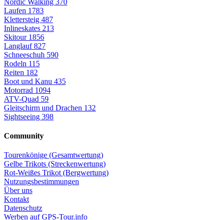
Nordic Walking
370
Laufen
1783
Klettersteig
487
Inlineskates
213
Skitour
1856
Langlauf
827
Schneeschuh
590
Rodeln
115
Reiten
182
Boot und Kanu
435
Motorrad
1094
ATV-Quad
59
Gleitschirm und Drachen
132
Sightseeing
398
Community
Tourenkönige (Gesamtwertung)
Gelbe Trikots (Streckenwertung)
Rot-Weißes Trikot (Bergwertung)
Nutzungsbestimmungen
Über uns
Kontakt
Datenschutz
Werben auf GPS-Tour.info