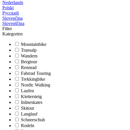
Nederlands
Polski
Русский
Slovenčina
Slovenščina
Filter
Kategorien
Mountainbike
Transalp
Wandern
Bergtour
Rennrad
Fahrrad Touring
Trekkingbike
Nordic Walking
Laufen
Klettersteig
Inlineskates
Skitour
Langlauf
Schneeschuh
Rodeln