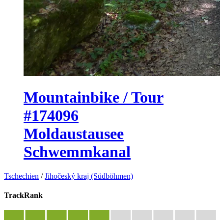
Mountainbike / Tour
#174096
Moldaustausee
Schwemmkanal
Tschechien
/
Jihočeský kraj (Südböhmen)
TrackRank