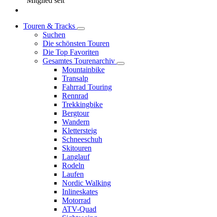
Mitglied seit
Touren & Tracks
Suchen
Die schönsten Touren
Die Top Favoriten
Gesamtes Tourenarchiv
Mountainbike
Transalp
Fahrrad Touring
Rennrad
Trekkingbike
Bergtour
Wandern
Klettersteig
Schneeschuh
Skitouren
Langlauf
Rodeln
Laufen
Nordic Walking
Inlineskates
Motorrad
ATV-Quad