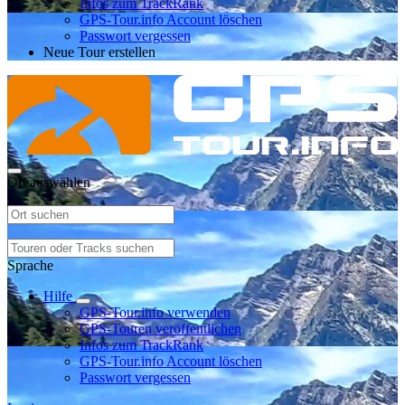
Infos zum TrackRank
GPS-Tour.info Account löschen
Passwort vergessen
Neue Tour erstellen
Ort auswählen
Sprache
Hilfe
GPS-Tour.info verwenden
GPS-Touren veröffentlichen
Infos zum TrackRank
GPS-Tour.info Account löschen
Passwort vergessen