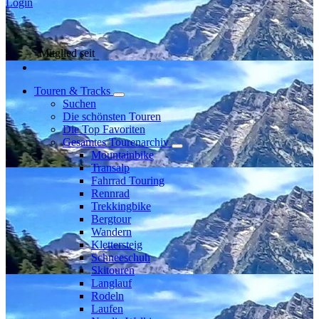
Login
Mitglied seit
Touren & Tracks
Suchen
Die schönsten Touren
Die Top Favoriten
Gesamtes Tourenarchiv
Mountainbike
Transalp
Fahrrad Touring
Rennrad
Trekkingbike
Bergtour
Wandern
Klettersteig
Schneeschuh
Skitouren
Langlauf
Rodeln
Laufen