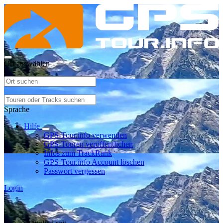
Ort auswählen
Sprache
Hilfe
GPS-Tour.info verwenden
GPS-Touren veröffentlichen
Infos zum TrackRank
GPS-Tour.info Account löschen
Passwort vergessen
Login