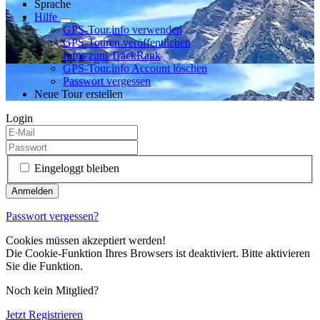
Sprache
Hilfe
GPS-Tour.info verwenden
GPS-Touren veröffentlichen
Infos zum TrackRank
GPS-Tour.info Account löschen
Passwort vergessen
Neue Tour erstellen
Login
Eingeloggt bleiben
Passwort vergessen?
Cookies müssen akzeptiert werden!
Die Cookie-Funktion Ihres Browsers ist deaktiviert. Bitte aktivieren
Sie die Funktion.
Noch kein Mitglied?
Jetzt Registrieren