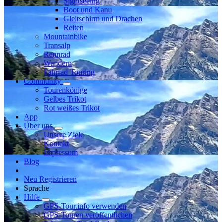
Sightseeing
Boot und Kanu
Gleitschirm und Drachen
Reiten
Mountainbike
Transalp
Rennrad
Wandern
Fahrrad Touring
Community
Tourenkönige
Gelbes Trikot
Rot weißes Trikot
App
Über uns
Unsere Ziele
Kontakt
Impressum
Blog
Neu Registrieren
Sprache
Hilfe
GPS-Tour.info verwenden
GPS-Touren veröffentlichen