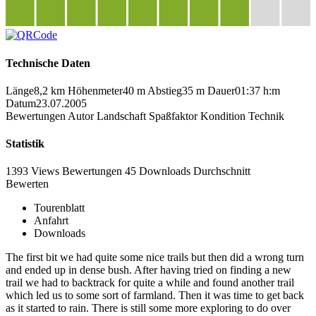
Technische Daten
Länge
8,2 km
Höhenmeter
40 m
Abstieg
35 m
Dauer
01:37 h:m
Datum
23.07.2005
Bewertungen
Autor
Landschaft
Spaßfaktor
Kondition
Technik
Statistik
1393 Views
Bewertungen
45 Downloads
Durchschnitt
Bewerten
Tourenblatt
Anfahrt
Downloads
The first bit we had quite some nice trails but then did a wrong turn
and ended up in dense bush. After having tried on finding a new
trail we had to backtrack for quite a while and found another trail
which led us to some sort of farmland. Then it was time to get back
as it started to rain. There is still some more exploring to do over