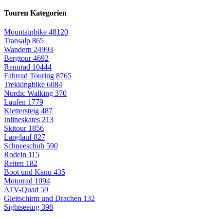
Touren Kategorien
Mountainbike
48120
Transalp
865
Wandern
24993
Bergtour
4692
Rennrad
10444
Fahrrad Touring
8765
Trekkingbike
6084
Nordic Walking
370
Laufen
1779
Klettersteig
487
Inlineskates
213
Skitour
1856
Langlauf
827
Schneeschuh
590
Rodeln
115
Reiten
182
Boot und Kanu
435
Motorrad
1094
ATV-Quad
59
Gleitschirm und Drachen
132
Sightseeing
398