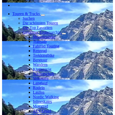
Mitglied seit
Touren & Tracks
Suchen
Die schönsten Touren
Die Top Favoriten
Gesamtes Tourenarchiv
Mountainbike
Transalp
Fahrrad Touring
Rennrad
Trekkingbike
Bergtour
Wandern
Klettersteig
Schneeschuh
Skitouren
Langlauf
Rodeln
Laufen
Nordic Walking
Inlineskates
Motorrad
ATV-Quad