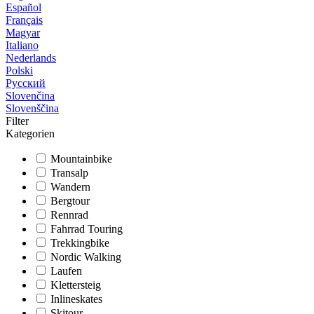
Español
Français
Magyar
Italiano
Nederlands
Polski
Русский
Slovenčina
Slovenščina
Filter
Kategorien
Mountainbike
Transalp
Wandern
Bergtour
Rennrad
Fahrrad Touring
Trekkingbike
Nordic Walking
Laufen
Klettersteig
Inlineskates
Skitour