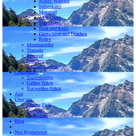
Nordic Walking
Inlineskates
Motorrad
ATV-Quad
Sightseeing
Boot und Kanu
Gleitschirm und Drachen
Reiten
Mountainbike
Transalp
Rennrad
Wandern
Fahrrad Touring
Community
Tourenkönige
Gelbes Trikot
Rot weißes Trikot
App
Über uns
Unsere Ziele
Kontakt
Impressum
Blog
Neu Registrieren