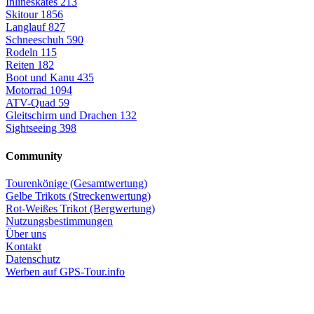
Inlineskates
213
Skitour
1856
Langlauf
827
Schneeschuh
590
Rodeln
115
Reiten
182
Boot und Kanu
435
Motorrad
1094
ATV-Quad
59
Gleitschirm und Drachen
132
Sightseeing
398
Community
Tourenkönige (Gesamtwertung)
Gelbe Trikots (Streckenwertung)
Rot-Weißes Trikot (Bergwertung)
Nutzungsbestimmungen
Über uns
Kontakt
Datenschutz
Werben auf GPS-Tour.info