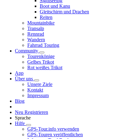
Sightseeing
Boot und Kanu
Gleitschirm und Drachen
Reiten
Mountainbike
Transalp
Rennrad
Wandern
Fahrrad Touring
Community
Tourenkönige
Gelbes Trikot
Rot weißes Trikot
App
Über uns
Unsere Ziele
Kontakt
Impressum
Blog
Neu Registrieren
Sprache
Hilfe
GPS-Tour.info verwenden
GPS-Touren veröffentlichen