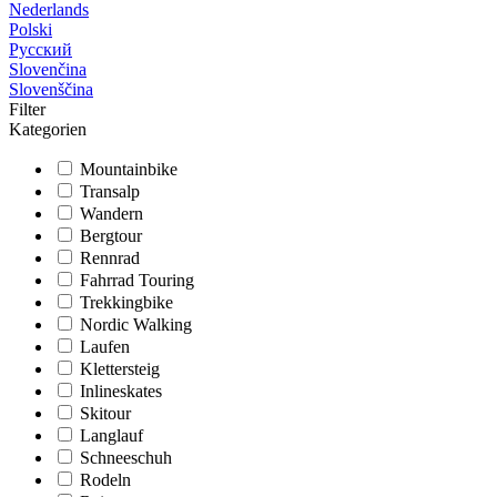
Nederlands
Polski
Русский
Slovenčina
Slovenščina
Filter
Kategorien
Mountainbike
Transalp
Wandern
Bergtour
Rennrad
Fahrrad Touring
Trekkingbike
Nordic Walking
Laufen
Klettersteig
Inlineskates
Skitour
Langlauf
Schneeschuh
Rodeln