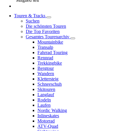
Mitglied seit
Touren & Tracks
Suchen
Die schönsten Touren
Die Top Favoriten
Gesamtes Tourenarchiv
Mountainbike
Transalp
Fahrrad Touring
Rennrad
Trekkingbike
Bergtour
Wandern
Klettersteig
Schneeschuh
Skitouren
Langlauf
Rodeln
Laufen
Nordic Walking
Inlineskates
Motorrad
ATV-Quad