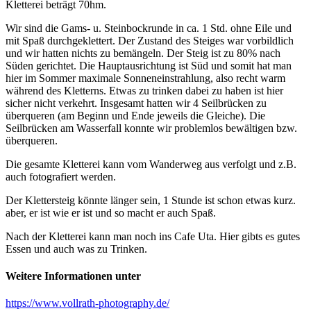
Kletterei beträgt 70hm.
Wir sind die Gams- u. Steinbockrunde in ca. 1 Std. ohne Eile und
mit Spaß durchgeklettert. Der Zustand des Steiges war vorbildlich
und wir hatten nichts zu bemängeln. Der Steig ist zu 80% nach
Süden gerichtet. Die Hauptausrichtung ist Süd und somit hat man
hier im Sommer maximale Sonneneinstrahlung, also recht warm
während des Kletterns. Etwas zu trinken dabei zu haben ist hier
sicher nicht verkehrt. Insgesamt hatten wir 4 Seilbrücken zu
überqueren (am Beginn und Ende jeweils die Gleiche). Die
Seilbrücken am Wasserfall konnte wir problemlos bewältigen bzw.
überqueren.
Die gesamte Kletterei kann vom Wanderweg aus verfolgt und z.B.
auch fotografiert werden.
Der Klettersteig könnte länger sein, 1 Stunde ist schon etwas kurz.
aber, er ist wie er ist und so macht er auch Spaß.
Nach der Kletterei kann man noch ins Cafe Uta. Hier gibts es gutes
Essen und auch was zu Trinken.
Weitere Informationen unter
https://www.vollrath-photography.de/