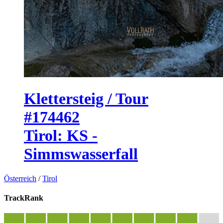
Klettersteig / Tour
#174462
Tirol: KS -
Simmswasserfall
Österreich
/
Tirol
TrackRank