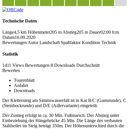
Technische Daten
Länge
4,5 km
Höhenmeter
205 m
Abstieg
205 m
Dauer
02:00 h:m
Datum
16.09.2020
Bewertungen
Autor
Landschaft
Spaßfaktor
Kondition
Technik
Statistik
1411 Views
Bewertungen
8 Downloads
Durchschnitt
Bewerten
Tourenblatt
Anfahrt
Downloads
Der Klettersteig am Simmswasserfall ist in Kat B/C (Gamsrunde), C
(Steinbockrunde) und D/E (Adlervariante) eingeteilt.
Der Zustieg erfolgt in ca. 30 Min. Fußmarsch. Der Abstieg unter
Einbeziehung der Hängebrücke 45 Min. Die Länge des verbauten
Stahlseiles im Steig beträgt 350m. Der Höhenunterschied durch die