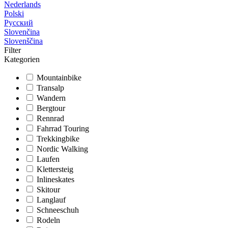
Nederlands
Polski
Русский
Slovenčina
Slovenščina
Filter
Kategorien
Mountainbike
Transalp
Wandern
Bergtour
Rennrad
Fahrrad Touring
Trekkingbike
Nordic Walking
Laufen
Klettersteig
Inlineskates
Skitour
Langlauf
Schneeschuh
Rodeln