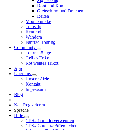
Sightseeing
Boot und Kanu
Gleitschirm und Drachen
Reiten
Mountainbike
Transalp
Rennrad
Wandern
Fahrrad Touring
Community
Tourenkönige
Gelbes Trikot
Rot weißes Trikot
App
Über uns
Unsere Ziele
Kontakt
Impressum
Blog
Neu Registrieren
Sprache
Hilfe
GPS-Tour.info verwenden
GPS-Touren veröffentlichen