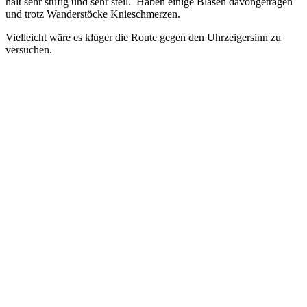
halt sehr stufig und sehr steil. Haben einige Blasen davongetragen
und trotz Wanderstöcke Knieschmerzen.
Vielleicht wäre es klüger die Route gegen den Uhrzeigersinn zu
versuchen.