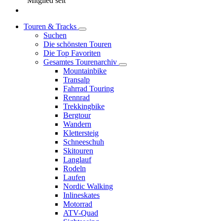
Mitglied seit
Touren & Tracks
Suchen
Die schönsten Touren
Die Top Favoriten
Gesamtes Tourenarchiv
Mountainbike
Transalp
Fahrrad Touring
Rennrad
Trekkingbike
Bergtour
Wandern
Klettersteig
Schneeschuh
Skitouren
Langlauf
Rodeln
Laufen
Nordic Walking
Inlineskates
Motorrad
ATV-Quad