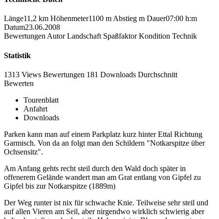
Länge
11,2 km
Höhenmeter
1100 m
Abstieg
m
Dauer
07:00 h:m
Datum
23.06.2008
Bewertungen
Autor
Landschaft
Spaßfaktor
Kondition
Technik
Statistik
1313 Views
Bewertungen
181 Downloads
Durchschnitt
Bewerten
Tourenblatt
Anfahrt
Downloads
Parken kann man auf einem Parkplatz kurz hinter Ettal Richtung
Garmisch. Von da an folgt man den Schildern "Notkarspitze über
Ochsensitz".
Am Anfang gehts recht steil durch den Wald doch später in
offenerem Gelände wandert man am Grat entlang von Gipfel zu
Gipfel bis zur Notkarspitze (1889m)
Der Weg runter ist nix für schwache Knie. Teilweise sehr steil und
auf allen Vieren am Seil, aber nirgendwo wirklich schwierig aber