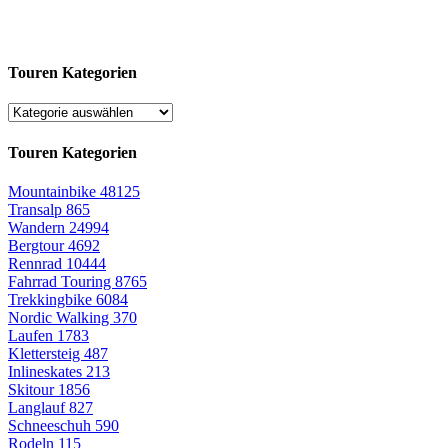
Touren Kategorien
Touren Kategorien
Mountainbike
48125
Transalp
865
Wandern
24994
Bergtour
4692
Rennrad
10444
Fahrrad Touring
8765
Trekkingbike
6084
Nordic Walking
370
Laufen
1783
Klettersteig
487
Inlineskates
213
Skitour
1856
Langlauf
827
Schneeschuh
590
Rodeln
115