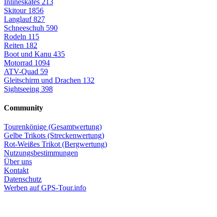
Inlineskates
213
Skitour
1856
Langlauf
827
Schneeschuh
590
Rodeln
115
Reiten
182
Boot und Kanu
435
Motorrad
1094
ATV-Quad
59
Gleitschirm und Drachen
132
Sightseeing
398
Community
Tourenkönige (Gesamtwertung)
Gelbe Trikots (Streckenwertung)
Rot-Weißes Trikot (Bergwertung)
Nutzungsbestimmungen
Über uns
Kontakt
Datenschutz
Werben auf GPS-Tour.info