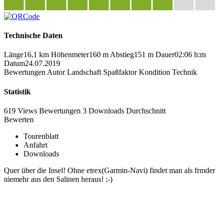
Technische Daten
Länge
16,1 km
Höhenmeter
160 m
Abstieg
151 m
Dauer
02:06 h:m
Datum
24.07.2019
Bewertungen
Autor
Landschaft
Spaßfaktor
Kondition
Technik
Statistik
619 Views
Bewertungen
3 Downloads
Durchschnitt
Bewerten
Tourenblatt
Anfahrt
Downloads
Quer über die Insel! Ohne etrex(Garmin-Navi) findet man als frmder
niemehr aus den Salinen heraus! ;-)