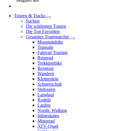
Mitglied seit
Touren & Tracks
Suchen
Die schönsten Touren
Die Top Favoriten
Gesamtes Tourenarchiv
Mountainbike
Transalp
Fahrrad Touring
Rennrad
Trekkingbike
Bergtour
Wandern
Klettersteig
Schneeschuh
Skitouren
Langlauf
Rodeln
Laufen
Nordic Walking
Inlineskates
Motorrad
ATV-Quad