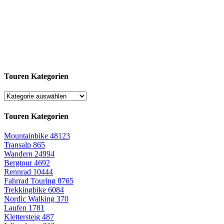
Touren Kategorien
Touren Kategorien
Mountainbike
48123
Transalp
865
Wandern
24994
Bergtour
4692
Rennrad
10444
Fahrrad Touring
8765
Trekkingbike
6084
Nordic Walking
370
Laufen
1781
Klettersteig
487