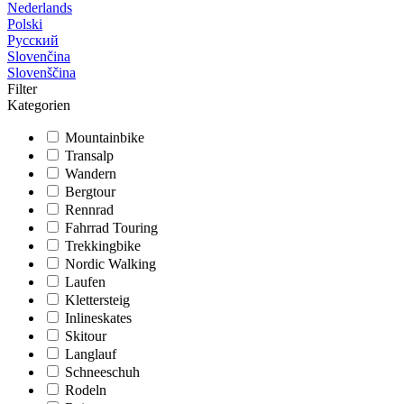
Nederlands
Polski
Русский
Slovenčina
Slovenščina
Filter
Kategorien
Mountainbike
Transalp
Wandern
Bergtour
Rennrad
Fahrrad Touring
Trekkingbike
Nordic Walking
Laufen
Klettersteig
Inlineskates
Skitour
Langlauf
Schneeschuh
Rodeln