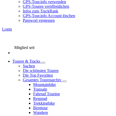
GPS-Tour.info verwenden
GPS-Touren veröffentlichen
Infos zum TrackRank
GPS-Tour.info Account löschen
Passwort vergessen
Login
Mitglied seit
Touren & Tracks
Suchen
Die schönsten Touren
Die Top Favoriten
Gesamtes Tourenarchiv
Mountainbike
Transalp
Fahrrad Touring
Rennrad
Trekkingbike
Bergtour
Wandern