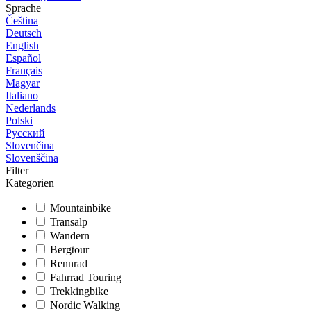
Sprache
Čeština
Deutsch
English
Español
Français
Magyar
Italiano
Nederlands
Polski
Русский
Slovenčina
Slovenščina
Filter
Kategorien
Mountainbike
Transalp
Wandern
Bergtour
Rennrad
Fahrrad Touring
Trekkingbike
Nordic Walking