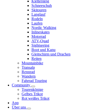
Klettersteig
Schneeschuh
Skitouren
Langlauf
Rodeln
Laufen
Nordic Walking
Inlineskates
Motorrad
ATV-Quad
Sightseeing
Boot und Kanu
Gleitschirm und Drachen
Reiten
Mountainbike
Transalp
Rennrad
Wandern
Fahrrad Touring
Community
Tourenkönige
Gelbes Trikot
Rot weißes Trikot
App
Über uns