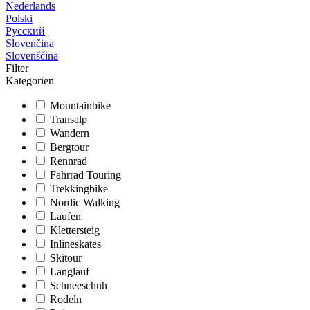
Nederlands
Polski
Русский
Slovenčina
Slovenščina
Filter
Kategorien
Mountainbike
Transalp
Wandern
Bergtour
Rennrad
Fahrrad Touring
Trekkingbike
Nordic Walking
Laufen
Klettersteig
Inlineskates
Skitour
Langlauf
Schneeschuh
Rodeln