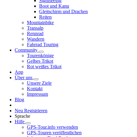
Sightseeing
Boot und Kanu
Gleitschirm und Drachen
Reiten
Mountainbike
Transalp
Rennrad
Wandern
Fahrrad Touring
Community
Tourenkönige
Gelbes Trikot
Rot weißes Trikot
App
Über uns
Unsere Ziele
Kontakt
Impressum
Blog
Neu Registrieren
Sprache
Hilfe
GPS-Tour.info verwenden
GPS-Touren veröffentlichen