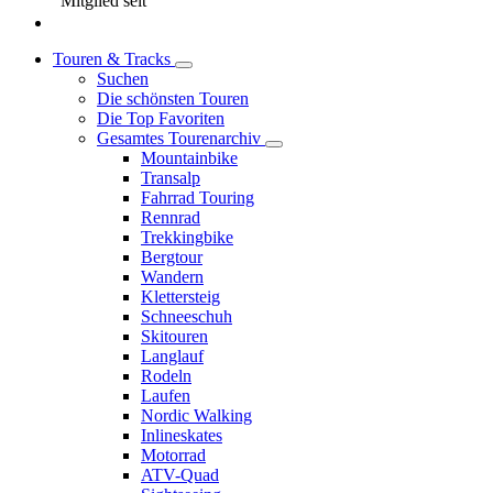
Mitglied seit
Touren & Tracks
Suchen
Die schönsten Touren
Die Top Favoriten
Gesamtes Tourenarchiv
Mountainbike
Transalp
Fahrrad Touring
Rennrad
Trekkingbike
Bergtour
Wandern
Klettersteig
Schneeschuh
Skitouren
Langlauf
Rodeln
Laufen
Nordic Walking
Inlineskates
Motorrad
ATV-Quad