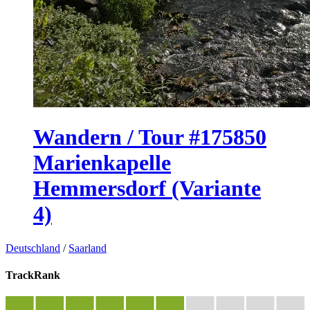
Wandern / Tour #175850
Marienkapelle
Hemmersdorf (Variante
4)
Deutschland
/
Saarland
TrackRank